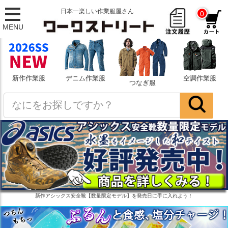
日本一楽しい作業服屋さん
0
MENU
新作作業服
デニム作業服
空調作業服
つなぎ服
新作アシックス安全靴【数量限定モデル】を発売日に手に入れよう！