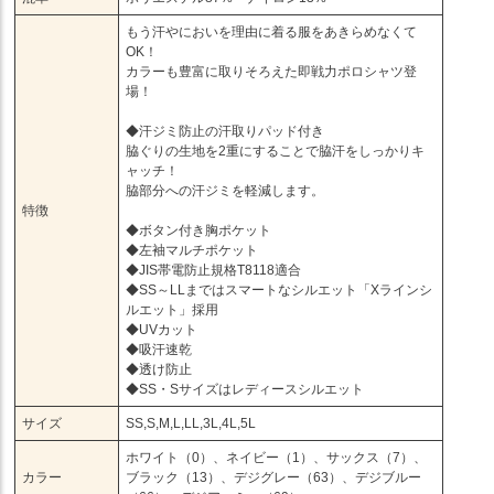
もう汗やにおいを理由に着る服をあきらめなくて
OK！
カラーも豊富に取りそろえた即戦力ポロシャツ登
場！
◆汗ジミ防止の汗取りパッド付き
脇ぐりの生地を2重にすることで脇汗をしっかりキ
ャッチ！
脇部分への汗ジミを軽減します。
特徴
◆ボタン付き胸ポケット
◆左袖マルチポケット
◆JIS帯電防止規格T8118適合
◆SS～LLまではスマートなシルエット「Xラインシ
ルエット」採用
◆UVカット
◆吸汗速乾
◆透け防止
◆SS・Sサイズはレディースシルエット
サイズ
SS,S,M,L,LL,3L,4L,5L
ホワイト（0）、ネイビー（1）、サックス（7）、
カラー
ブラック（13）、デジグレー（63）、デジブルー