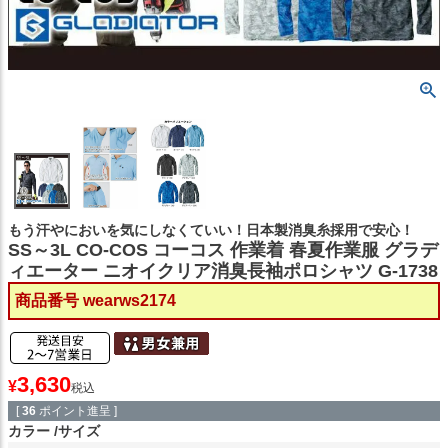
もう汗やにおいを気にしなくていい！日本製消臭糸採用で安心！
SS～3L CO-COS コーコス 作業着 春夏作業服 グラデ
ィエーター ニオイクリア消臭長袖ポロシャツ G-1738
商品番号
wearws2174
3,630
¥
税込
[
36
ポイント進呈 ]
カラー
サイズ