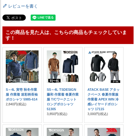
レビューを書く
この商品を見た人は、こちらの商品もチェックしていま
す！
S～4L 寅壱 秋冬作業
SS～4L TSDESIGN
ATACK BASE アタッ
服 作業着 迷彩柄長袖
藤和 作業着 春夏作業
クベース 春夏作業服
ポロシャツ 5985-614
服 T/Cワークニット
作業着 APEX WIN 冷
2,840円
(税込)
ロングポロシャツ
感レイヤードポロシ
51305
ャツ 17115
3,850円
(税込)
3,000円
(税込)