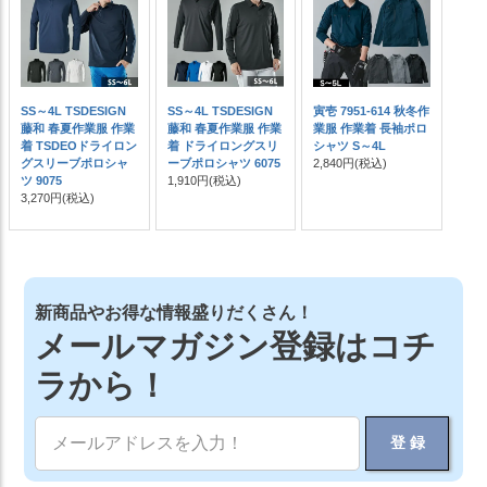
SS～4L TSDESIGN
SS～4L TSDESIGN
寅壱 7951-614 秋冬作
藤和 春夏作業服 作業
藤和 春夏作業服 作業
業服 作業着 長袖ポロ
着 TSDEOドライロン
着 ドライロングスリ
シャツ S～4L
グスリーブポロシャ
ーブポロシャツ 6075
2,840円
(税込)
ツ 9075
1,910円
(税込)
3,270円
(税込)
新商品やお得な情報盛りだくさん！
メールマガジン登録はコチ
ラから！