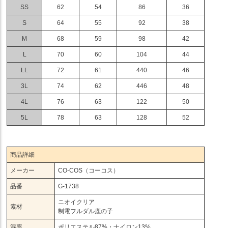
SS
62
54
86
36
S
64
55
92
38
M
68
59
98
42
L
70
60
104
44
LL
72
61
440
46
3L
74
62
446
48
4L
76
63
122
50
5L
78
63
128
52
商品詳細
メーカー
CO-COS（コーコス）
品番
G-1738
ニオイクリア
素材
制電フルダル鹿の子
混率
ポリエステル87%・ナイロン13%