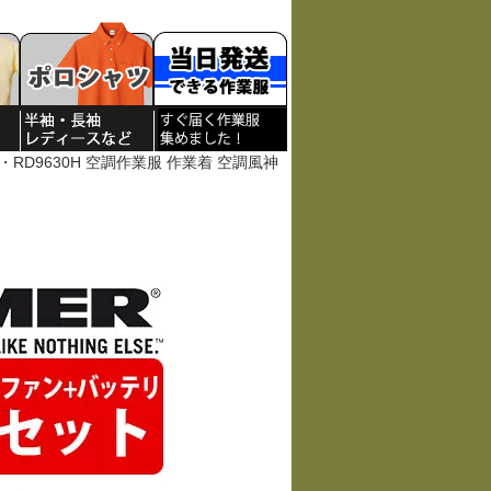
0G・RD9630H 空調作業服 作業着 空調風神