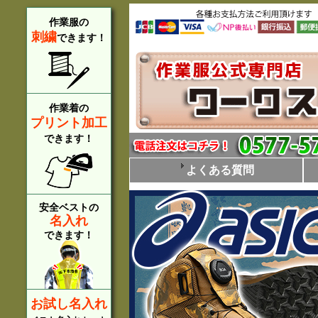
作業服の
刺繍
できます！
作業着の
プリント加工
できます！
よくある質問
安全ベストの
名入れ
できます！
お試し名入れ