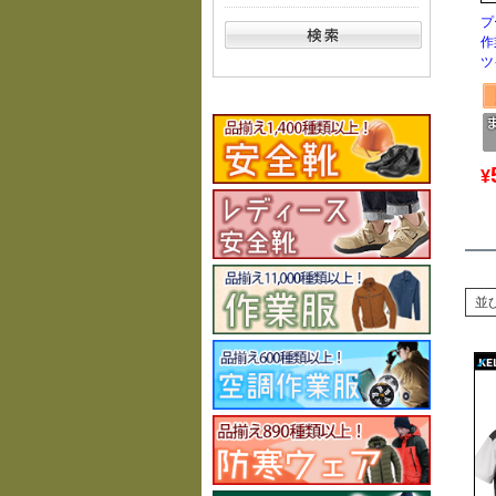
プ
作
ツ
¥
並