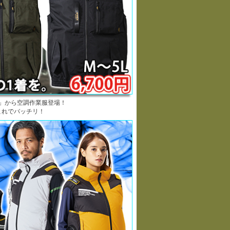
ス)」から空調作業服登場！
これでバッチリ！