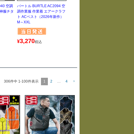
940 空調
バートル BURTLE AC2094 空
風神服チタ
調作業服 作業着 エアークラフ
ト ACベスト（2026年新作）
M～XXL
3,270
¥
税込
306
件中
1
-
100
件表示
1
2
…
4