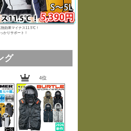
熱効果マイナス11.5℃！
っかりサポート！
ング
4位