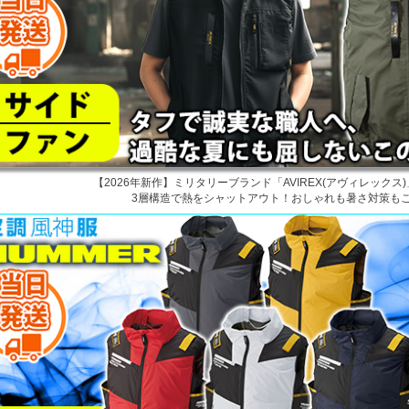
【2026年新作】ミリタリーブランド「AVIREX(アヴィレック
3層構造で熱をシャットアウト！おしゃれも暑さ対策も