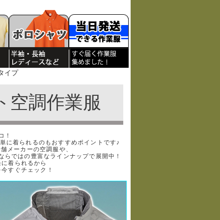
タイプ
ト空調作業服
コ！
単に着られるのもおすすめポイントです♪
老舗メーカーの空調服や、
ならではの豊富なラインナップで展開中！
軽に着られるから
を今すぐチェック！