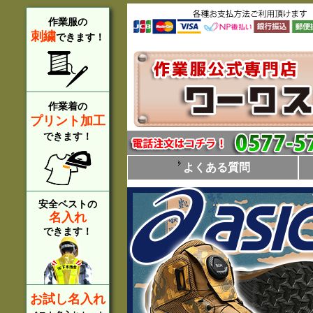
作業服の
刺繍
できます！
作業着の
プリント加工
できます！
よくある質問
安全ベストの
名入れ
できます！
お試し名入れ