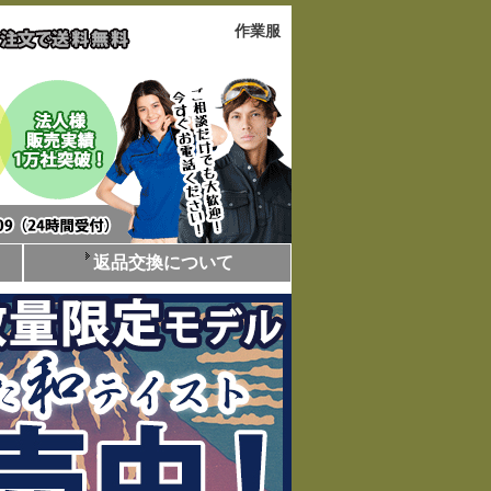
作業服
返品交換について