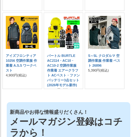
アイズフロンティア
バートル BURTLE
S～5L クロダルマ 空
10256 空調作業服 作
AC2114・AC10・
調作業服 作業着 ベス
業着 A.S.S ワークベ
AC10-2 空調作業服
ト 26896
スト
作業着 エアークラフ
5,390円
(税込)
4,900円
(税込)
ト ACベスト・ファン
バッテリー3点セット
(2026年モデル新作)
25,600円
(税込)
新商品やお得な情報盛りだくさん！
メールマガジン登録はコチ
ラから！