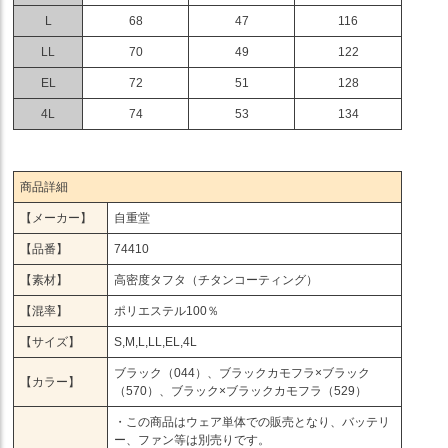
L
68
47
116
LL
70
49
122
EL
72
51
128
4L
74
53
134
商品詳細
【メーカー】
自重堂
【品番】
74410
【素材】
高密度タフタ（チタンコーティング）
【混率】
ポリエステル100％
【サイズ】
S,M,L,LL,EL,4L
ブラック（044）、ブラックカモフラ×ブラック
【カラー】
（570）、ブラック×ブラックカモフラ（529）
・この商品はウェア単体での販売となり、バッテリ
ー、ファン等は別売りです。