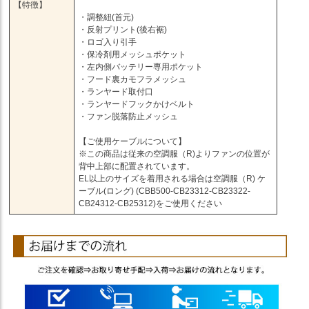
【特徴】
・調整紐(首元)
・反射プリント(後右裾)
・ロゴ入り引手
・保冷剤用メッシュポケット
・左内側バッテリー専用ポケット
・フード裏カモフラメッシュ
・ランヤード取付口
・ランヤードフックかけベルト
・ファン脱落防止メッシュ
【ご使用ケーブルについて】
※この商品は従来の空調服（R)よりファンの位置が
背中上部に配置されています。
EL以上のサイズを着用される場合は空調服（R) ケ
ーブル(ロング) (CBB500-CB23312-CB23322-
CB24312-CB25312)をご使用ください