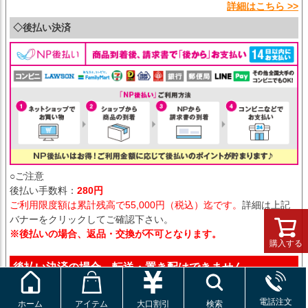
詳細はこちら >>
◇後払い決済
○ご注意
後払い手数料：
280円
ご利用限度額は累計残高で55,000円（税込）迄です。
詳細は上記
バナーをクリックしてご確認下さい。
※後払いの場合、返品・交換が不可となります。
購入する
後払い決済の場合、転送・置き配はできません。
電話注文
ホーム
アイテム
大口割引
検索