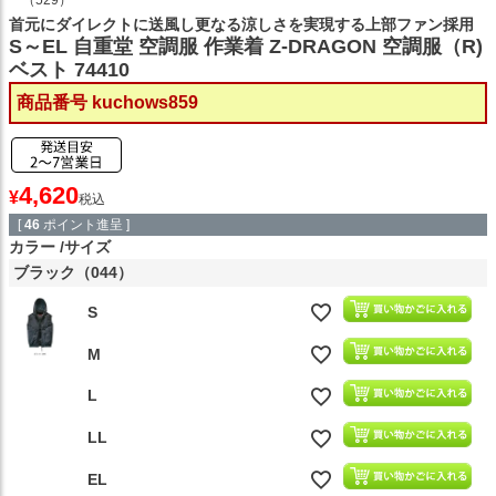
（529）
首元にダイレクトに送風し更なる涼しさを実現する上部ファン採用
S～EL 自重堂 空調服 作業着 Z-DRAGON 空調服（R)
ベスト 74410
商品番号
kuchows859
4,620
¥
税込
[
46
ポイント進呈 ]
カラー
サイズ
ブラック（044）
S
M
L
LL
EL