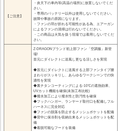
・炎天下の車内等(高温の場所)に放置しないでくだ
さい。
・専用のバッテリー以外は使用しないでください。
【ご注意】
故障や事故の原因になります。
・ファンの羽が折れる可能性がある為、エアーガン
によるファンの清掃は行わないでください。
・この商品は火気を扱う現場では着用しないでくだ
さい。
Z-DRAGONブランド初上部ファン「空調服」新登
場!
首元にダイレクトに送風し更なる涼しさを実現
◆首元にダイレクトに送風する上部ファンタイプ腰
まわりがスッキリし、あらゆるワークシーンでの快
適性を実現
◆裏チタンコーティングによる-10℃の遮熱効果、
UVカット機能を確保(未加工布比較)
◆撥水加工により撥水性と防汚性を確保
◆フックハンガー、ランヤード取付口を配備しフル
ハーネスに完全対応
◆ファンの脱落を防止するメッシュポケットを配備
◆背中に保冷剤を収納出来るメッシュポケットを配
備
◆着脱可能なフードを装備