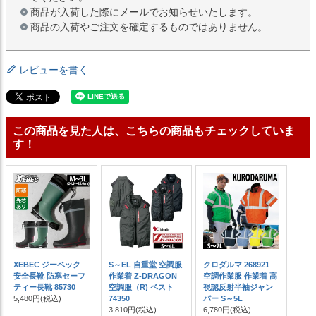
商品が入荷した際にメールでお知らせいたします。
商品の入荷やご注文を確定するものではありません。
レビューを書く
この商品を見た人は、こちらの商品もチェックしていま
す！
XEBEC ジーベック
S～EL 自重堂 空調服
クロダルマ 268921
安全長靴 防寒セーフ
作業着 Z-DRAGON
空調作業服 作業着 高
ティー長靴 85730
空調服（R) ベスト
視認反射半袖ジャン
5,480円
(税込)
74350
パー S～5L
3,810円
(税込)
6,780円
(税込)