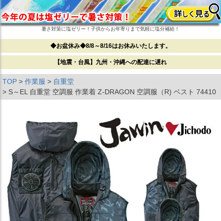
暑さ対策に塩ゼリー！子供からお年寄りまで気軽に塩分補給！
◆お盆休み◆8/8～8/16はお休みいたします。
【地震・台風】九州・沖縄への配達に遅れ
TOP
作業服
自重堂
S～EL 自重堂 空調服 作業着 Z-DRAGON 空調服（R) ベスト 74410