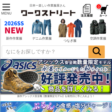
日本一楽しい作業服屋さん
0
MENU
新作作業服
デニム作業服
空調作業服
つなぎ服
新作アシックス安全靴【数量限定モデル】を発売日に手に入れよう！