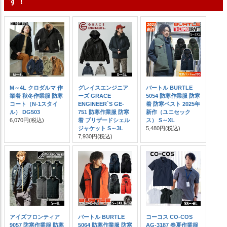
す！
M～4L クロダルマ 作
グレイスエンジニア
バートル BURTLE
業着 秋冬作業服 防寒
ーズ GRACE
5054 防寒作業服 防寒
コート（N-1スタイ
ENGINEER`S GE-
着 防寒ベスト 2025年
ル） DG503
751 防寒作業服 防寒
新作（ユニセック
6,070円
(税込)
着 ブリザードシェル
ス） S～XL
ジャケット S～3L
5,480円
(税込)
7,930円
(税込)
アイズフロンティア
バートル BURTLE
コーコス CO-COS
9057 防寒作業服 防寒
5064 防寒作業服 防寒
AG-3187 春夏作業服