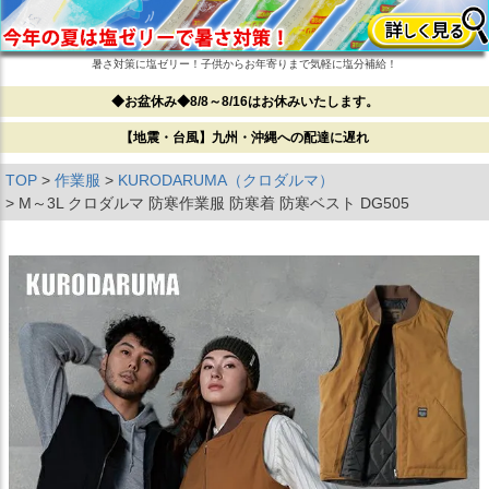
暑さ対策に塩ゼリー！子供からお年寄りまで気軽に塩分補給！
◆お盆休み◆8/8～8/16はお休みいたします。
【地震・台風】九州・沖縄への配達に遅れ
TOP
作業服
KURODARUMA（クロダルマ）
M～3L クロダルマ 防寒作業服 防寒着 防寒ベスト DG505