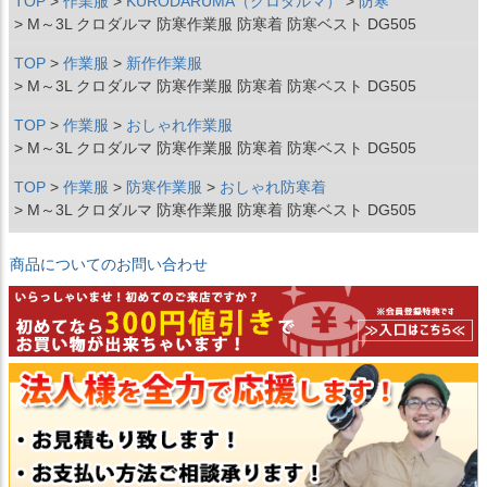
TOP
作業服
KURODARUMA（クロダルマ）
防寒
M～3L クロダルマ 防寒作業服 防寒着 防寒ベスト DG505
TOP
作業服
新作作業服
M～3L クロダルマ 防寒作業服 防寒着 防寒ベスト DG505
TOP
作業服
おしゃれ作業服
M～3L クロダルマ 防寒作業服 防寒着 防寒ベスト DG505
TOP
作業服
防寒作業服
おしゃれ防寒着
M～3L クロダルマ 防寒作業服 防寒着 防寒ベスト DG505
商品についてのお問い合わせ