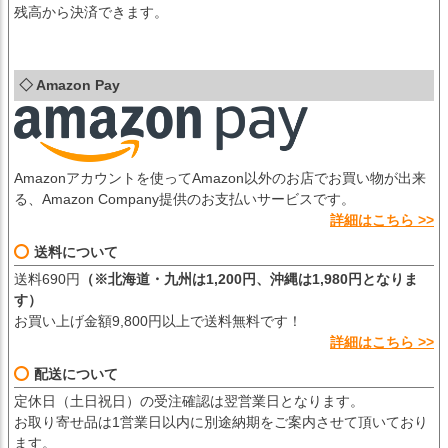
残高から決済できます。
◇ Amazon Pay
Amazonアカウントを使ってAmazon以外のお店でお買い物が出来
る、Amazon Company提供のお支払いサービスです。
詳細はこちら >>
送料について
送料690円
（※北海道・九州は1,200円、沖縄は1,980円となりま
す）
お買い上げ金額9,800円以上で送料無料です！
詳細はこちら >>
配送について
定休日（土日祝日）の受注確認は翌営業日となります。
お取り寄せ品は1営業日以内に別途納期をご案内させて頂いており
ます。