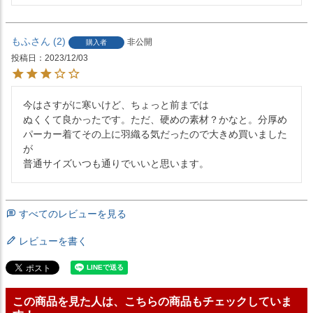
もふ
2
非公開
購入者
投稿日
2023/12/03
今はさすがに寒いけど、ちょっと前までは

ぬくくて良かったです。ただ、硬めの素材？かなと。分厚め
パーカー着てその上に羽織る気だったので大きめ買いました
が

普通サイズいつも通りでいいと思います。
すべてのレビューを見る
レビューを書く
この商品を見た人は、こちらの商品もチェックしていま