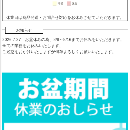
休業日は商品発送・お問合せ対応をお休みさせていただきます。
お知らせ
2026.7.27
お盆休みの為、8/8～8/16までお休みをいただきます。
全ての業務をお休みいたします。
ご迷惑をおかけいたしますが何卒よろしくお願いいたします。