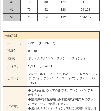
3L
70
50
124
94-124
4L
70
52
128
99-128
5L
70
54
132
104-132
商品詳細
【メーカー】
ハマー（HUMMER）
【品番】
09940
【混率】
ポリエステル100%（チタンコーティング）
【サイズ】
S,M,L,LL,3L,4L,5L
グレー（07）、ネイビー（02）、アドレナリンレッ
【カラー】
ド（10）、アンバーイエロー（12）、チャコール
（52）
◆この商品はウェアのみです。ファン・バッテリー
は別売です。
◆空調風神服着用時は必ず空調風神服専用のファン
バッテリーをご使用ください。
【ご注意】
◆裏側のチタンコーティング加工は洗濯や摩擦、汗