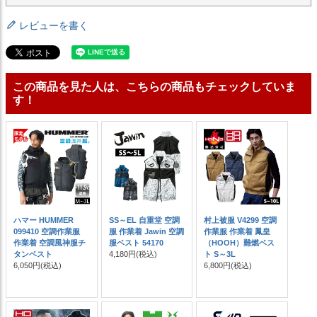
レビューを書く
この商品を見た人は、こちらの商品もチェックしていま
す！
ハマー HUMMER
SS～EL 自重堂 空調
村上被服 V4299 空調
099410 空調作業服
服 作業着 Jawin 空調
作業服 作業着 鳳皇
作業着 空調風神服チ
服ベスト 54170
（HOOH）難燃ベス
タンベスト
4,180円
(税込)
ト S～3L
6,050円
(税込)
6,800円
(税込)