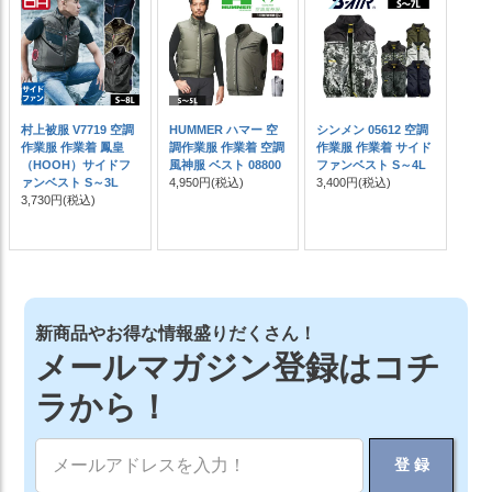
村上被服 V7719 空調
HUMMER ハマー 空
シンメン 05612 空調
作業服 作業着 鳳皇
調作業服 作業着 空調
作業服 作業着 サイド
（HOOH）サイドフ
風神服 ベスト 08800
ファンベスト S～4L
ァンベスト S～3L
4,950円
(税込)
3,400円
(税込)
3,730円
(税込)
新商品やお得な情報盛りだくさん！
メールマガジン登録はコチ
ラから！