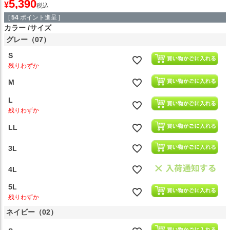
5,390
¥
税込
[
54
ポイント進呈 ]
カラー
サイズ
グレー（07）
S
残りわずか
M
L
残りわずか
LL
3L
4L
5L
残りわずか
ネイビー（02）