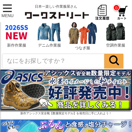
日本一楽しい作業服屋さん
0
MENU
新作作業服
デニム作業服
空調作業服
つなぎ服
新作アシックス安全靴【数量限定モデル】を発売日に手に入れよう！