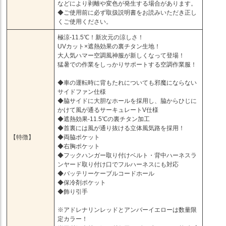
などにより剥離や変色が発生する場合があります。
◆ご使用前に必ず取扱説明書をお読みいただき正し
くご使用ください。
極涼-11.5℃！新次元の涼しさ！
UVカット×遮熱効果の裏チタン生地！
大人気ハマー空調風神服が新しくなって登場！
猛暑での作業をしっかりサポートする空調作業服！
◆車の運転時に背もたれについても邪魔にならない
サイドファン仕様
◆脇サイドに大胆なホールを採用し、脇からひじに
かけて風が通るサーキュレートV仕様
◆遮熱効果-11.5℃の裏チタン加工
◆首裏には風が通り抜ける立体風気路を採用！
【特徴】
◆両脇ポケット
◆右胸ポケット
◆フックハンガー取り付けベルト・背中ハーネスラ
ンヤード取り付け口でフルハーネスにも対応
◆バッテリーケーブルコードホール
◆保冷剤ポケット
◆飾り引手
※アドレナリンレッドとアンバーイエローは数量限
定カラー！