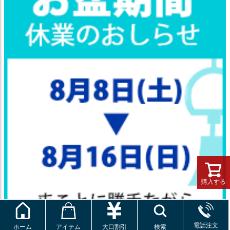
購入する
電話注文
ホーム
アイテム
大口割引
検索