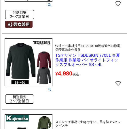
快適エコ素材採用のJIS T8118規格適合の静電
気帯電防止作業服
TSデザイン TSDESIGN 77051 春夏
作業服 作業着 バイオライトフィッ
クスプルオーバー SS～4L
4,980
¥
税込
ストレッチ素材で動きやすい、風を防ぐVネッ
クピステ