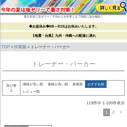
暑さ対策に塩ゼリー！子供からお年寄りまで気軽に塩分補給！
◆お盆休み◆8/8～8/16はお休みいたします。
【地震・台風】九州・沖縄への配達に遅れ
TOP
作業服
トレーナー・パーカー
トレーナー・パーカー
価格が安い順
価格が高い順
新着順
おすすめ順
並び替
え
レビュー順
119
件中
1
-
100
件表示
1
2