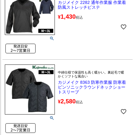
カジメイク 2282 通年作業服 作業着
防風ストレッチピステ
1,430
¥
税込
中綿仕様で保温性も高く暖かい。裏起毛で暖
かくソフトな風合い
カジメイク 8363 防寒作業服 防寒着
ピンソニックラウンドネックショー
トスリーブ
2,580
¥
税込