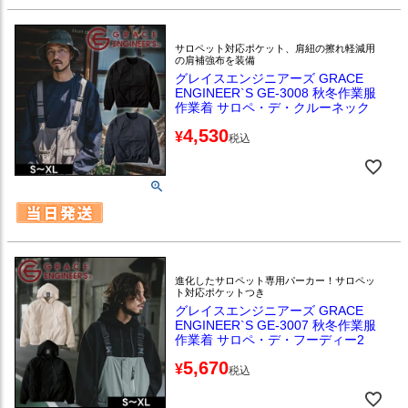
サロペット対応ポケット、肩紐の擦れ軽減用
の肩補強布を装備
グレイスエンジニアーズ GRACE
ENGINEER`S GE-3008 秋冬作業服
作業着 サロペ・デ・クルーネック
4,530
¥
税込
進化したサロペット専用パーカー！サロペッ
ト対応ポケットつき
グレイスエンジニアーズ GRACE
ENGINEER`S GE-3007 秋冬作業服
作業着 サロペ・デ・フーディー2
5,670
¥
税込