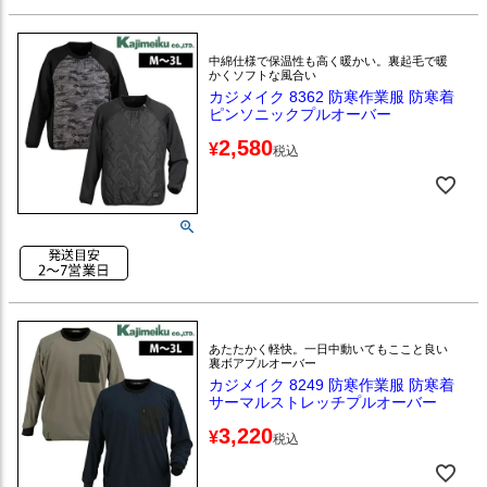
中綿仕様で保温性も高く暖かい。裏起毛で暖
かくソフトな風合い
カジメイク 8362 防寒作業服 防寒着
ピンソニックプルオーバー
2,580
¥
税込
あたたかく軽快。一日中動いてもここと良い
裏ボアプルオーバー
カジメイク 8249 防寒作業服 防寒着
サーマルストレッチプルオーバー
3,220
¥
税込