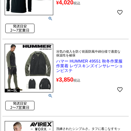
4,020
¥
税込
冷気の侵入を防ぐ前面防風中綿仕様で適度な
保温性を確保
ハマー HUMMER 49551 秋冬作業服
作業着 レヴスキンズインサレーショ
ンピステ
3,850
¥
税込
洗練されたシンプルさ。タフに着こなすモッ