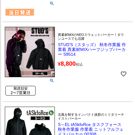
異素材MIXのNEOスウェットパーカー！タウ
ンユースでも活躍
STUD'S（スタッズ） 秋冬作業服 作
業着 異素材MIXハーフジップパーカ
ー S9514
8,800
¥
税込
北風を制するインパクト抜群のミリタリーテ
イストパーカー
S～EL tASkfoRce タスクフォース
秋冬作業服 作業着 ニットフルフェ
イスパーカー 00308