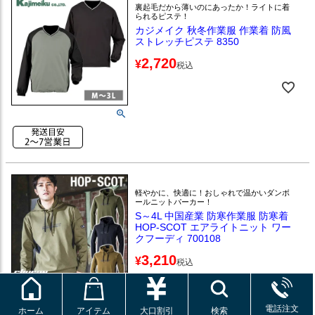
裏起毛だから薄いのにあったか！ライトに着
られるピステ！
カジメイク 秋冬作業服 作業着 防風
ストレッチピステ 8350
2,720
¥
税込
軽やかに、快適に！おしゃれで温かいダンボ
ールニットパーカー！
S～4L 中国産業 防寒作業服 防寒着
HOP-SCOT エアライトニット ワー
クフーディ 700108
3,210
¥
税込
電話注文
ホーム
アイテム
大口割引
検索