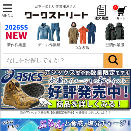
日本一楽しい作業服屋さん
0
MENU
新作作業服
デニム作業服
空調作業服
つなぎ服
新作アシックス安全靴【数量限定モデル】を発売日に手に入れよう！