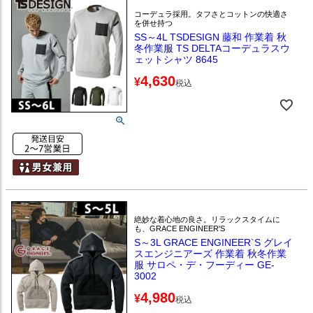
コーデュラ採用。タフさとコットンの快適さ
を併せ持つ
SS～4L TSDESIGN 藤和 作業着 秋
冬作業服 TS DELTAコーデュラスウ
ェットシャツ 8645
4,630
¥
税込
絶妙な着心地の良さ。リラックスタイムに
も、GRACE ENGINEER'S
S～3L GRACE ENGINEER`S グレイ
スエンジニアーズ 作業着 秋冬作業
服 サロペ・デ・フーディー GE-
3002
4,980
¥
税込