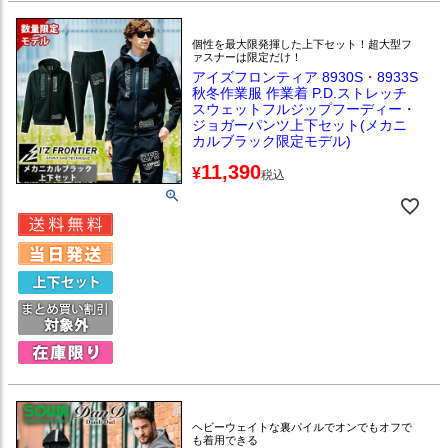
個性を最大限発揮した上下セット！超大型フ
ァスナーは限定だけ！
アイズフロンティア 8930S・8933S
秋冬作業服 作業着 P.D.ストレッチ
スウェットフルジップフーディー・
ジョガーパンツ上下セット(メカニ
カルブラック限定モデル)
11,390
¥
税込
ヘビーウェイトな裏パイルでオンでもオフで
も着用できる