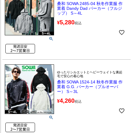
桑和 SOWA 2485-04 秋冬作業服 作
業着 Dandy Dad パーカー（フルジ
ップ） S～4L
5,280
¥
税込
ゆったりシルエットとヘビーウェイトな裏起
毛で安心の着心地
桑和 SOWA 1524-14 秋冬作業服 作
業着 G.G. パーカー（プルオーバ
ー） S～3L
4,260
¥
税込