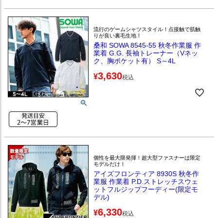
流行のゲームシャツスタイル！点接触で肌触
りが良い裏毛生地！
桑和 SOWA 8545-55 秋冬作業服 作
業着 G.G. 長袖トレーナー（Vネッ
ク、胸ポケット有） S～4L
3,630
¥
税込
個性を最大限発揮！超大型ファスナーは限定
モデルだけ！
アイズフロンティア 8930S 秋冬作
業服 作業着 P.D.ストレッチスウェ
ットフルジップフーディー(限定モ
デル)
6,330
¥
税込