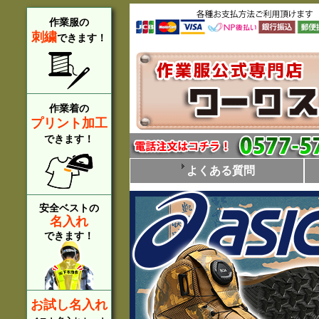
作業服の
刺繍
できます！
作業着の
プリント加工
できます！
よくある質問
安全ベストの
名入れ
できます！
お試し名入れ