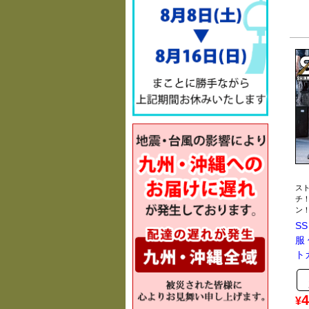
スト
チ
ン
S
服
トカ
4
¥