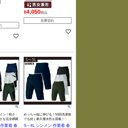
4,050
¥
税込
在庫切れ
れ
イン！軽さ・
めっちゃ縦に伸びる！50回洗濯後
さを完全網羅
でも続く耐久撥水性を搭載！
 作業着 春
S～4L シンメン 作業着 春