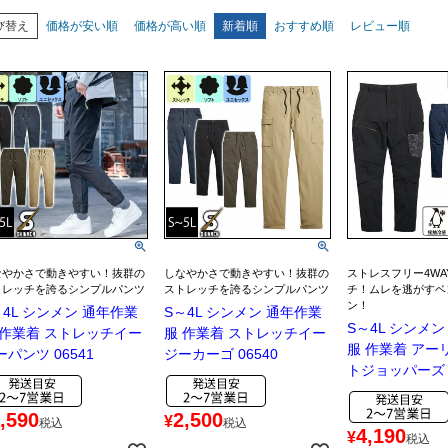
び替え
価格が安い順
価格が高い順
新着順
おすすめ順
レビュー順
なやかさで動きやすい！抜群の
しなやかさで動きやすい！抜群の
ストレスフリー4WA
トレッチを誇るシンプルパンツ
ストレッチを誇るシンプルパンツ
チ！ムレを逃がすベ
ン！
～4L シンメン 通年作業
S～4L シンメン 通年作業
S～4L シンメ
 作業着 ストレッチイー
服 作業着 ストレッチイー
服 作業着 アー
ーパンツ 06541
ジーカーゴ 06540
トジョッパーズ 0
,590
2,500
¥
税込
税込
4,190
¥
税込