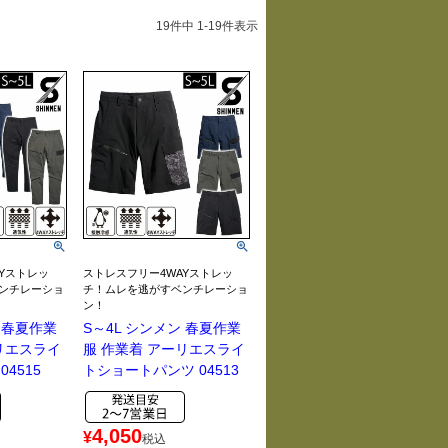
19
件中
1
-
19
件表示
Yストレッ
ストレスフリー4WAYストレッ
ンチレーショ
チ！ムレを逃がすベンチレーショ
ン！
ン 春夏作業
S～4L シンメン 春夏作業
リエスライ
服 作業着 アーリエスライ
4515
トショートパンツ 04513
4,050
¥
税込