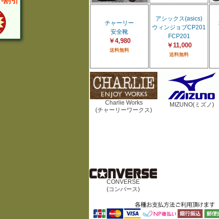
い割引
アシックス(asics)
チャーリー
ウィンジョブCP201
安全靴
FCP201
￥4,980
￥11,000
送料無料
送料無料
Charlie Works
MIZUNO(ミズノ)
(チャーリーワークス)
CONVERSE
(コンバース)