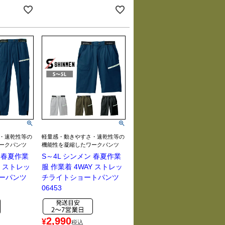
・速乾性等の
軽量感・動きやすさ・速乾性等の
ークパンツ
機能性を凝縮したワークパンツ
ン 春夏作業
S～4L シンメン 春夏作業
Y ストレッ
服 作業着 4WAY ストレッ
ーパンツ
チライトショートパンツ
06453
2,990
¥
税込