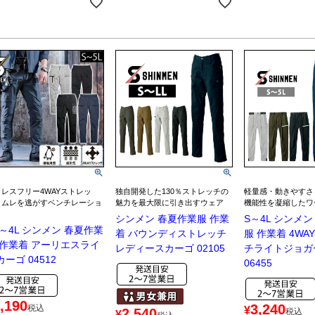
レスフリー4WAYストレッ
独自開発した130％ストレッチの
軽量感・動きやすさ
！ムレを逃がすベンチレーショ
魅力を最大限に引き出すウェア
機能性を凝縮したワ
！
シンメン 春夏作業服 作業
S～4L シンメ
S～4L シンメン 春夏作業
着 バウンディストレッチ
服 作業着 4WA
 作業着 アーリエスライ
レディースカーゴ 02105
チライトジョガ
ーゴ 04512
06455
,190
3,240
税込
¥
2,540
税込
¥