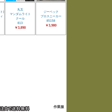
丸五
ト)
ジーベック
マンダムライト
ィ
プロスニーカー
クール
85158
813
￥3,980
￥3,890
作業服