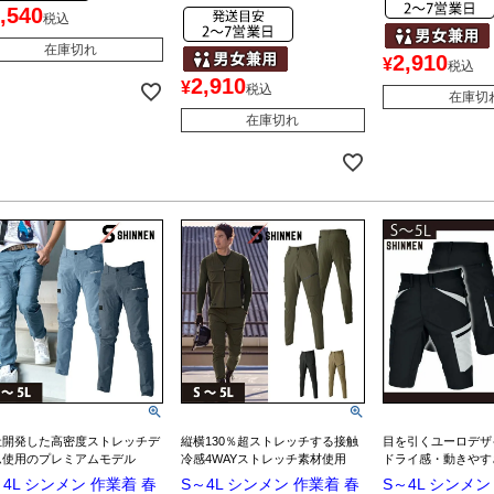
,540
税込
在庫切れ
2,910
¥
税込
2,910
¥
税込
在庫切
在庫切れ
社開発した高密度ストレッチデ
縦横130％超ストレッチする接触
目を引くユーロデザ
ム使用のプレミアムモデル
冷感4WAYストレッチ素材使用
ドライ感・動きやす
～4L シンメン 作業着 春
S～4L シンメン 作業着 春
S～4L シンメン