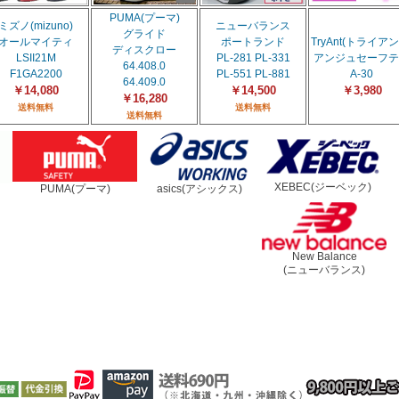
PUMA(プーマ)
ミズノ(mizuno)
ニューバランス
グライド
オールマイティ
ポートランド
TryAnt(トライアン
ディスクロー
LSII21M
PL-281 PL-331
アンジュセーフテ
64.408.0
F1GA2200
PL-551 PL-881
A-30
64.409.0
￥14,080
￥14,500
￥3,980
￥16,280
送料無料
送料無料
送料無料
XEBEC(ジーベック)
PUMA(プーマ)
asics(アシックス)
New Balance
(ニューバランス)