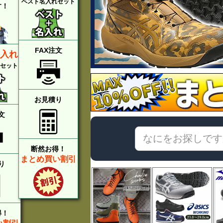
ベスト名入れセット
す！
FAX注文
入れ
セット
お見積り
文
断然お得！
まとめ買い割引
り
得！