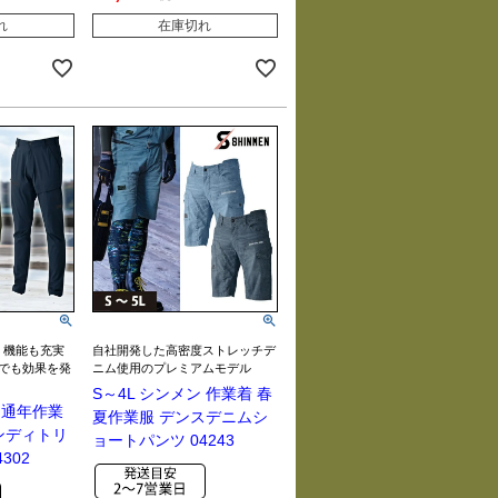
れ
在庫切れ
＋！機能も充実
自社開発した高密度ストレッチデ
でも効果を発
ニム使用のプレミアムモデル
S～4L シンメン 作業着 春
ン 通年作業
夏作業服 デンスデニムシ
ンディトリ
ョートパンツ 04243
302