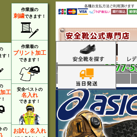
作業服の
刺繍
できます！
作業着の
の
プリント加工
ます！
できます！
よくある質問
の
安全ベストの
加工
名入れ
す！
できます！
トの
お試し名入れ
れ