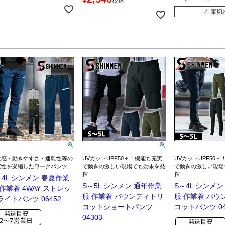
税込
在庫切
量感・動きやすさ・速乾性等の
UVカットUPF50＋！機能も充実
UVカットUPF50
能性を凝縮したワークパンツ
で動きの激しい現場でも効果を発
で動きの激しい現場
揮
揮
～4L シンメン 春夏作業
S～5L シンメン 通年作業
S～4L シンメ
 作業着 4WAY ストレッ
服 作業着 バウンディトリ
服 作業着 バウ
ライトパンツ 06452
コットショートパンツ
コットパンツ 04
04303