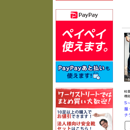
軽
機
S
服
チ