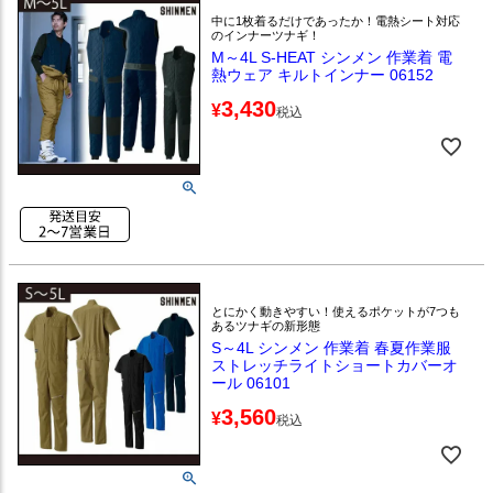
中に1枚着るだけであったか！電熱シート対応
のインナーツナギ！
M～4L S-HEAT シンメン 作業着 電
熱ウェア キルトインナー 06152
3,430
¥
税込
とにかく動きやすい！使えるポケットが7つも
あるツナギの新形態
S～4L シンメン 作業着 春夏作業服
ストレッチライトショートカバーオ
ール 06101
3,560
¥
税込