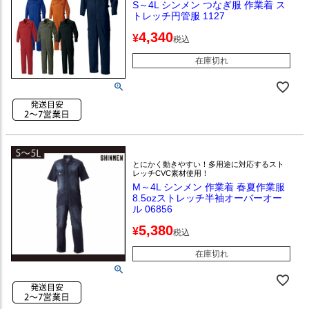
S～4L シンメン つなぎ服 作業着 ス
トレッチ円管服 1127
4,340
¥
税込
在庫切れ
とにかく動きやすい！多用途に対応するスト
レッチCVC素材使用！
M～4L シンメン 作業着 春夏作業服
8.5ozストレッチ半袖オーバーオー
ル 06856
5,380
¥
税込
在庫切れ