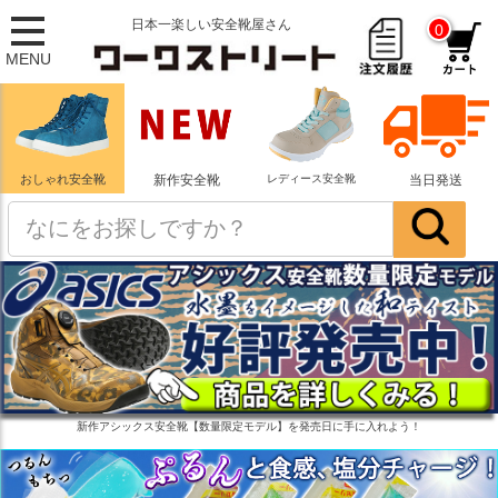
日本一楽しい安全靴屋さん
0
MENU
おしゃれ安全靴
新作安全靴
レディース安全靴
当日発送
新作アシックス安全靴【数量限定モデル】を発売日に手に入れよう！