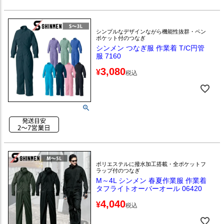
シンプルなデザインながら機能性抜群・ペン
ポケット付のつなぎ
シンメン つなぎ服 作業着 T/C円管
服 7160
3,080
¥
税込
ポリエステルに撥水加工搭載・全ポケットフ
ラップ付のつなぎ
M～4L シンメン 春夏作業服 作業着
タフライトオーバーオール 06420
4,040
¥
税込