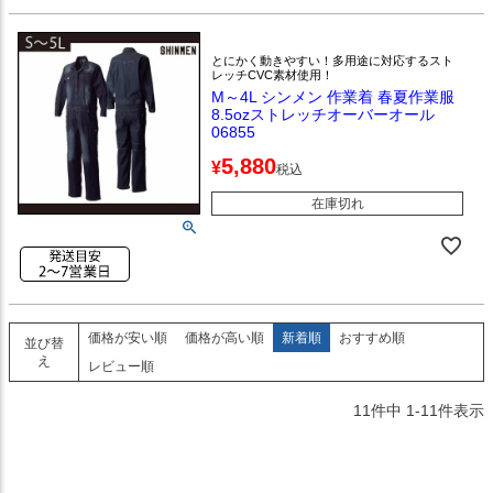
とにかく動きやすい！多用途に対応するスト
レッチCVC素材使用！
M～4L シンメン 作業着 春夏作業服
8.5ozストレッチオーバーオール
06855
5,880
¥
税込
在庫切れ
価格が安い順
価格が高い順
新着順
おすすめ順
並び替
え
レビュー順
11
件中
1
-
11
件表示