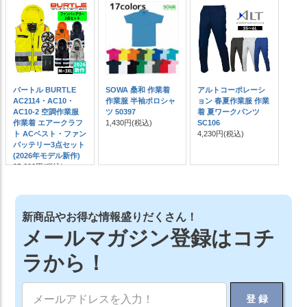
バートル BURTLE
SOWA 桑和 作業着
アルトコーポレーシ
AC2114・AC10・
作業服 半袖ポロシャ
ョン 春夏作業服 作業
AC10-2 空調作業服
ツ 50397
着 夏ワークパンツ
作業着 エアークラフ
1,430円
(税込)
SC106
ト ACベスト・ファン
4,230円
(税込)
バッテリー3点セット
(2026年モデル新作)
25,600円
(税込)
新商品やお得な情報盛りだくさん！
メールマガジン登録はコチ
ラから！