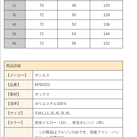
LL
70
48
120
3L
72
50
128
4L
72
52
136
5L
72
54
144
6L
72
56
152
商品詳細
【メーカー】
サンエス
【品番】
KF92522
【素材】
オックス
【混率】
ポリエステル100％
【サイズ】
S,M,L,LL,3L,4L,5L,6L
【カラー】
蛍光イエロー（10）、蛍光オレンジ（30）
・この商品はブルゾンのみです。別途ファン・バッ