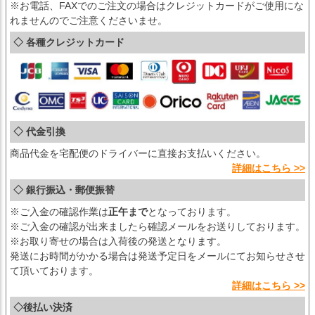
※お電話、FAXでのご注文の場合はクレジットカードがご使用にな
れませんのでご注意くださいませ。
◇ 各種クレジットカード
◇ 代金引換
商品代金を宅配便のドライバーに直接お支払いください。
詳細はこちら >>
◇ 銀行振込・郵便振替
※ご入金の確認作業は
正午まで
となっております。
※ご入金の確認が出来ましたら確認メールをお送りしております。
※お取り寄せの場合は入荷後の発送となります。
発送にお時間がかかる場合は発送予定日をメールにてお知らせさせ
て頂いております。
詳細はこちら >>
◇後払い決済