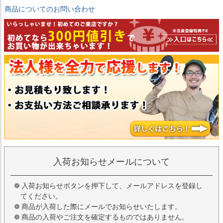
商品についてのお問い合わせ
入荷お知らせメールについて
入荷お知らせボタンを押下して、メールアドレスを登録し
てください。
商品が入荷した際にメールでお知らせいたします。
商品の入荷やご注文を確定するものではありません。