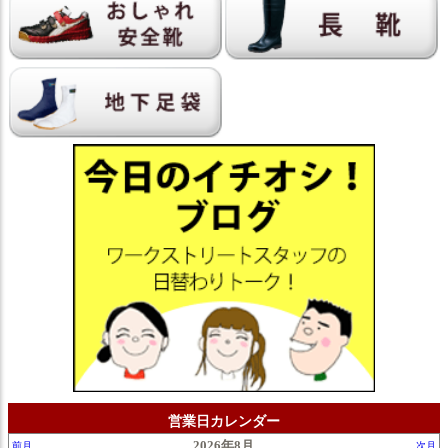
営業日カレンダー