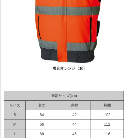
適応サイズ(cm)
サイズ
着丈
肩幅
胸囲
S
64
42
108
M
66
44
112
L
68
46
116