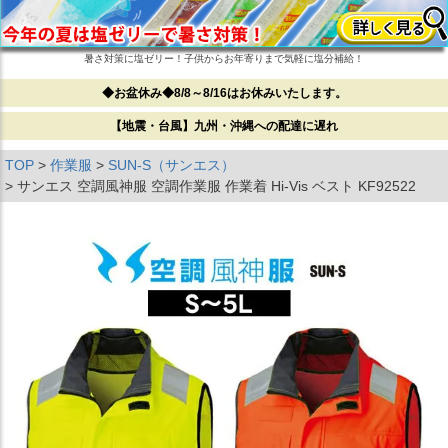
暑さ対策に塩ゼリー！子供からお年寄りまで気軽に塩分補給！
◆お盆休み◆8/8～8/16はお休みいたします。
【地震・台風】九州・沖縄への配達に遅れ
TOP
作業服
SUN-S（サンエス）
サンエス 空調風神服 空調作業服 作業着 Hi-Vis ベスト KF92522