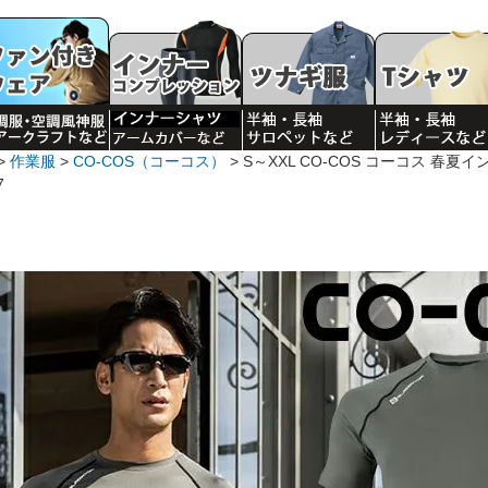
作業服
CO-COS（コーコス）
S～XXL CO-COS コーコス 春
7