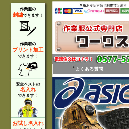
作業服の
刺繍
できます！
作業着の
プリント加工
できます！
よくある質問
安全ベストの
名入れ
できます！
お試し名入れ