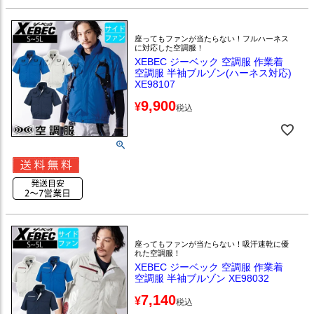
座ってもファンが当たらない！フルハーネス
に対応した空調服！
XEBEC ジーベック 空調服 作業着
空調服 半袖ブルゾン(ハーネス対応)
XE98107
9,900
¥
税込
座ってもファンが当たらない！吸汗速乾に優
れた空調服！
XEBEC ジーベック 空調服 作業着
空調服 半袖ブルゾン XE98032
7,140
¥
税込