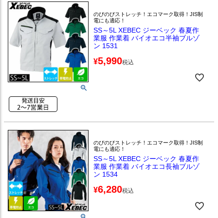
のびのびストレッチ！エコマーク取得！JIS制
電にも適応！
SS～5L XEBEC ジーベック 春夏作
業服 作業着 バイオエコ半袖ブルゾ
ン 1531
5,990
¥
税込
のびのびストレッチ！エコマーク取得！JIS制
電にも適応！
SS～5L XEBEC ジーベック 春夏作
業服 作業着 バイオエコ長袖ブルゾ
ン 1534
6,280
¥
税込