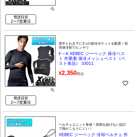
背中とわき下に3つの保冷ポケットを配置！別
売保冷剤でヒンヤリ
F～K XEBEC ジーベック 保冷ベス
ト 作業着 保冷メッシュベスト（ベ
スト単品） 33011
2,350
¥
税込
ペルチェユニット単体！排熱を妨げない設計
で熱がこもりにくい！
XEBEC ジーベック 冷却ペルチェ 作