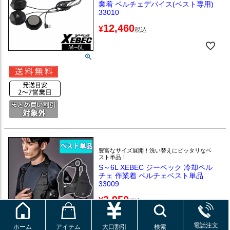
業着 ペルチェデバイス(ベスト専用)
33010
12,460
¥
税込
豊富なサイズ展開！洗い替えにピッタリなベ
スト単品！
S～6L XEBEC ジーベック 冷却ペル
チェ 作業着 ペルチェベスト単品
33009
3,950
¥
税込
電話注文
ホーム
アイテム
大口割引
検索