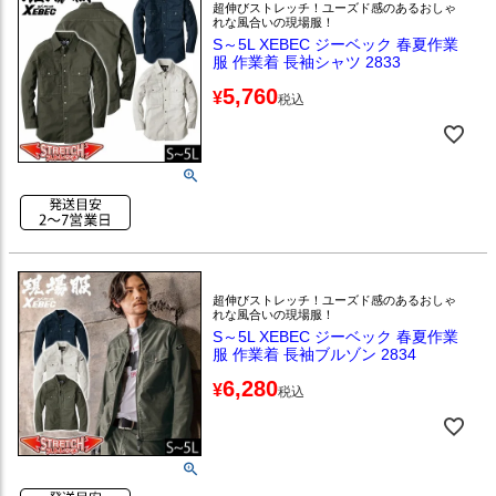
超伸びストレッチ！ユーズド感のあるおしゃ
れな風合いの現場服！
S～5L XEBEC ジーベック 春夏作業
服 作業着 長袖シャツ 2833
5,760
¥
税込
超伸びストレッチ！ユーズド感のあるおしゃ
れな風合いの現場服！
S～5L XEBEC ジーベック 春夏作業
服 作業着 長袖ブルゾン 2834
6,280
¥
税込