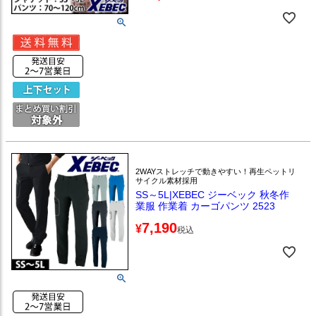
2WAYストレッチで動きやすい！再生ペットリ
サイクル素材採用
SS～5L|XEBEC ジーベック 秋冬作
業服 作業着 カーゴパンツ 2523
7,190
¥
税込