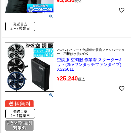
¥
税込
25Vハイパワー！空調服の最強ファンバッテリ
ー！羽根は水洗いOK
空調服 空調服 作業着 スターターキ
ット(25Vワンタッチファンタイプ)
XS25011
25,240
¥
税込