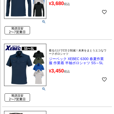
3,680
¥
税込
着るだけでCO２削減！未来をまとうエコなワ
ークポロシャツ
ジーベック XEBEC 6300 春夏作業
服 作業着 半袖ポロシャツ SS～5L
3,450
¥
税込