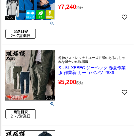
7,240
¥
税込
超伸びストレッチ！ユーズド感のあるおしゃ
れな風合いの現場服！
S～5L XEBEC ジーベック 春夏作業
服 作業着 カーゴパンツ 2836
5,200
¥
税込