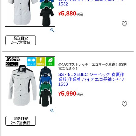
1532
5,880
¥
税込
のびのびストレッチ！エコマーク取得！JIS制
電にも適応！
SS～5L XEBEC ジーベック 春夏作
業服 作業着 バイオエコ長袖シャツ
1533
5,990
¥
税込