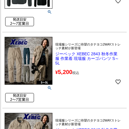
現場服シリーズに待望のタテヨコ2WAYストレ
ッチ素材が新登場
ジーベック XEBEC 2843 秋冬作業
服 作業着 現場服 カーゴパンツ S～
5L
5,200
¥
税込
現場服シリーズに待望のタテヨコ2WAYストレ
ッチ素材が新登場