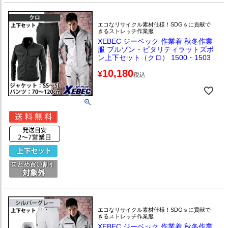
エコなリサイクル素材仕様！SDGｓに貢献で
きるストレッチ作業服
XEBEC ジーベック 作業着 秋冬作業
服 ブルゾン・ピタリティラットズボ
ン上下セット（クロ） 1500・1503
10,180
¥
税込
エコなリサイクル素材仕様！SDGｓに貢献で
きるストレッチ作業服
XEBEC ジーベック 作業着 秋冬作業