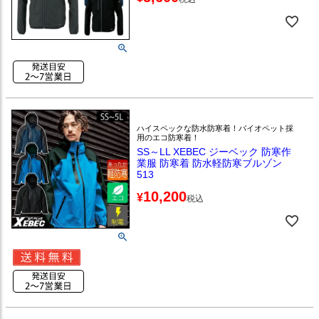
ハイスペックな防水防寒着！バイオペット採
用のエコ防寒着！
SS～LL XEBEC ジーベック 防寒作
業服 防寒着 防水軽防寒ブルゾン
513
10,200
¥
税込