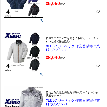
6,050
¥
税込
軽量でアクティブな動きにも対応。サーモト
ロン仕様で保温性◎
XEBEC ジーベック 作業着 防寒作業
服 ブルゾン252
8,040
¥
税込
優れた耐久性と保温力で冬のワークシーンを
快適サポート
XEBEC ジーベック 作業着 防寒作業
服 ブルゾン215