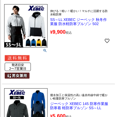
伸びる！軽い！暖かい！マルチに活躍する防
水軽防寒
SS～LL XEBEC ジーベック 秋冬作
業服 防水軽防寒ブルゾン 502
9,900
¥
税込
撥水加工と保温性の高い遠赤外線中綿で暖か
い軽量防寒ブルゾン
ジーベック XEBEC 145 防寒作業服
防寒着 軽防寒ブルゾン SS～LL
5,600
¥
税込