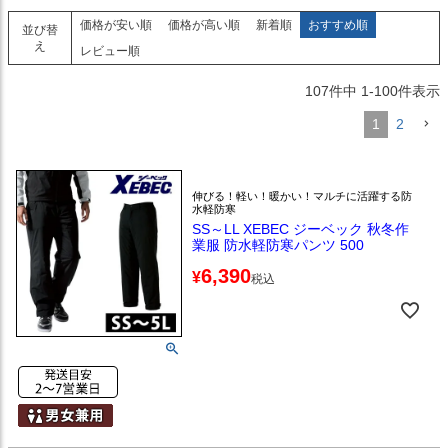
価格が安い順
価格が高い順
新着順
おすすめ順
並び替
え
レビュー順
107
件中
1
-
100
件表示
1
2
伸びる！軽い！暖かい！マルチに活躍する防
水軽防寒
SS～LL XEBEC ジーベック 秋冬作
業服 防水軽防寒パンツ 500
6,390
¥
税込