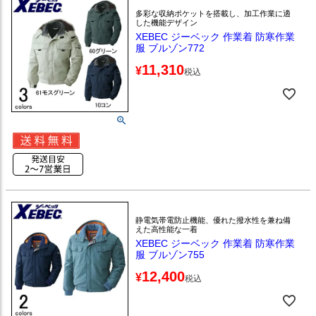
多彩な収納ポケットを搭載し、加工作業に適
した機能デザイン
XEBEC ジーベック 作業着 防寒作業
服 ブルゾン772
11,310
¥
税込
静電気帯電防止機能、優れた撥水性を兼ね備
えた高性能な一着
XEBEC ジーベック 作業着 防寒作業
服 ブルゾン755
12,400
¥
税込