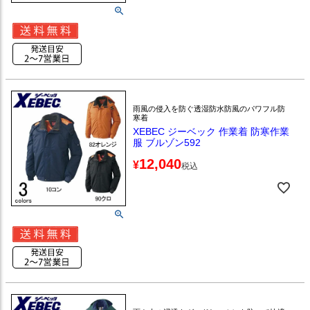
雨風の侵入を防ぐ透湿防水防風のパワフル防
寒着
XEBEC ジーベック 作業着 防寒作業
服 ブルゾン592
12,040
¥
税込