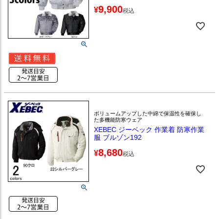
9,900
¥
税込
ボリュームアップした中綿で保温性を確保し
た多機能防寒ウェア
XEBEC ジーベック 作業着 防寒作業
服 ブルゾン192
8,680
¥
税込