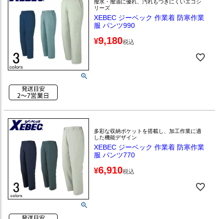
撥水・撥油に優れ、汚れもつきにくいエコシ
リーズ
XEBEC ジーベック 作業着 防寒作業
服 パンツ990
9,180
¥
税込
多彩な収納ポケットを搭載し、加工作業に適
した機能デザイン
XEBEC ジーベック 作業着 防寒作業
服 パンツ770
6,910
¥
税込