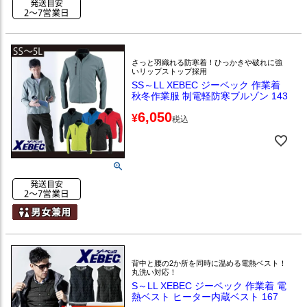
さっと羽織れる防寒着！ひっかきや破れに強
いリップストップ採用
SS～LL XEBEC ジーベック 作業着
秋冬作業服 制電軽防寒ブルゾン 143
6,050
¥
税込
背中と腰の2か所を同時に温める電熱ベスト！
丸洗い対応！
S～LL XEBEC ジーベック 作業着 電
熱ベスト ヒーター内蔵ベスト 167