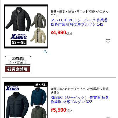
蓄熱＋撥水＋起毛トリコットで軽いのにあっ
たか！
SS～LL XEBEC ジーベック 作業着
秋冬作業服 軽防寒ブルゾン 142
4,990
¥
税込
細部に施されたディティールが保温性を持続
させる
XEBEC（ジーベック） 作業着 秋冬
作業服 防寒ブルゾン 322
5,590
¥
税込