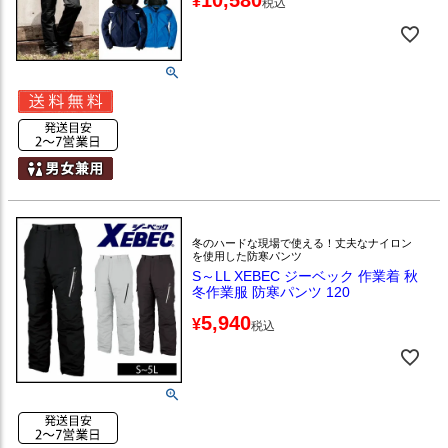
10,580
¥
税込
冬のハードな現場で使える！丈夫なナイロン
を使用した防寒パンツ
S～LL XEBEC ジーベック 作業着 秋
冬作業服 防寒パンツ 120
5,940
¥
税込