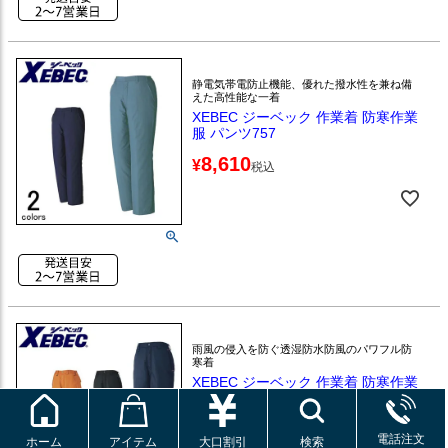
静電気帯電防止機能、優れた撥水性を兼ね備
えた高性能な一着
XEBEC ジーベック 作業着 防寒作業
服 パンツ757
8,610
¥
税込
雨風の侵入を防ぐ透湿防水防風のパワフル防
寒着
XEBEC ジーベック 作業着 防寒作業
服 パンツ590
9,890
¥
税込
電話注文
ホーム
アイテム
大口割引
検索