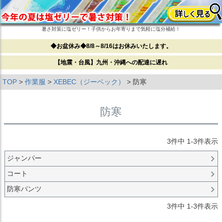
暑さ対策に塩ゼリー！子供からお年寄りまで気軽に塩分補給！
◆お盆休み◆8/8～8/16はお休みいたします。
【地震・台風】九州・沖縄への配達に遅れ
TOP
作業服
XEBEC（ジーベック）
防寒
防寒
3
件中
1
-
3
件表示
ジャンパー
コート
防寒パンツ
3
件中
1
-
3
件表示