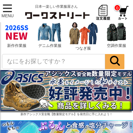
日本一楽しい作業服屋さん
0
MENU
新作作業服
デニム作業服
空調作業服
つなぎ服
新作アシックス安全靴【数量限定モデル】を発売日に手に入れよう！