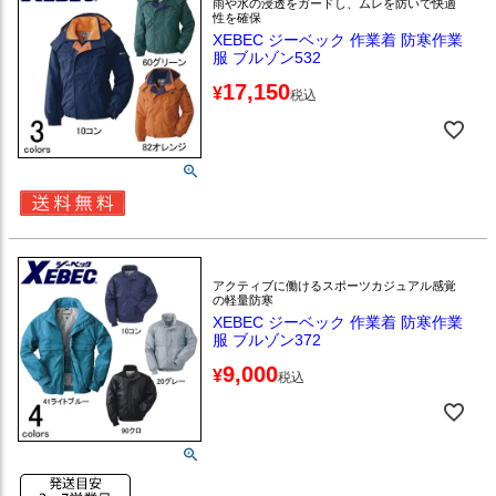
雨や水の浸透をガードし、ムレを防いで快適
性を確保
XEBEC ジーベック 作業着 防寒作業
服 ブルゾン532
17,150
¥
税込
アクティブに働けるスポーツカジュアル感覚
の軽量防寒
XEBEC ジーベック 作業着 防寒作業
服 ブルゾン372
9,000
¥
税込