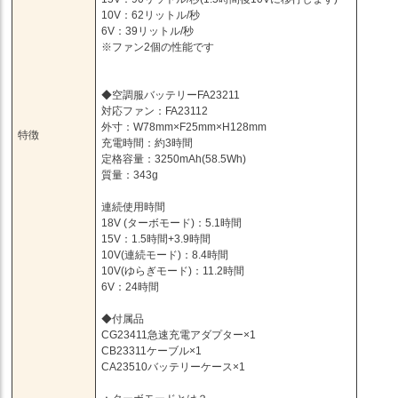
10V：62リットル/秒
6V：39リットル/秒
※ファン2個の性能です
◆空調服バッテリーFA23211
対応ファン：FA23112
外寸：W78mm×F25mm×H128mm
特徴
充電時間：約3時間
定格容量：3250mAh(58.5Wh)
質量：343g
連続使用時間
18V (ターボモード)：5.1時間
15V：1.5時間+3.9時間
10V(連続モード)：8.4時間
10V(ゆらぎモード)：11.2時間
6V：24時間
◆付属品
CG23411急速充電アダプター×1
CB23311ケーブル×1
CA23510バッテリーケース×1