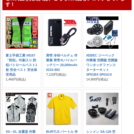
す！
富士手袋工業 #8167
寅壱 冷却ペルチェ 作
XEBEC ジーベック
「防犯」印刷入り 防
業着 寅壱モバイルバ
作業着 空調服 空調服
犯パトロールベスト1
ッテリー 20,000mAh
ワンタッチファンス
枚 安全ベスト 安全保
0215-802
ターターキット
安用品
7,120円
(税込)
SP01BX SP01GX
1,460円
(税込)
14,900円
(税込)
SS～EL 自重堂 作業
BURTLE バートル 作
シンメン SA-126 空