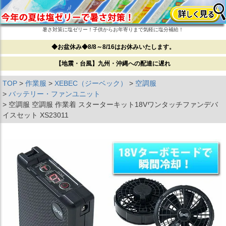
暑さ対策に塩ゼリー！子供からお年寄りまで気軽に塩分補給！
◆お盆休み◆8/8～8/16はお休みいたします。
【地震・台風】九州・沖縄への配達に遅れ
TOP
作業服
XEBEC（ジーベック）
空調服
バッテリー・ファンユニット
空調服 空調服 作業着 スターターキット18Vワンタッチファンデバ
イスセット XS23011