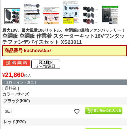
最大18V。最大風量106リットル。空調服の最強ファンバッテリー！
空調服 空調服 作業着 スターターキット18Vワンタッ
チファンデバイスセット XS23011
商品番号
kuchows557
21,860
¥
税込
[
219
ポイント進呈 ]
送料込
カラー
サイズ
ブラック(K90)
SET
レッド(R70)