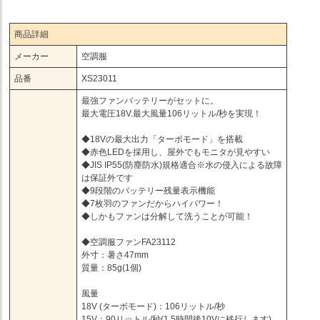
商品詳細
メーカー
空調服
品番
XS23011
最強ファンバッテリーがセットに。
最大電圧18V.最大風量106リットル/秒を実現！
◆18Vの最大出力「ターボモード」を搭載
◆赤色LEDを採用し、屋外でもモニタが見やすい
◆JIS IP55(防塵防水)規格適合※水の侵入による故障
は保証外です
◆9段階のバッテリー残量表示機能
◆7枚羽のファンだからハイパワー！
◆しかもファンは分解して洗うことが可能！
◆空調服ファンFA23112
外寸：暑さ47mm
質量：85g(1個)
風量
18V (ターボモード)：106リットル/秒
15V：90リットル/秒(1.5時間後10Vに移行します)