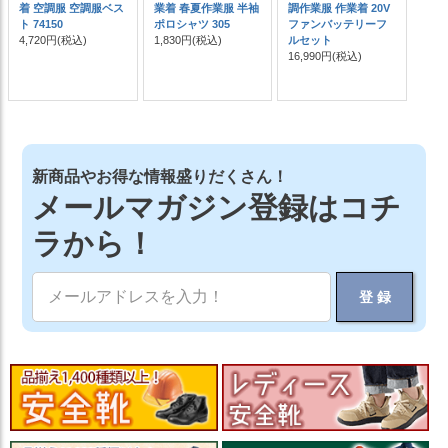
着 空調服 空調服ベス
業着 春夏作業服 半袖
調作業服 作業着 20V
ト 74150
ポロシャツ 305
ファンバッテリーフ
4,720円
(税込)
1,830円
(税込)
ルセット
16,990円
(税込)
新商品やお得な情報盛りだくさん！
メールマガジン登録はコチ
ラから！