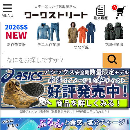
日本一楽しい作業服屋さん
0
MENU
新作作業服
デニム作業服
空調作業服
つなぎ服
新作アシックス安全靴【数量限定モデル】を発売日に手に入れよう！