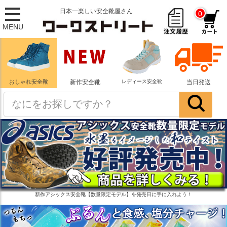
日本一楽しい安全靴屋さん
0
MENU
おしゃれ安全靴
新作安全靴
レディース安全靴
当日発送
新作アシックス安全靴【数量限定モデル】を発売日に手に入れよう！