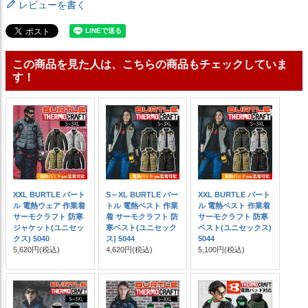
レビューを書く
この商品を見た人は、こちらの商品もチェックしていま
す！
XXL BURTLE バート
S～XL BURTLE バー
XXL BURTLE バート
ル 電熱ウェア 作業着
トル 電熱ベスト 作業
ル 電熱ベスト 作業着
サーモクラフト 防寒
着 サーモクラフト 防
サーモクラフト 防寒
ジャケット(ユニセッ
寒ベスト(ユニセック
ベスト(ユニセックス)
クス) 5040
ス) 5044
5044
5,620円
(税込)
4,620円
(税込)
5,100円
(税込)