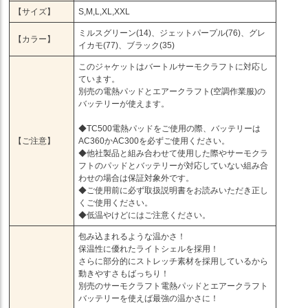
【サイズ】
S,M,L,XL,XXL
ミルスグリーン(14)、ジェットパープル(76)、グレ
【カラー】
イカモ(77)、ブラック(35)
このジャケットはバートルサーモクラフトに対応し
ています。
別売の電熱パッドとエアークラフト(空調作業服)の
バッテリーが使えます。
◆TC500電熱パッドをご使用の際、バッテリーは
【ご注意】
AC360かAC300を必ずご使用ください。
◆他社製品と組み合わせて使用した際やサーモクラ
フトのパッドとバッテリーが対応していない組み合
わせの場合は保証対象外です。
◆ご使用前に必ず取扱説明書をお読みいただき正し
くご使用ください。
◆低温やけどにはご注意ください。
包み込まれるような温かさ！
保温性に優れたライトシェルを採用！
さらに部分的にストレッチ素材を採用しているから
動きやすさもばっちり！
別売のサーモクラフト電熱パッドとエアークラフト
バッテリーを使えば最強の温かさに！