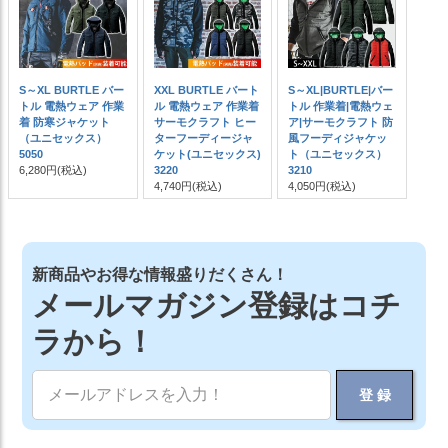
S～XL BURTLE バー
XXL BURTLE バート
S～XL|BURTLE|バー
トル 電熱ウェア 作業
ル 電熱ウェア 作業着
トル 作業着|電熱ウェ
着 防寒ジャケット
サーモクラフト ヒー
ア|サーモクラフト 防
（ユニセックス）
ターフーディージャ
風フーディジャケッ
5050
ケット(ユニセックス)
ト（ユニセックス）
6,280円
(税込)
3220
3210
4,740円
(税込)
4,050円
(税込)
新商品やお得な情報盛りだくさん！
メールマガジン登録はコチ
ラから！