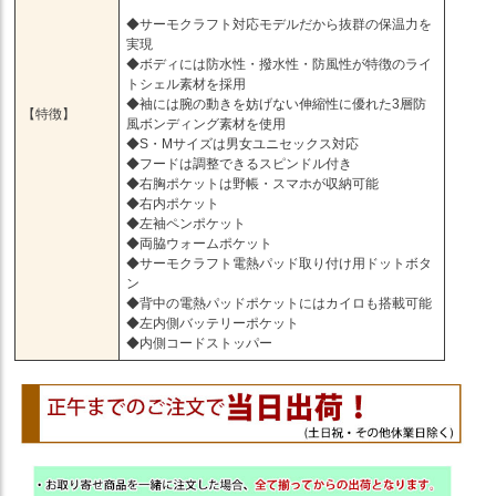
◆サーモクラフト対応モデルだから抜群の保温力を
実現
◆ボディには防水性・撥水性・防風性が特徴のライ
トシェル素材を採用
◆袖には腕の動きを妨げない伸縮性に優れた3層防
【特徴】
風ボンディング素材を使用
◆S・Mサイズは男女ユニセックス対応
◆フードは調整できるスピンドル付き
◆右胸ポケットは野帳・スマホが収納可能
◆右内ポケット
◆左袖ペンポケット
◆両脇ウォームポケット
◆サーモクラフト電熱パッド取り付け用ドットボタ
ン
◆背中の電熱パッドポケットにはカイロも搭載可能
◆左内側バッテリーポケット
◆内側コードストッパー