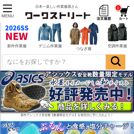
日本一楽しい作業服屋さん
0
MENU
新作作業服
デニム作業服
空調作業服
つなぎ服
新作アシックス安全靴【数量限定モデル】を発売日に手に入れよう！