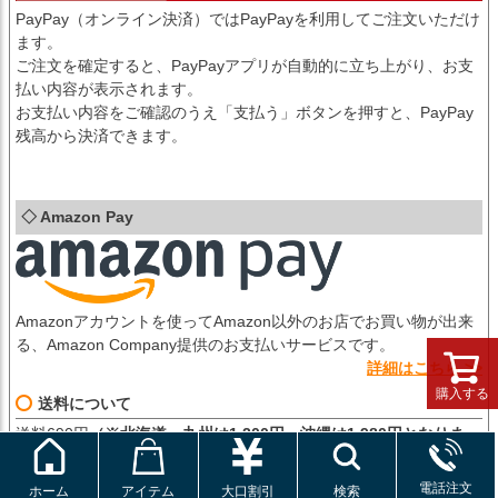
PayPay（オンライン決済）ではPayPayを利用してご注文いただけ
ます。
ご注文を確定すると、PayPayアプリが自動的に立ち上がり、お支
払い内容が表示されます。
お支払い内容をご確認のうえ「支払う」ボタンを押すと、PayPay
残高から決済できます。
◇ Amazon Pay
Amazonアカウントを使ってAmazon以外のお店でお買い物が出来
る、Amazon Company提供のお支払いサービスです。
詳細はこちら >>
購入する
送料について
送料690円
（※北海道・九州は1,200円、沖縄は1,980円となりま
す）
お買い上げ金額9,800円以上で送料無料です！
電話注文
ホーム
アイテム
大口割引
検索