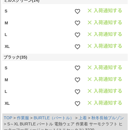
ミルスグリーン(14)
S
M
L
XL
ブラック(35)
S
M
L
XL
TOP
作業服
BURTLE（バートル）
上着
秋冬長袖ブルゾン
S～XL BURTLE バートル 電熱ウェア 作業着 サーモクラフト ヒ
ーターフーディージャケット(ユニセックス) 3220