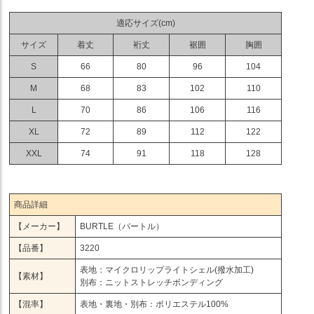
適応サイズ(cm)
サイズ
着丈
裄丈
裾囲
胸囲
S
66
80
96
104
M
68
83
102
110
L
70
86
106
116
XL
72
89
112
122
XXL
74
91
118
128
商品詳細
【メーカー】
BURTLE（バートル）
【品番】
3220
表地：マイクロリップライトシェル(撥水加工)
【素材】
別布：ニットストレッチボンディング
【混率】
表地・裏地・別布：ポリエステル100%