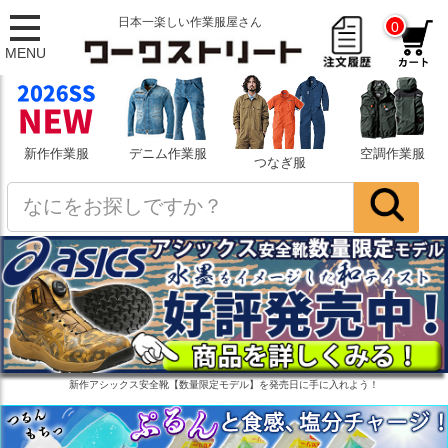
日本一楽しい作業服屋さん
0
MENU
新作作業服
デニム作業服
空調作業服
つなぎ服
新作アシックス安全靴【数量限定モデル】を発売日に手に入れよう！