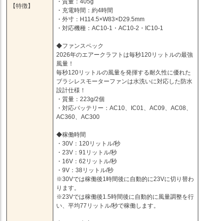
・質量：405g
【特徴】
・充電時間：約4時間
・外寸：H114.5×W83×D29.5mm
・対応機種：AC10-1・AC10-2・IC10-1
◆ファンスペック
2026年のエアークラフトは毎秒120リットルの最強
風量！
毎秒120リットルの風量を発揮する耐久性に優れた
ブラシレスモーターファンは水洗いに対応した防水
設計仕様！
・質量：223g/2個
・対応バッテリー：AC10、IC01、AC09、AC08、
AC360、AC300
◆稼働時間
・30V：120リットル/秒
・23V：91リットル/秒
・16V：62リットル/秒
・9V：38リットル/秒
※30Vでは稼働後1時間後に自動的に23Vに切り替わ
ります。
※23Vでは稼働後1.5時間後に自動的に風量調整を行
い、平均77リットル/秒で稼働します。