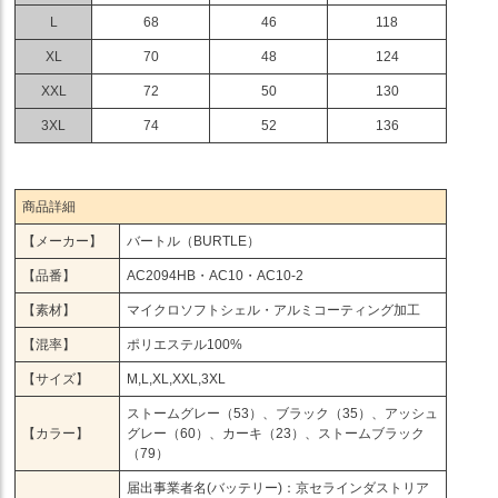
L
68
46
118
XL
70
48
124
XXL
72
50
130
3XL
74
52
136
商品詳細
【メーカー】
バートル（BURTLE）
【品番】
AC2094HB・AC10・AC10-2
【素材】
マイクロソフトシェル・アルミコーティング加工
【混率】
ポリエステル100%
【サイズ】
M,L,XL,XXL,3XL
ストームグレー（53）、ブラック（35）、アッシュ
【カラー】
グレー（60）、カーキ（23）、ストームブラック
（79）
届出事業者名(バッテリー)：京セラインダストリア