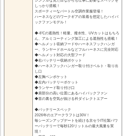
シンプルな見た目ながらも仕事に必要なスペックを
しっかり搭載！
スポーティーなバートル空調作業服登場！
ハーネスなどのワークギアの装着を想定したハイバ
ックファンモデル！
◆-8℃の遮熱性！軽量、撥水性、UVカットはもちろ
ん、アルミコーティング加工による遮熱性も搭載！
◆ヘルメット収納フードやハーネスフックハンガ
ー、ランヤードホールなどフルハーネスに完全対応
◆ヘルメット対応の大型フード
◆右バッテリー収納ポケット
◆ハーネスフックハンガー取り付けベルト・取り出
し口
◆左胸ペンポケット
◆左内バッテリーポケット
◆ランヤード取り付け口
◆肩部分の高い位置にあるハイバックファン
◆首の裏を空気が抜ける衿ダイレクトエアー
◆バッテリースペック
2026年のエアークラフトは30V！
毎シーズンアップデートを続ける京セラIT社製パワ
ーバッテリーで毎秒120リットルの最大風量を実
現！