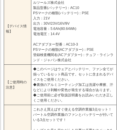
ルツールズ株式会社
製品型番(バッテリー)：AC10
PSマークの種類(バッテリー)：PSE
入力：21V
出力：30V/23V/16V/9V
【デバイス情
電池容量：5.6Ah(80.64Wh)
報】
電池電圧：14.4V
ACアダプター型番：AC10-3
PSマークの種類(ACアダプター)：PSE
登録検査機関名(ACアダプター)：テュフ・ラインラ
ンド・ジャパン株式会社
◆このページはウェアとバッテリー、ファン全てが
揃っているセット商品です。セットに含まれるデバ
イスをご使用ください。
【ご使用時の
◆裏側のアルミコーティング加工は洗濯や摩擦、汗
注意】
などにより剥離や変色が発生する場合があります。
◆ご使用前に必ず取扱説明書をお読みいただき正し
くご使用ください。
これさえ買えばすぐ使える空調作業服3点セット！
バートル空調作業服のファンとバッテリーが付いて
いる3点セットです！