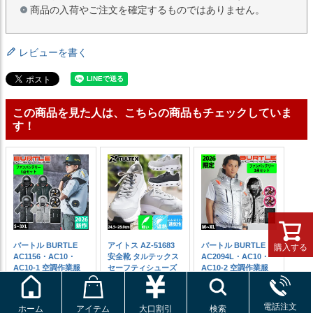
商品の入荷やご注文を確定するものではありません。
レビューを書く
この商品を見た人は、こちらの商品もチェックしていま
す！
バートル BURTLE
アイトス AZ-51683
バートル BURTLE
購入する
AC1156・AC10・
安全靴 タルテックス
AC2094L・AC10・
AC10-1 空調作業服
セーフティシューズ
AC10-2 空調作業服
作業着 エアークラフ
5,390円
(税込)
作業着 エアークラフ
ト ACタクティカル半
ト ACベスト・ファン
袖ブルゾン(ユニセッ
バッテリー3点セット
電話注文
ホーム
アイテム
大口割引
検索
クス)・ファンバッテ
(2026年限定モデル新