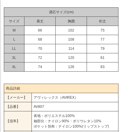
適応サイズ(cm)
サイズ
着丈
胸囲
裄丈
M
66
102
75
L
68
108
77
LL
70
114
79
3L
72
120
81
4L
74
126
83
商品詳細
【メーカー】
アヴィレックス（AVIREX）
【品番】
AV807
表地：ポリエステル100%
【混率】
袖部分：ナイロン90%・ポリウレタン10%
ポケット別布：ナイロン100%(リップストップ)