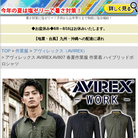
暑さ対策に塩ゼリー！子供からお年寄りまで気軽に塩分補給！
◆お盆休み◆8/8～8/16はお休みいたします。
【地震・台風】九州・沖縄への配達に遅れ
TOP
作業服
アヴィレックス（AVIREX）
アヴィレックス AVIREX AV807 春夏作業服 作業着 ハイブリッドポ
ロシャツ