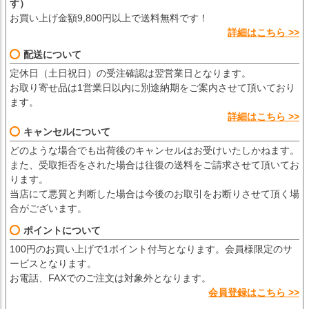
す）
お買い上げ金額9,800円以上で送料無料です！
詳細はこちら >>
配送について
定休日（土日祝日）の受注確認は翌営業日となります。
お取り寄せ品は1営業日以内に別途納期をご案内させて頂いており
ます。
詳細はこちら >>
キャンセルについて
どのような場合でも出荷後のキャンセルはお受けいたしかねます。
また、受取拒否をされた場合は往復の送料をご請求させて頂いてお
ります。
当店にて悪質と判断した場合は今後のお取引をお断りさせて頂く場
合がございます。
ポイントについて
100円のお買い上げで1ポイント付与となります。会員様限定のサ
ービスとなります。
お電話、FAXでのご注文は対象外となります。
会員登録はこちら >>