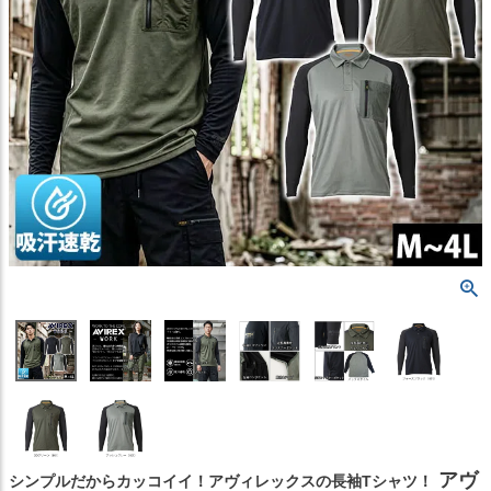
アヴ
シンプルだからカッコイイ！アヴィレックスの長袖Tシャツ！