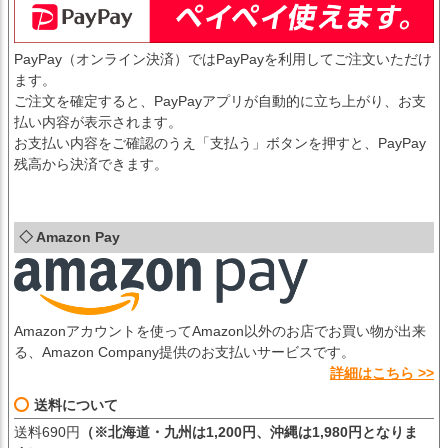
PayPay（オンライン決済）ではPayPayを利用してご注文いただけ
ます。
ご注文を確定すると、PayPayアプリが自動的に立ち上がり、お支
払い内容が表示されます。
お支払い内容をご確認のうえ「支払う」ボタンを押すと、PayPay
残高から決済できます。
◇ Amazon Pay
Amazonアカウントを使ってAmazon以外のお店でお買い物が出来
る、Amazon Company提供のお支払いサービスです。
詳細はこちら >>
送料について
送料690円
（※北海道・九州は1,200円、沖縄は1,980円となりま