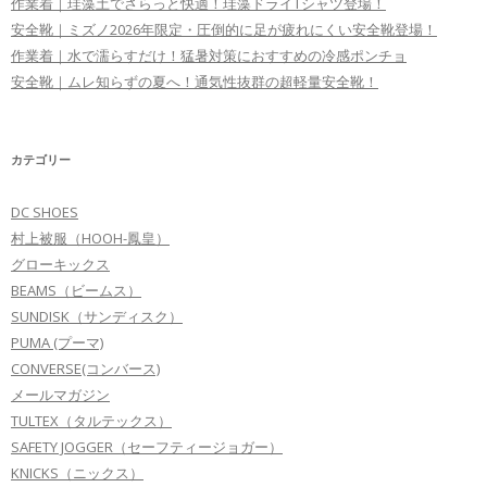
作業着｜珪藻土でさらっと快適！珪藻ドライTシャツ登場！
安全靴｜ミズノ2026年限定・圧倒的に足が疲れにくい安全靴登場！
作業着｜水で濡らすだけ！猛暑対策におすすめの冷感ポンチョ
安全靴｜ムレ知らずの夏へ！通気性抜群の超軽量安全靴！
カテゴリー
DC SHOES
村上被服（HOOH-鳳皇）
グローキックス
BEAMS（ビームス）
SUNDISK（サンディスク）
PUMA (プーマ)
CONVERSE(コンバース)
メールマガジン
TULTEX（タルテックス）
SAFETY JOGGER（セーフティージョガー）
KNICKS（ニックス）