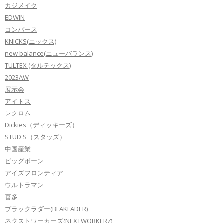
カジメイク
EDWIN
コンバース
KNICKS(ニックス)
new balance(ニューバランス)
TULTEX (タルテックス)
2023AW
展示会
アイトス
レクロム
Dickies（ディッキーズ）
STUD'S（スタッズ）
中国産業
ビッグボーン
アイズフロンティア
ウルトラマン
喜多
ブラックラダー(BLAKLADER)
ネクストワーカーズ(NEXTWORKERZ)