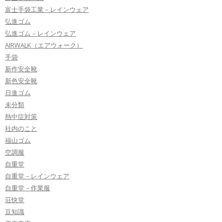
富士手袋工業－レインウェア
弘進ゴム
弘進ゴム－レインウェア
AIRWALK（エアウォーク）
手袋
新作安全靴
新色安全靴
日進ゴム
未分類
熱中症対策
社内のこと
福山ゴム
空調服
自重堂
自重堂－レインウェア
自重堂－作業服
荘快堂
豆知識