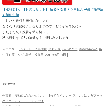
【送料無料】【お試しセット】 猛暑de塩飴２５０粒入×4袋 / 熱中症
対策熱中飴
これだと送料も無料になります
なくなり次第終了となりますので、どうぞお早めに～♪
まだまだ続く残暑を乗り切って
秋の行楽を（秋の味覚を？）楽しみましょう
カテゴリー:
イベント・特集情報
,
お知らせ
,
商品のこと
,
季節対策商品
,
熱
中症対策
| タグ:
塩飴
| 投稿日:
2011年8月26日
|
最近の投稿
作業着｜左袖ロゴがかっこいい！1枚でもインナーでもサマになるプーマ
のハニカムメッシュTシャツ！