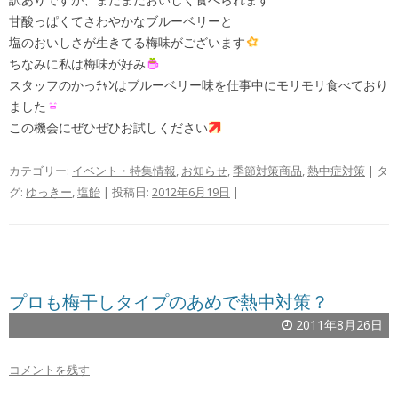
甘酸っぱくてさわやかなブルーベリーと
塩のおいしさが生きてる梅味がございます
ちなみに私は梅味が好み
スタッフのかっﾁｬﾝはブルーベリー味を仕事中にモリモリ食べており
ました
この機会にぜひぜひお試しください
カテゴリー:
イベント・特集情報
,
お知らせ
,
季節対策商品
,
熱中症対策
| タ
グ:
ゆっきー
,
塩飴
| 投稿日:
2012年6月19日
|
プロも梅干しタイプのあめで熱中対策？
2011年8月26日
コメントを残す