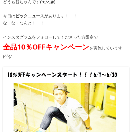
どうも智ちゃんです(´◉◞౪◟◉)
今日は
ビックニュース
があります！！！
な・な・なんと！！！
インスタグラムをフォローしてくださった方限定で
全品10％OFFキャンペーン
を実施しています
(^^)/