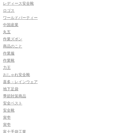
レディース安全靴
ロゴス
ワールドパーティー
中国産業
丸五
作業ズボン
商品のこと
作業服
作業靴
力王
おしゃれ安全靴
喜多－レインウェア
地下足袋
季節対策商品
安全ベスト
安全靴
寅壱
寅壱
富士手袋工業