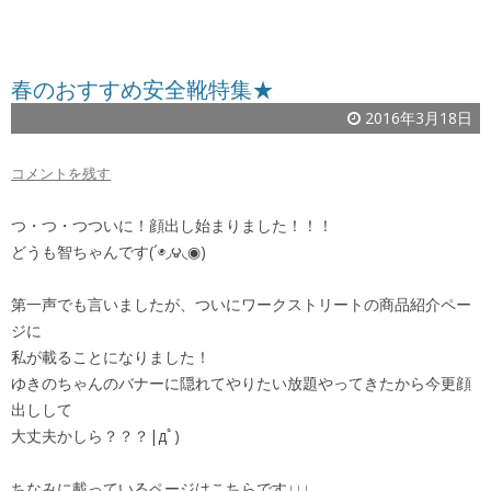
春のおすすめ安全靴特集★
2016年3月18日
コメントを残す
つ・つ・つついに！顔出し始まりました！！！
どうも智ちゃんです(´◉◞౪◟◉)
第一声でも言いましたが、ついにワークストリートの商品紹介ペー
ジに
私が載ることになりました！
ゆきのちゃんのバナーに隠れてやりたい放題やってきたから今更顔
出しして
大丈夫かしら？？？|дﾟ)
ちなみに載っているページはこちらです↓↓↓