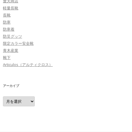
豊天商店
軽量長靴
長靴
防寒
防寒着
防災グッツ
限定カラー安全靴
青木産業
靴下
Articulos（アルティクロス）
アーカイブ
ア
ー
カ
イ
ブ