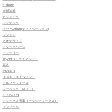
bigborn
大川被服
カジメイク
マジテック
Dinnovation(ディノベーション)
シンメン
ネオテライズ
アタックベース
チャーリー
TryAnt（トライアント）
喜多
MIZUNO
EDWIN（エドウイン）
アルファフォース
ジーベック（XEBEC）
Z-DRAGON
アシックス商事（テクシーワークス）
インソール