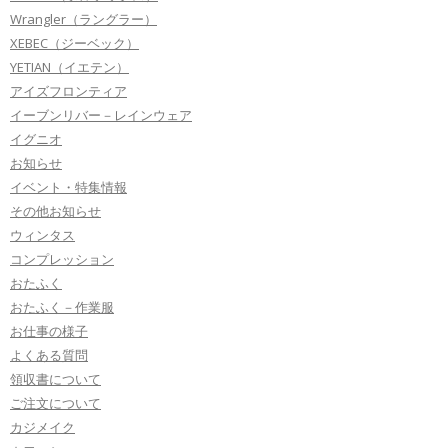
Wrangler（ラングラー）
XEBEC（ジーベック）
YETIAN（イエテン）
アイズフロンティア
イーブンリバー－レインウェア
イグニオ
お知らせ
イベント・特集情報
その他お知らせ
ウィンタス
コンプレッション
おたふく
おたふく－作業服
お仕事の様子
よくある質問
領収書について
ご注文について
カジメイク