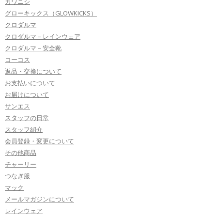
カワニシ
グローキックス（GLOWKICKS）
クロダルマ
クロダルマ－レインウェア
クロダルマ－安全靴
コーコス
返品・交換について
お支払いについて
お届けについて
サンエス
スタッフの日常
スタッフ紹介
会員登録・変更について
その他商品
チャーリー
つなぎ服
マック
メールマガジンについて
レインウェア