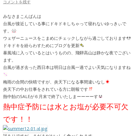
コメントを残す
みなさまこんばんは
台風が接近している事にドキドキしちゃって寝れないゆっきぃで
す。
ウェザーニュースをこまめにチェックしながら過ごしております
ドキドキを紛らわすためにブログを更新
暴風域に入っているとはいうものの、飛騨高山は静かな夜でござい
ます。
台風が過ぎ去った西日本は明日は台風一過でよい天気になりますね
梅雨の合間の快晴ですが、炎天下になる事間違いなし
炎天下の中お仕事をされている方に朗報です
熱中飴のSALEが６月末で終了いたしまーーーーす
熱中症予防には水とお塩が必要不可欠
です！！
訳ありですが、まだまだおいしく食べられます