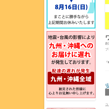
創
ブ
「
コ