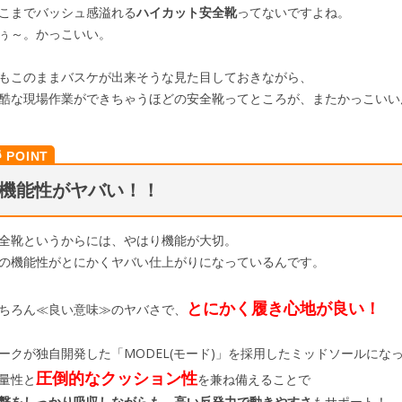
こまでバッシュ感溢れる
ハイカット安全靴
ってないですよね。
ぅ～。かっこいい。
もこのままバスケが出来そうな見た目しておきながら、
酷な現場作業ができちゃうほどの安全靴ってところが、またかっこいい
機能性がヤバい！！
全靴というからには、やはり機能が大切。
の機能性がとにかくヤバい仕上がりになっているんです。
とにかく履き心地が良い！
ちろん≪良い意味≫のヤバさで、
ークが独自開発した「MODEL(モード)」を採用したミッドソールにな
圧倒的なクッション性
量性と
を兼ね備えることで
撃をしっかり吸収しながらも、高い反発力で動きやすさ
もサポート！