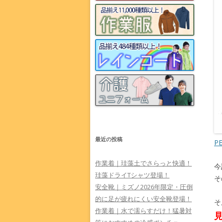
最近の投稿
P
作業着｜珪藻土でさらっと快適！
今
珪藻ドライTシャツ登場！
そ
安全靴｜ミズノ2026年限定・圧倒
的に足が疲れにくい安全靴登場！
そ
作業着｜水で濡らすだけ！猛暑対