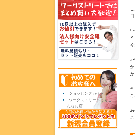
こ
日
い
ミ
今
3
か
か
そ
ショッピングガイド
こ
ワークストリートってこ
んなお店
あ
こ