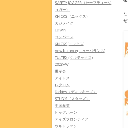
SAFETY JOGGER（セーフティージ
ョガー）
な
KNICKS（ニックス）
ぜ
カジメイク
EDWIN
コンバース
KNICKS(ニックス)
new balance(ニューバランス)
TULTEX (タルテックス)
2023AW
展示会
アイトス
レクロム
Dickies（ディッキーズ）
STUD'S（スタッズ）
中国産業
ビッグボーン
アイズフロンティア
ウルトラマン