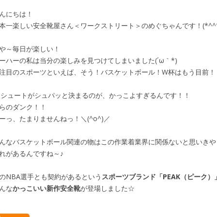
んにちは！
本一楽しい安全靴屋さん＜ワークストリート＞のめぐちゃんです！(*^^*
や～毎日が楽しい！
ーハーの私は当分の楽しみを見つけてしまいました(´ω｀*)
注目のスポーツといえば、そう！バスケットボール！W杯はもう目前！
Pシュートがシュパッと決まるのが、かっこよすぎるんです！！
らのダンク！！
ーっ、たまりませんねっ！＼(^o^)／
んなバスケットボール関連の物はこの作業着業界に関係ないと思いきや
れがあるんですね～♪
のNBA選手とも契約があるという
スポーツブランド「PEAK（ピーク）
んな
かっこいい新作安全靴
が登場しました☆