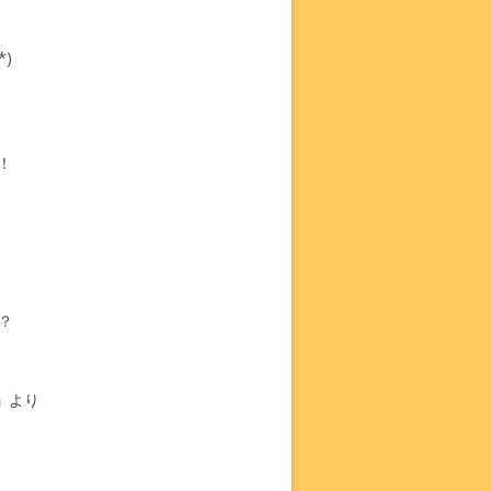
)
！
？
」
より