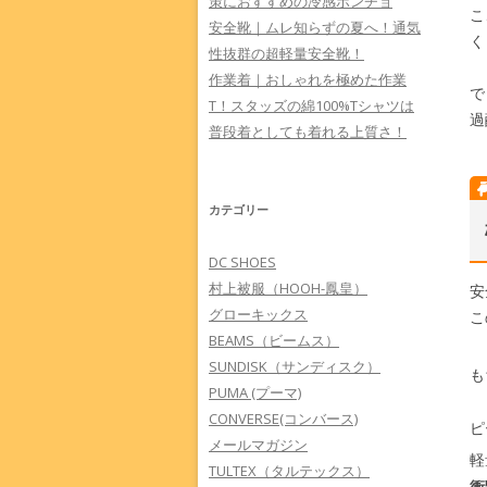
策におすすめの冷感ポンチョ
こ
安全靴｜ムレ知らずの夏へ！通気
く
性抜群の超軽量安全靴！
作業着｜おしゃれを極めた作業
で
T！スタッズの綿100%Tシャツは
過
普段着としても着れる上質さ！
カテゴリー
DC SHOES
村上被服（HOOH-鳳皇）
安
グローキックス
こ
BEAMS（ビームス）
SUNDISK（サンディスク）
も
PUMA (プーマ)
CONVERSE(コンバース)
ピ
メールマガジン
軽
TULTEX（タルテックス）
衝