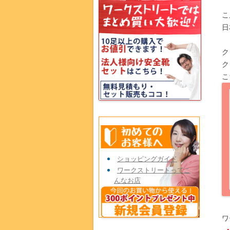
こ
日
ク
ク
こ
ショッピングガイド
ワークストリートってこ
んなお店
ワ