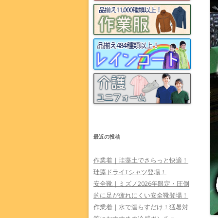
最近の投稿
作業着｜珪藻土でさらっと快適！
珪藻ドライTシャツ登場！
安全靴｜ミズノ2026年限定・圧倒
的に足が疲れにくい安全靴登場！
作業着｜水で濡らすだけ！猛暑対