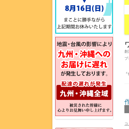
創
ブ
「
コ