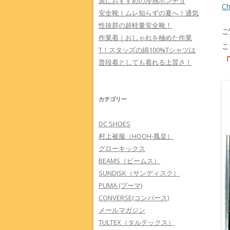
策におすすめの冷感ポンチョ
C
安全靴｜ムレ知らずの夏へ！通気
性抜群の超軽量安全靴！
ご
作業着｜おしゃれを極めた作業
こ
T！スタッズの綿100%Tシャツは
普段着としても着れる上質さ！
カテゴリー
DC SHOES
村上被服（HOOH-鳳皇）
グローキックス
BEAMS（ビームス）
SUNDISK（サンディスク）
PUMA (プーマ)
CONVERSE(コンバース)
メールマガジン
TULTEX（タルテックス）