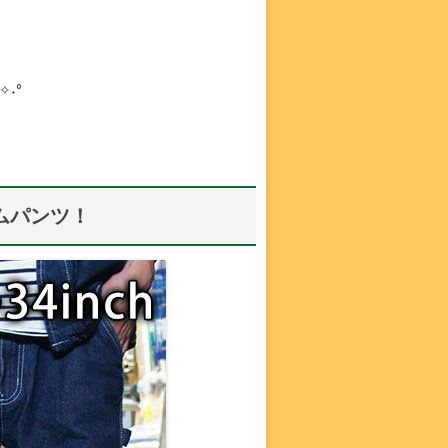
˖°
ムパンツ！