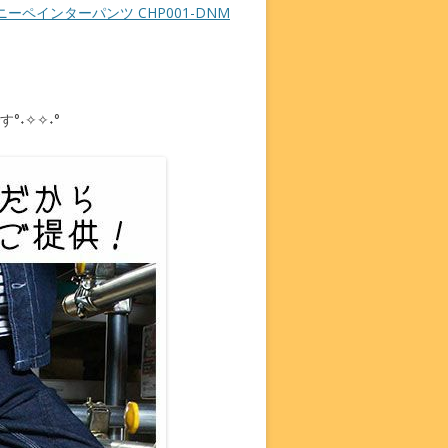
ルニーペインターパンツ CHP001-DNM
す°˖✧✧˖°