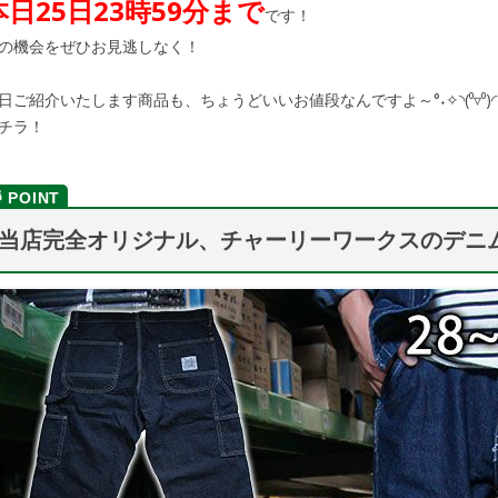
本日25日23時59分まで
です！
の機会をぜひお見逃しなく！
日ご紹介いたします商品も、ちょうどいいお値段なんですよ～°˖✧◝(⁰▿⁰)◜✧
チラ！
当店完全オリジナル、チャーリーワークスのデニ