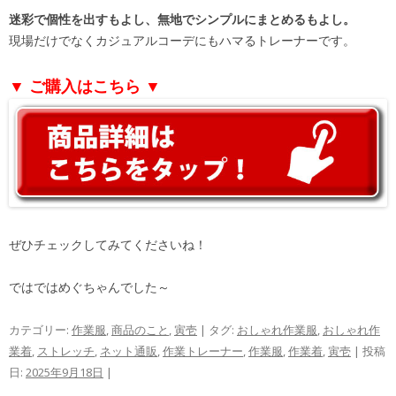
迷彩で個性を出すもよし、無地でシンプルにまとめるもよし。
現場だけでなくカジュアルコーデにもハマるトレーナーです。
▼ ご購入はこちら ▼
ぜひチェックしてみてくださいね！
ではではめぐちゃんでした～
カテゴリー:
作業服
,
商品のこと
,
寅壱
| タグ:
おしゃれ作業服
,
おしゃれ作
業着
,
ストレッチ
,
ネット通販
,
作業トレーナー
,
作業服
,
作業着
,
寅壱
| 投稿
日:
2025年9月18日
|