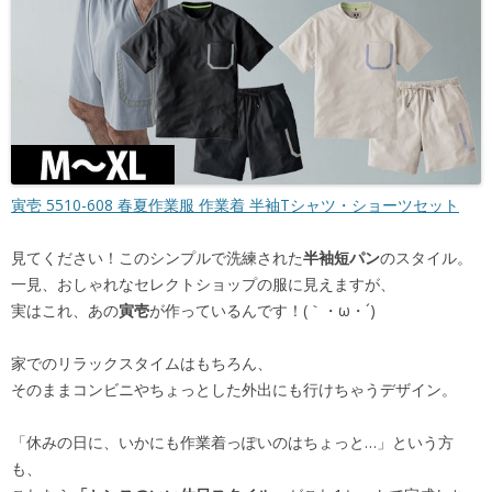
寅壱 5510-608 春夏作業服 作業着 半袖Tシャツ・ショーツセット
見てください！このシンプルで洗練された
半袖短パン
のスタイル。
一見、おしゃれなセレクトショップの服に見えますが、
実はこれ、あの
寅壱
が作っているんです！(｀・ω・´)
家でのリラックスタイムはもちろん、
そのままコンビニやちょっとした外出にも行けちゃうデザイン。
「休みの日に、いかにも作業着っぽいのはちょっと…」という方
も、