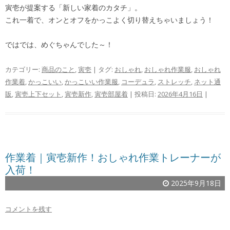
寅壱が提案する「新しい家着のカタチ」。
これ一着で、オンとオフをかっこよく切り替えちゃいましょう！
ではでは、めぐちゃんでした～！
カテゴリー:
商品のこと
,
寅壱
| タグ:
おしゃれ
,
おしゃれ作業服
,
おしゃれ
作業着
,
かっこいい
,
かっこいい作業服
,
コーデュラ
,
ストレッチ
,
ネット通
販
,
寅壱上下セット
,
寅壱新作
,
寅壱部屋着
| 投稿日:
2026年4月16日
|
作業着｜寅壱新作！おしゃれ作業トレーナーが
入荷！
2025年9月18日
コメントを残す