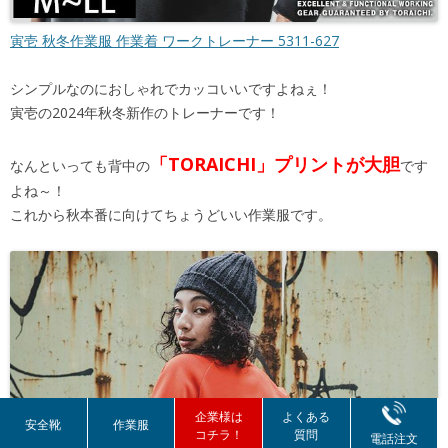
寅壱 秋冬作業服 作業着 ワークトレーナー 5311-627
シンプルなのにおしゃれでカッコいいですよねぇ！
寅壱の2024年秋冬新作のトレーナーです！
「TORAICHI」プリントが大胆
なんといっても背中の
です
よね～！
これから秋本番に向けてちょうどいい作業服です。
企業様は
よくある
安全靴
作業服
コチラ！
質問
電話注文