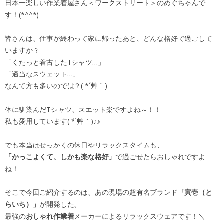
日本一楽しい作業着屋さん＜ワークストリート＞のめぐちゃんで
す！(*^^*)
皆さんは、仕事が終わって家に帰ったあと、どんな格好で過ごして
いますか？
「くたっと着古したTシャツ…」
「適当なスウェット…」
なんて方も多いのでは？( *´艸｀)
体に馴染んだTシャツ、スエット楽ですよね～！！
私も愛用しています( *´艸｀)♪♪
でも本当はせっかくの休日やリラックスタイムも、
「かっこよくて、しかも楽な格好」
で過ごせたらおしゃれですよ
ね！
そこで今回ご紹介するのは、あの現場の超有名ブランド
「寅壱（と
らいち）」
が開発した、
最強の
おしゃれ作業着
メーカーによるリラックスウェアです！＼