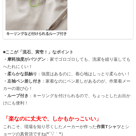
■ここが「流石、寅壱！」なポイント
・摩耗強度がバツグン
：家でゴロゴロしても、洗濯を繰り返しても
へたれにくい！
・柔らかな肌触り
：強度はあるのに、着心地はしっとり柔らかい！
・左袖ペン差し付き
：家着なのにペン差しがあるのが、作業着メー
カーの遊び心！
・ループ付き
：キーリングを付けられるので、ちょっとしたお出か
けにも便利！
「楽なのに丈夫で、しかもかっこいい」
これこそ、現場を知り尽くしたメーカーが作った
作業Tシャツ
とシ
ョーツの真骨頂ですね(*´▽｀*)