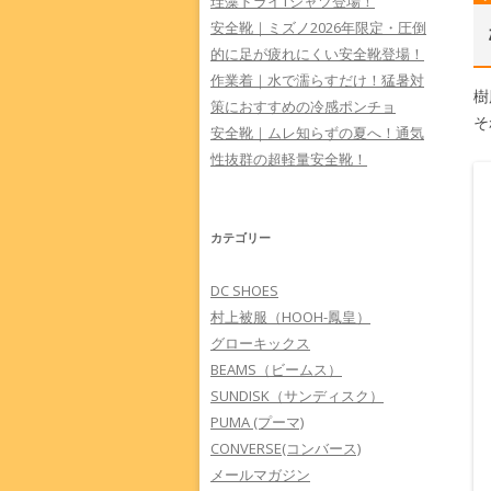
珪藻ドライTシャツ登場！
安全靴｜ミズノ2026年限定・圧倒
的に足が疲れにくい安全靴登場！
作業着｜水で濡らすだけ！猛暑対
樹
策におすすめの冷感ポンチョ
そ
安全靴｜ムレ知らずの夏へ！通気
性抜群の超軽量安全靴！
カテゴリー
DC SHOES
村上被服（HOOH-鳳皇）
グローキックス
BEAMS（ビームス）
SUNDISK（サンディスク）
PUMA (プーマ)
CONVERSE(コンバース)
メールマガジン