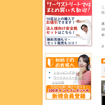
こ
日
遅
2
本
さ
ショッピングガイド
ワークストリートってこ
んなお店