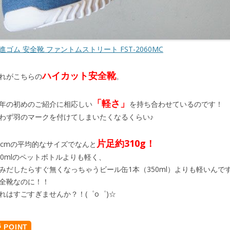
進ゴム 安全靴 ファントムストリート FST-2060MC
ハイカット安全靴
れがこちらの
。
「軽さ」
年の初めのご紹介に相応しい
を持ち合わせているのです！
わず羽のマークを付けてしまいたくなるくらい♪
片足約310g！
6cmの平均的なサイズでなんと
00mlのペットボトルよりも軽く、
みだしたらすぐ無くなっちゃうビール缶1本（350ml）よりも軽いんで
全靴なのに！！
れはすごすぎませんか？！(゜o゜)☆