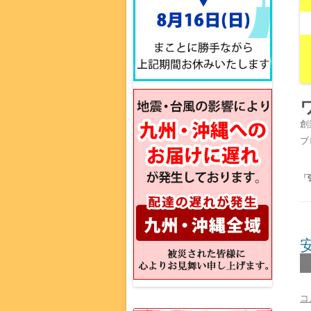
創
ブ
「
コ