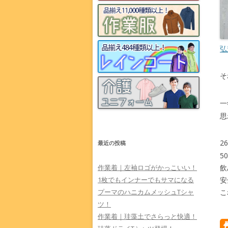
弘
そ
一
思
2
最近の投稿
5
作業着｜左袖ロゴがかっこいい！
飲
1枚でもインナーでもサマになる
安
プーマのハニカムメッシュTシャ
こ
ツ！
作業着｜珪藻土でさらっと快適！