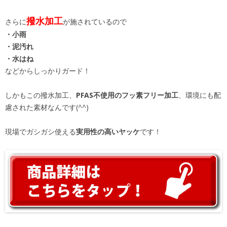
撥水加工
さらに
が施されているので
・小雨
・泥汚れ
・水はね
などからしっかりガード！
しかもこの撥水加工、
PFAS不使用のフッ素フリー加工
、環境にも配
慮された素材なんです(^^)
現場でガシガシ使える
実用性の高いヤッケ
です！