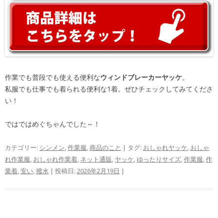
作業でも普段でも使える便利な
ウィンドブレーカーヤッケ
。
私服でも仕事でも着られる便利な1着。ぜひチェックしてみてくださ
い！
ではではめぐちゃんでした～！
カテゴリー:
シンメン
,
作業服
,
商品のこと
| タグ:
おしゃれヤッケ
,
おしゃ
れ作業服
,
おしゃれ作業着
,
ネット通販
,
ヤッケ
,
ゆったりサイズ
,
作業服
,
作
業着
,
安い
,
撥水
| 投稿日:
2026年2月19日
|