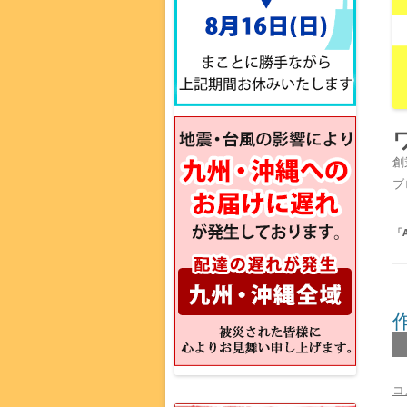
創
ブ
「
コ