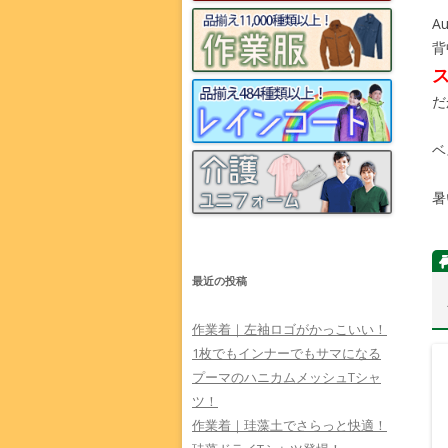
A
背
だ
ベ
暑
最近の投稿
作業着｜左袖ロゴがかっこいい！
1枚でもインナーでもサマになる
プーマのハニカムメッシュTシャ
ツ！
作業着｜珪藻土でさらっと快適！