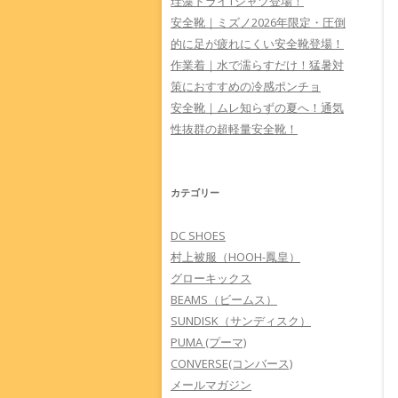
珪藻ドライTシャツ登場！
安全靴｜ミズノ2026年限定・圧倒
的に足が疲れにくい安全靴登場！
作業着｜水で濡らすだけ！猛暑対
策におすすめの冷感ポンチョ
安全靴｜ムレ知らずの夏へ！通気
性抜群の超軽量安全靴！
カテゴリー
DC SHOES
村上被服（HOOH-鳳皇）
グローキックス
BEAMS（ビームス）
SUNDISK（サンディスク）
PUMA (プーマ)
CONVERSE(コンバース)
メールマガジン