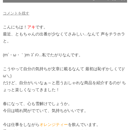
コメントを残す
こんにちは！
アキ
です。
最近、ともちゃんの出番が少なくてさみしい…なんて 声をチラホラ
と。
(m´・ω・｀)m ｺﾞﾒﾝ…私でたがりなんです。
こうやって自分の気持ちが文章に載るなんて 最初は恥ずかしくて(/
ω＼)
だけど、自分がいいなぁ～と思うおしゃれな商品を紹介するのが ち
ょっと楽しくなってきました！
春になって、心も雪解けでしょうか。
今日は晴れ間がでていて、気持ちがいいです。
今は仕事をしながら
オレンジティー
を飲んでいます。