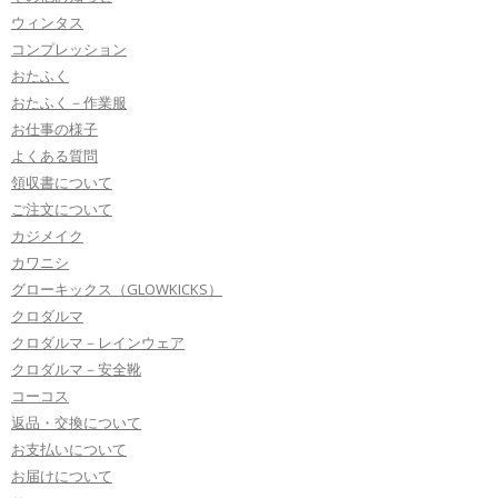
ウィンタス
コンプレッション
おたふく
おたふく－作業服
お仕事の様子
よくある質問
領収書について
ご注文について
カジメイク
カワニシ
グローキックス（GLOWKICKS）
クロダルマ
クロダルマ－レインウェア
クロダルマ－安全靴
コーコス
返品・交換について
お支払いについて
お届けについて