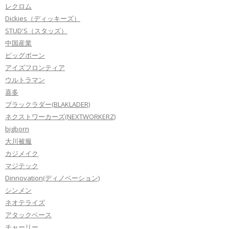
レクロム
Dickies（ディッキーズ）
STUD'S（スタッズ）
中国産業
ビッグボーン
アイズフロンティア
ウルトラマン
喜多
ブラックラダー(BLAKLADER)
ネクストワーカーズ(NEXTWORKERZ)
bigborn
大川被服
カジメイク
マジテック
Dinnovation(ディノベーション)
シンメン
ネオテライズ
アタックベース
チャーリー