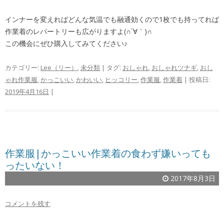
インナーを変えればどんな気温でも融通効くので1枚でも持ってれば
作業着のレパートリーも広がりますよ(∩´∀｀)∩
この機会にぜひ購入してみてください♪
カテゴリー:
Lee（リー）
,
未分類
| タグ:
おしゃれ
,
おしゃれツナギ
,
おし
ゃれ作業服
,
かっこいい
,
かわいい
,
ヒッコリー
,
作業服
,
作業着
| 投稿日:
2019年4月16日
|
作業服|かっこいい作業着の食わず嫌いっても
ったいない！
2017年8月3日
コメントを残す