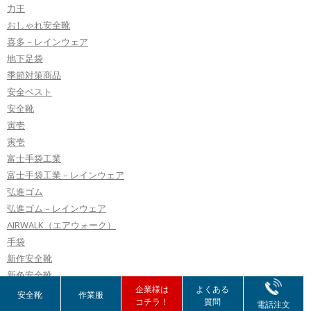
力王
おしゃれ安全靴
喜多－レインウェア
地下足袋
季節対策商品
安全ベスト
安全靴
寅壱
寅壱
富士手袋工業
富士手袋工業－レインウェア
弘進ゴム
弘進ゴム－レインウェア
AIRWALK（エアウォーク）
手袋
新作安全靴
新色安全靴
企業様は
よくある
日進ゴム
安全靴
作業服
コチラ！
質問
電話注文
未分類