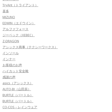
TryAnt（トライアント）
喜多
MIZUNO
EDWIN（エドウイン）
アルファフォース
ジーベック（XEBEC）
Z-DRAGON
アシックス商事（テクシーワークス）
インソール
インナー
お客様のお声
ハイカット安全靴
感謝の声
asics（アシックス）
AUTO-BI（山田辰）
BURTLE（バートル）
BURTLE（バートル）
CO-COS－レインウェア