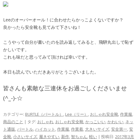
Leeのオーバーオール！に合わせたらかっこよくないですか？
良かったら安全靴も見てみて下さいね！
こうやって自分が書いたのを読み返してみると、飛騨丸出しで恥ず
かしいです。
これも味だと思ってみて頂ければ幸いです。
本日も読んでいただきありがとうございました。
皆さんも素敵な三連休をお過ごしくださいませ
(^_-)-☆
カテゴリー:
BURTLE（バートル）
,
Lee（リー）
,
おしゃれ安全靴
,
作業服
,
商品のこと
| タグ:
おしゃれ
,
おしゃれ安全靴
,
かっこいい
,
かわいい
,
ネッ
ト通販
,
バートル
,
ハイカット
,
作業服
,
作業着
,
大きいサイズ
,
安全第一
,
安
全靴
,
小さいサイズ
,
履きやすい
,
新作
,
智ちゃん
,
軽い
| 投稿日:
2017年3月