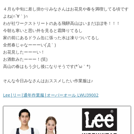
４月も中旬に差し掛かりみなさんはお花見や春を満喫してる頃です
よね(∩´∀｀)∩
わが社ワークストリートのある飛騨高山はいまだほぼ冬！！！
今朝も寒いと思い外を見ると霜降りてるし
家の前にあるドラム缶に張った水は凍りついてるし
全然春じゃなーーーい(´Д｀)
お花見したーーーい！
お酒飲みたーーー！(笑)
高山の春はもう少し後になりそうです(*´ω｀*)
そんな今日みなさんはおススメしたい作業服は♪
Lee|リー|通年作業服|オーバーオール LWU39002