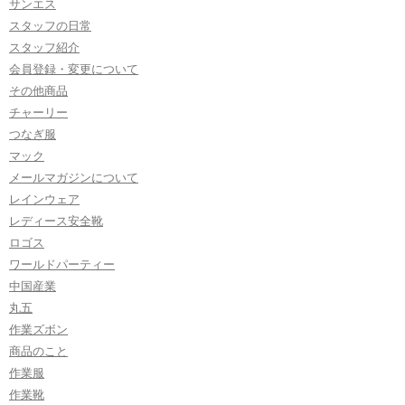
サンエス
スタッフの日常
スタッフ紹介
会員登録・変更について
その他商品
チャーリー
つなぎ服
マック
メールマガジンについて
レインウェア
レディース安全靴
ロゴス
ワールドパーティー
中国産業
丸五
作業ズボン
商品のこと
作業服
作業靴