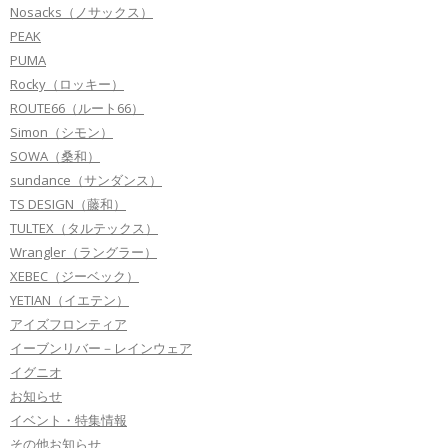
Nosacks（ノサックス）
PEAK
PUMA
Rocky（ロッキー）
ROUTE66（ルート66）
Simon（シモン）
SOWA（桑和）
sundance（サンダンス）
TS DESIGN（藤和）
TULTEX（タルテックス）
Wrangler（ラングラー）
XEBEC（ジーベック）
YETIAN（イエテン）
アイズフロンティア
イーブンリバー－レインウェア
イグニオ
お知らせ
イベント・特集情報
その他お知らせ