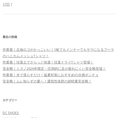
17日
|
最近の投稿
作業着｜左袖ロゴがかっこいい！1枚でもインナーでもサマになるプーマ
のハニカムメッシュTシャツ！
作業着｜珪藻土でさらっと快適！珪藻ドライTシャツ登場！
安全靴｜ミズノ2026年限定・圧倒的に足が疲れにくい安全靴登場！
作業着｜水で濡らすだけ！猛暑対策におすすめの冷感ポンチョ
安全靴｜ムレ知らずの夏へ！通気性抜群の超軽量安全靴！
カテゴリー
DC SHOES