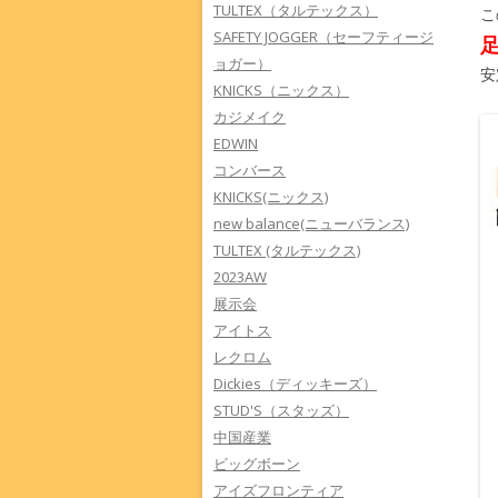
TULTEX（タルテックス）
こ
SAFETY JOGGER（セーフティージ
ョガー）
安
KNICKS（ニックス）
カジメイク
EDWIN
コンバース
KNICKS(ニックス)
new balance(ニューバランス)
TULTEX (タルテックス)
2023AW
展示会
アイトス
レクロム
Dickies（ディッキーズ）
STUD'S（スタッズ）
中国産業
ビッグボーン
アイズフロンティア