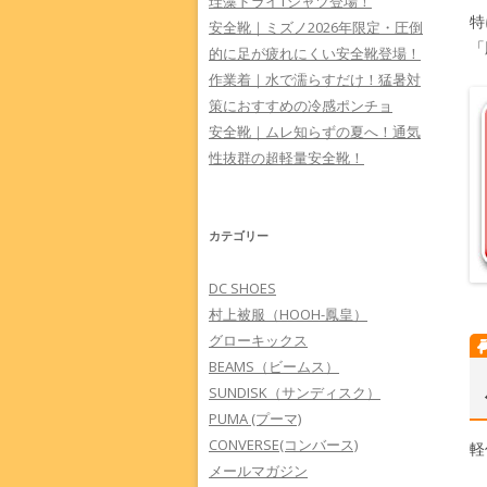
珪藻ドライTシャツ登場！
特
安全靴｜ミズノ2026年限定・圧倒
「
的に足が疲れにくい安全靴登場！
作業着｜水で濡らすだけ！猛暑対
策におすすめの冷感ポンチョ
安全靴｜ムレ知らずの夏へ！通気
性抜群の超軽量安全靴！
カテゴリー
DC SHOES
村上被服（HOOH-鳳皇）
グローキックス
BEAMS（ビームス）
SUNDISK（サンディスク）
PUMA (プーマ)
CONVERSE(コンバース)
軽
メールマガジン