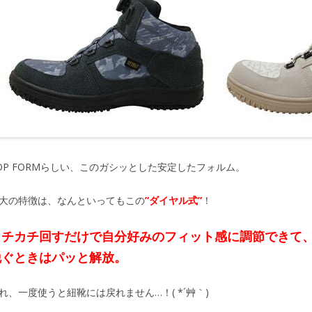
OP FORMらしい、このガシッとした安定したフォルム。
大の特徴は、なんといってもこの
”ダイヤル式”
！
カチカチ回すだけで自分好みのフィット感に調節できて
脱ぐときはパッと解放。
れ、一度使うと紐靴には戻れません…！( *´艸｀)