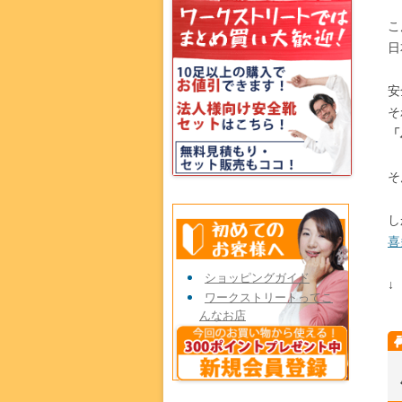
こ
日
安
そ
「
そ
し
喜
ショッピングガイド
↓
ワークストリートってこ
んなお店