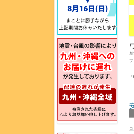
創
ブ
「
コ