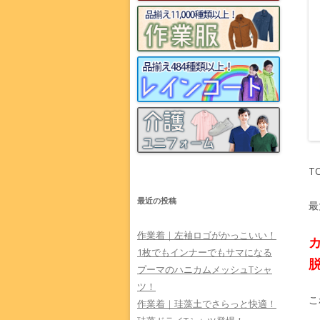
T
最近の投稿
最
作業着｜左袖ロゴがかっこいい！
1枚でもインナーでもサマになる
プーマのハニカムメッシュTシャ
ツ！
こ
作業着｜珪藻土でさらっと快適！