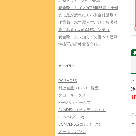
珪藻ドライTシャツ登場！
安全靴｜ミズノ2026年限定・圧倒
的に足が疲れにくい安全靴登場！
作業着｜水で濡らすだけ！猛暑対
策におすすめの冷感ポンチョ
安全靴｜ムレ知らずの夏へ！通気
性抜群の超軽量安全靴！
カテゴリー
DC SHOES
D
村上被服（HOOH-鳳皇）
冷
グローキックス
U
BEAMS（ビームス）
SUNDISK（サンディスク）
こ
PUMA (プーマ)
こ
CONVERSE(コンバース)
メールマガジン