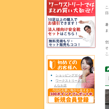
こ
日
暑
ま
空
そ
こ
ショッピングガイド
ワークストリートってこ
んなお店