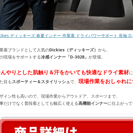
ickies ディッキーズ 春夏インナー 作業着 ドライパワーサポート 長袖 D-3
業着ブランドとして人気の
Dickies（ディッキーズ）
から、
の現場をサポートする
冷感インナー「D-3028」
が登場。
ひんやりとした肌触り＆汗をかいても快適なドライ素材
に
現場作業をおしゃれに
た目も
スポーティー＆スタイリッシュ
で、
ザイン性も高いので、現場作業からアウトドア、スポーツまで、
事だけでなく普段着としても幅広く使える
高機能インナー
に仕上がってい