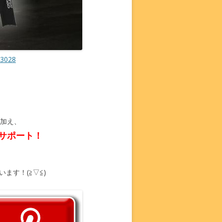
028
加え、
サポート！
ます！(≧▽≦)