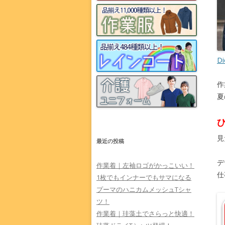
D
作
夏
見
最近の投稿
デ
作業着｜左袖ロゴがかっこいい！
仕
1枚でもインナーでもサマになる
プーマのハニカムメッシュTシャ
ツ！
作業着｜珪藻土でさらっと快適！