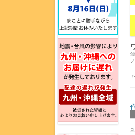
創
ブ
「
コ