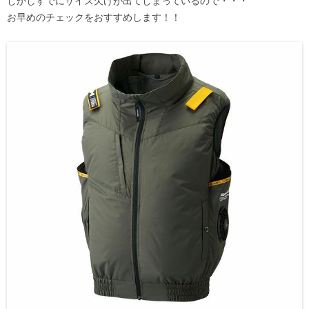
しかしすでにサイズ欠けが出てしまっているので・・・
お早めのチェックをおすすめします！！