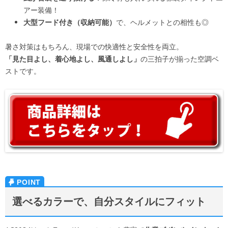
アー装備！
大型フード付き（収納可能）
で、ヘルメットとの相性も◎
暑さ対策はもちろん、現場での快適性と安全性を両立。
「見た目よし、着心地よし、風通しよし」
の三拍子が揃った空調ベ
ストです。
選べるカラーで、自分スタイルにフィット