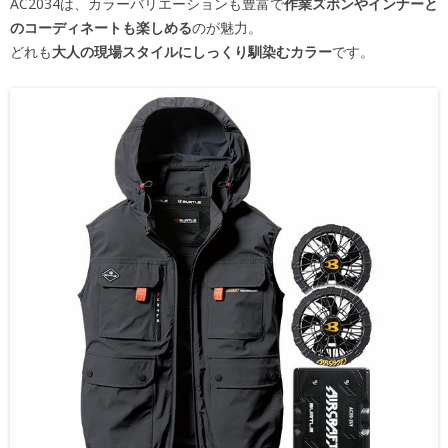
AC2034は、カラーバリエーションも豊富で
作業ズボンやインナーと
のコーディネートも楽しめる
のが魅力。
どれも
大人の現場スタイルにしっくり馴染むカラー
です。