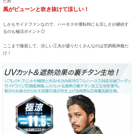
ため
風がビューンと吹き抜けて涼しい！
しかもサイドファンなので、ハーネスや運転時にも涼しさが継続す
るのも極涼ポイント◎
ここまで徹底して、涼しい工夫が盛りだくさんなのは空調風神服だ
け！