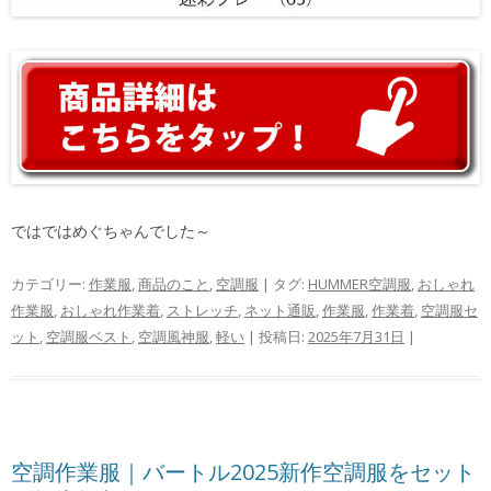
ではではめぐちゃんでした～
カテゴリー:
作業服
,
商品のこと
,
空調服
| タグ:
HUMMER空調服
,
おしゃれ
作業服
,
おしゃれ作業着
,
ストレッチ
,
ネット通販
,
作業服
,
作業着
,
空調服セ
ット
,
空調服ベスト
,
空調風神服
,
軽い
| 投稿日:
2025年7月31日
|
空調作業服｜バートル2025新作空調服をセット