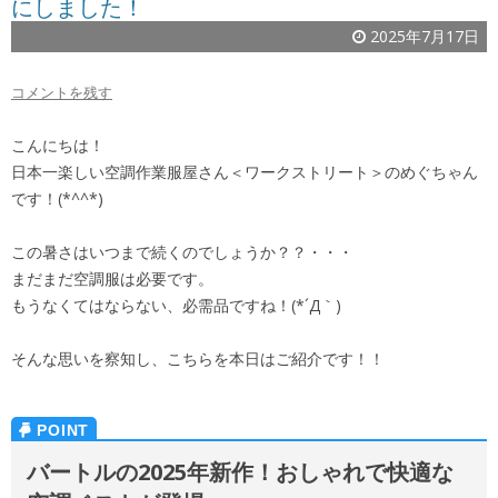
にしました！
2025年7月17日
コメントを残す
こんにちは！
日本一楽しい空調作業服屋さん＜ワークストリート＞のめぐちゃん
です！(*^^*)
この暑さはいつまで続くのでしょうか？？・・・
まだまだ空調服は必要です。
もうなくてはならない、必需品ですね！(*´Д｀)
そんな思いを察知し、こちらを本日はご紹介です！！
バートルの2025年新作！おしゃれで快適な