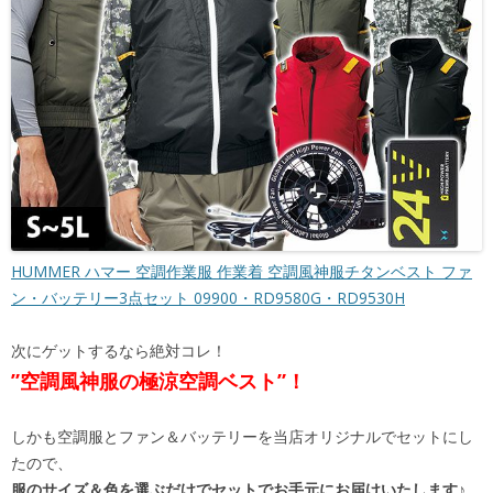
HUMMER ハマー 空調作業服 作業着 空調風神服チタンベスト ファ
ン・バッテリー3点セット 09900・RD9580G・RD9530H
次にゲットするなら絶対コレ！
”空調風神服の極涼空調ベスト”！
しかも空調服とファン＆バッテリーを当店オリジナルでセットにし
たので、
服のサイズ＆色を選ぶだけでセットでお手元にお届けいたします♪