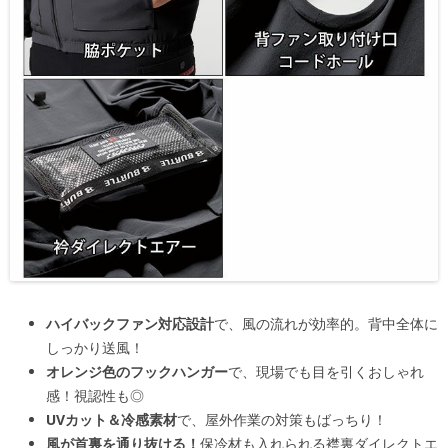
ハイバックファン対応設計
で、風の流れが効率的。背中全体に
しっかり送風！
オレンジ色のフックハンガー
で、現場でも目を引くおしゃれ
感！視認性も◎
UVカット＆冷感素材
で、屋外作業の対策もばっちり！
風が首裏を通り抜ける！
保冷材も入れられる襟裏ダイレクトエ