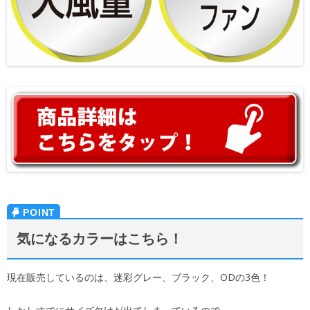
気になるカラーはこちら！
現在販売しているのは、迷彩グレー、ブラック、ODの3色！