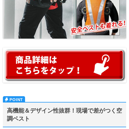
高機能＆デザイン性抜群！現場で差がつく空
調ベスト