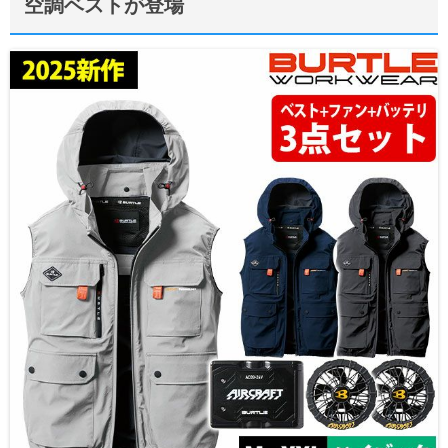
空調ベストが登場