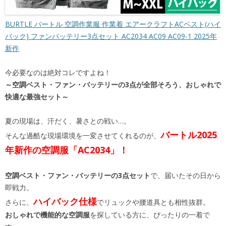
BURTLE バートル 空調作業服 作業着 エアークラフトACベスト(ハイ
バック) ファンバッテリー3点セット AC2034 AC09 AC09-1 2025年
新作
今必要なのは絶対コレですよね！
～空調ベスト・ファン・バッテリーの3点が全部そろう、おしゃれで
快適な最強セット～
夏の現場は、汗だく、暑さとの戦い…。
バートル2025
そんな過酷な現場環境を一変させてくれるのが、
年新作の空調服「AC2034」！
空調ベスト・ファン・バッテリーの3点セット
で、届いたその日から
即戦力。
ハイバック仕様
さらに、
でリュックや腰道具とも相性抜群。
おしゃれで機能的な空調服
を探している方に、ぴったりの一着で