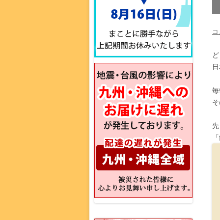
コ
ど
日
毎
そ
先
「