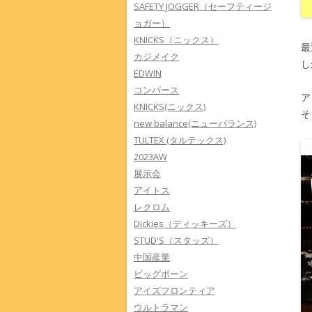
SAFETY JOGGER（セーフティージ
ョガー）
KNICKS（ニックス）
最
カジメイク
し
EDWIN
コンバース
ア
KNICKS(ニックス)
そ
new balance(ニューバランス)
TULTEX (タルテックス)
2023AW
展示会
アイトス
レクロム
Dickies（ディッキーズ）
STUD'S（スタッズ）
中国産業
ビッグボーン
アイズフロンティア
ウルトラマン