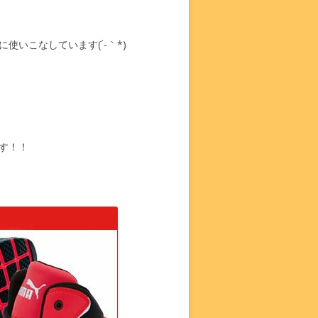
いこなしています(´-｀*)
す！！