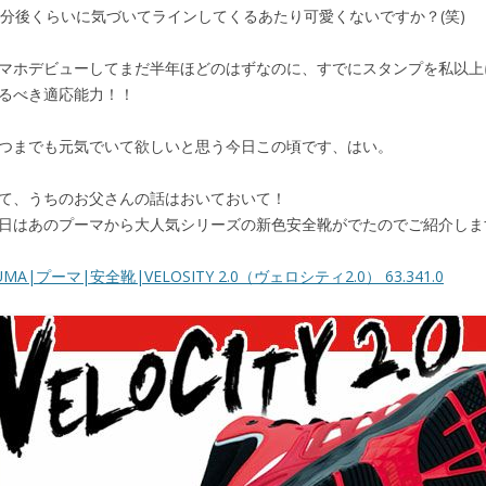
0分後くらいに気づいてラインしてくるあたり可愛くないですか？(笑)
マホデビューしてまだ半年ほどのはずなのに、すでにスタンプを私以上に使
るべき適応能力！！
つまでも元気でいて欲しいと思う今日この頃です、はい。
て、うちのお父さんの話はおいておいて！
日はあのプーマから大人気シリーズの新色安全靴がでたのでご紹介しま
UMA|プーマ|安全靴|VELOSITY 2.0（ヴェロシティ2.0） 63.341.0