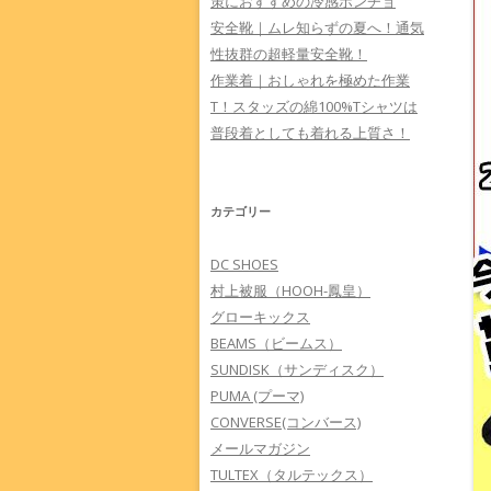
策におすすめの冷感ポンチョ
安全靴｜ムレ知らずの夏へ！通気
性抜群の超軽量安全靴！
作業着｜おしゃれを極めた作業
T！スタッズの綿100%Tシャツは
普段着としても着れる上質さ！
カテゴリー
DC SHOES
村上被服（HOOH-鳳皇）
グローキックス
BEAMS（ビームス）
SUNDISK（サンディスク）
PUMA (プーマ)
CONVERSE(コンバース)
メールマガジン
TULTEX（タルテックス）