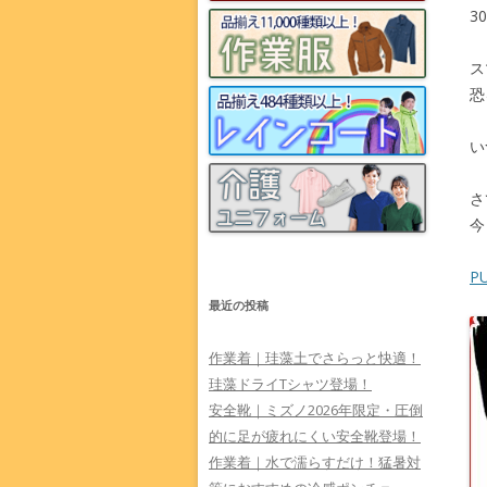
3
ス
恐
い
さ
今
P
最近の投稿
作業着｜珪藻土でさらっと快適！
珪藻ドライTシャツ登場！
安全靴｜ミズノ2026年限定・圧倒
的に足が疲れにくい安全靴登場！
作業着｜水で濡らすだけ！猛暑対