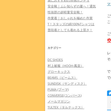
策におすすめの冷感ポンチョ
マ
安全靴｜ムレ知らずの夏へ！通気
性抜群の超軽量安全靴！
ご
作業着｜おしゃれを極めた作業
こ
T！スタッズの綿100%Tシャツは
普段着としても着れる上質さ！
ご
カテゴリー
レ
そ
DC SHOES
村上被服（HOOH-鳳皇）
で
グローキックス
で
BEAMS（ビームス）
SUNDISK（サンディスク）
PUMA (プーマ)
CONVERSE(コンバース)
メールマガジン
TULTEX（タルテックス）