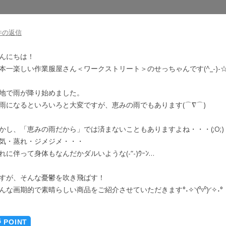
件の返信
んにちは！
本一楽しい作業服屋さん＜ワークストリート＞のせっちゃんです(^_-)-
地で雨が降り始めました。
雨になるといろいろと大変ですが、恵みの雨でもあります(⌒∇⌒)
かし、「恵みの雨だから」では済まないこともありますよね・・・(;O;)
気・蒸れ・ジメジメ・・・
れに伴って身体もなんだかダルいような(-“-)ｳｰﾝ…
すが、そんな憂鬱を吹き飛ばす！
んな画期的で素晴らしい商品をご紹介させていただきます°˖✧◝(⁰▿⁰)◜✧˖°