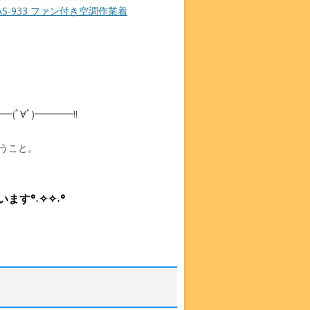
-933 ファン付き空調作業着
(ﾟ∀ﾟ)━━━━!!
うこと。
す°˖✧✧˖°