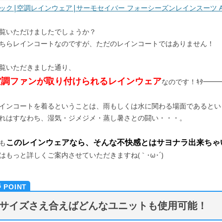
ック|空調レインウェア|サーモセイバー フォーシーズンレインスーツ AS
覧いただけましたでしょうか？
ちらレインコートなのですが、ただのレインコートではありません！
覧いただきました通り、
空調ファンが取り付けられるレインウェア
なのです！ｷﾀ━━━━
インコートを着るということは、雨もしくは水に関わる場面であるとい
れはすなわち、湿気・ジメジメ・蒸し暑さとの闘い・・・。
このレインウェアなら、そんな不快感とはサヨナラ出来ちゃいま
も
はもっと詳しくご案内させていただきますね(｀･ω･´)
サイズさえ合えばどんなユニットも使用可能！