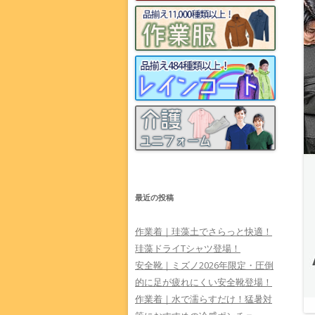
最近の投稿
作業着｜珪藻土でさらっと快適！
珪藻ドライTシャツ登場！
安全靴｜ミズノ2026年限定・圧倒
的に足が疲れにくい安全靴登場！
作業着｜水で濡らすだけ！猛暑対