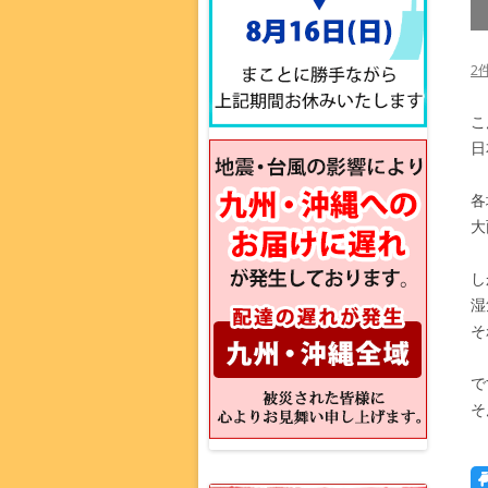
2
こ
日
各
大
し
湿
そ
で
そ