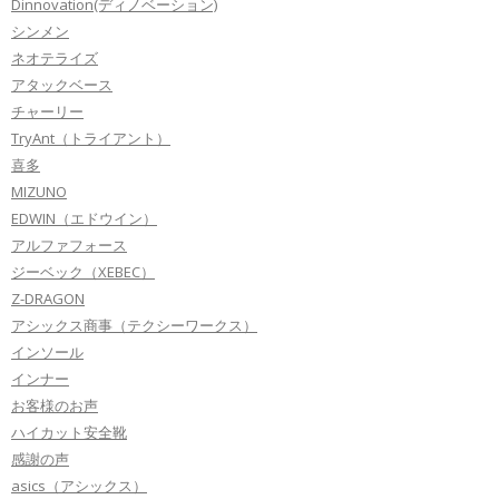
Dinnovation(ディノベーション)
シンメン
ネオテライズ
アタックベース
チャーリー
TryAnt（トライアント）
喜多
MIZUNO
EDWIN（エドウイン）
アルファフォース
ジーベック（XEBEC）
Z-DRAGON
アシックス商事（テクシーワークス）
インソール
インナー
お客様のお声
ハイカット安全靴
感謝の声
asics（アシックス）