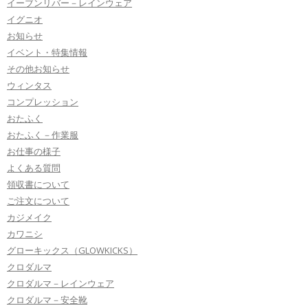
イーブンリバー－レインウェア
イグニオ
お知らせ
イベント・特集情報
その他お知らせ
ウィンタス
コンプレッション
おたふく
おたふく－作業服
お仕事の様子
よくある質問
領収書について
ご注文について
カジメイク
カワニシ
グローキックス（GLOWKICKS）
クロダルマ
クロダルマ－レインウェア
クロダルマ－安全靴