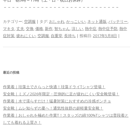
－－－－－－－－－－－－－－－－－－－－－－－－－－－－
カテゴリー:
空調服
| タグ:
おしゃれ
,
かっこいい
,
ネット通販
,
バッテリー
,
マキタ
,
丈夫
,
交換
,
価格
,
新作
,
智ちゃん
,
涼しい
,
熱中症
,
熱中症予防
,
熱中
症対策
,
疲れにくい
,
空調服
,
自重堂
,
長持ち
| 投稿日:
2017年5月8日
|
最近の投稿
作業着｜珪藻土でさらっと快適！珪藻ドライTシャツ登場！
安全靴｜ミズノ2026年限定・圧倒的に足が疲れにくい安全靴登場！
作業着｜水で濡らすだけ！猛暑対策におすすめの冷感ポンチョ
安全靴｜ムレ知らずの夏へ！通気性抜群の超軽量安全靴！
作業着｜おしゃれを極めた作業T！スタッズの綿100%Tシャツは普段着と
しても着れる上質さ！