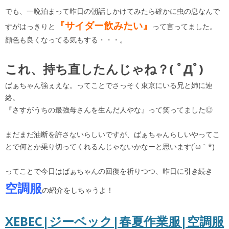
でも、一晩泊まって昨日の朝話しかけてみたら確かに虫の息なんで
『サイダー飲みたい』
すがはっきりと
って言ってました。
顔色も良くなってる気もする・・・。
これ、持ち直したんじゃね？( ﾟДﾟ)
ばぁちゃん強ぇえな。ってことでさっそく東京にいる兄と姉に連
絡。
『さすがうちの最強母さんを生んだ人やな』って笑ってました◎
まだまだ油断を許さないらしいですが、ばぁちゃんらしいやってこ
とで何とか乗り切ってくれるんじゃないかなーと思います(´ω｀*)
ってことで今日はばぁちゃんの回復を祈りつつ、昨日に引き続き
空調服
の紹介をしちゃうよ！
XEBEC|ジーベック|春夏作業服|空調服