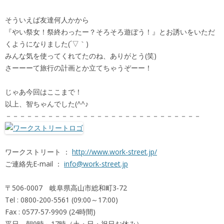
そういえば友達何人かから
『やい祭女！祭終わったー？そろそろ遊ぼう！』とお誘いをいただ
くようになりました(´▽｀)
みんな気を使ってくれてたのね、ありがとう(笑)
さーーーて旅行の計画とか立てちゃうぞーー！
じゃあ今回はここまで！
以上、智ちゃんでした(^^♪
－－－－－－－－－－－－－－－－－－－－－－－－－－－－
ワークストリート ：
http://www.work-street.jp/
ご連絡先E-mail ：
info@work-street.jp
〒506-0007 岐阜県高山市総和町3-72
Tel : 0800-200-5561 (09:00～17:00)
Fax : 0577-57-9909 (24時間)
平日 朝9時～17時（土・日・祝日お休み）