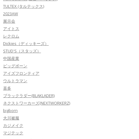
TULTEX (タルテックス)
2023AW
展示会
アイトス
レクロム
Dickies（ディッキーズ）
STUD'S（スタッズ）
中国産業
ビッグボーン
アイズフロンティア
ウルトラマン
喜多
ブラックラダー(BLAKLADER)
ネクストワーカーズ(NEXTWORKERZ)
bigborn
大川被服
カジメイク
マジテック