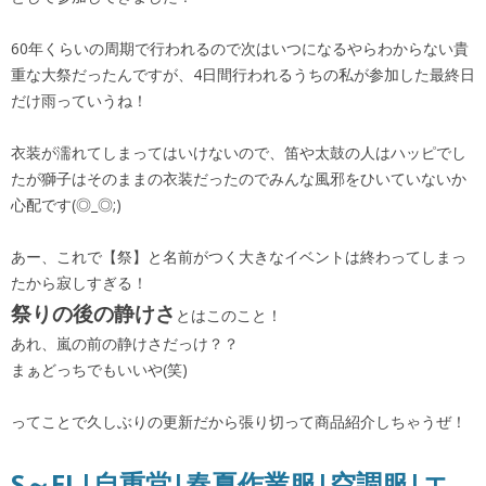
60年くらいの周期で行われるので次はいつになるやらわからない貴
重な大祭だったんですが、4日間行われるうちの私が参加した最終日
だけ雨っていうね！
衣装が濡れてしまってはいけないので、笛や太鼓の人はハッピでし
たが獅子はそのままの衣装だったのでみんな風邪をひいていないか
心配です(◎_◎;)
あー、これで【祭】と名前がつく大きなイベントは終わってしまっ
たから寂しすぎる！
祭りの後の静けさ
とはこのこと！
あれ、嵐の前の静けさだっけ？？
まぁどっちでもいいや(笑)
ってことで久しぶりの更新だから張り切って商品紹介しちゃうぜ！
S～EL|自重堂|春夏作業服|空調服|エ