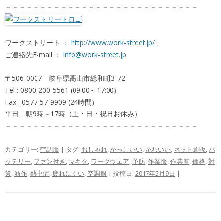
－－－－－－－－－－－－－－－－－－－－－－－－－－－－
ワークストリート ：
http://www.work-street.jp/
ご連絡先E-mail ：
info@work-street.jp
〒506-0007 岐阜県高山市総和町3-72
Tel : 0800-200-5561 (09:00～17:00)
Fax : 0577-57-9909 (24時間)
平日 朝9時～17時（土・日・祝日お休み）
－－－－－－－－－－－－－－－－－－－－－－－－－－－－
カテゴリー:
空調服
| タグ:
おしゃれ
,
かっこいい
,
かわいい
,
ネット通販
,
バ
ッテリー
,
ファン付き
,
マキタ
,
ワークウェア
,
予防
,
作業服
,
作業着
,
価格
,
対
策
,
新作
,
熱中症
,
疲れにくい
,
空調服
| 投稿日:
2017年5月9日
|