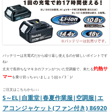
バッテリーは充電式だから繰り返し使えるのが嬉しいポイントです
ね♪
灼熱サ
丈夫で長持ちなマキタのファンがついた空調服で、来たる
マー
を乗り切っちゃいましょう((((ｏﾉ´3｀)ﾉ
ご注文はこちらから↓↓↓
S～EL|自重堂|春夏作業服|空調服|エ
アコンジャケット(ファン付き) 86920