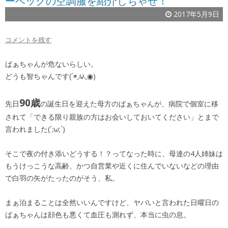
ーベックの空調服を紹介しちゃぜ！
2017年5月9日
コメントを残す
ばぁちゃんが危ないらしい。
どうも智ちゃんです(´◉◞౪◟◉)
90歳
先日
の誕生日を迎えた母方のばぁちゃんが、病院で個室に移
されて「できる限り親族の方はお会いしておいてください」とまで
言われました(´;ω;`)
そこで夜の付き添いどうする！？ってなった時に、母達の4人姉妹は
もうけっこうな高齢、かつ自営業や近くに住んでいないなどの理由
で白羽の矢がたったのがそう、私。
まぁ泊まることは全然いいんですけど、ヤバいと言われた日曜日の
ばぁちゃんは顔色も悪くて血圧も測れず、本当に虫の息。