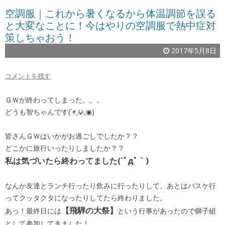
空調服｜これから暑くなるから体温調節を誤る
と大変なことに！今はやりの空調服で熱中症対
策しちゃおう！
2017年5月8日
コメントを残す
ＧＷが終わってしまった。。。
どうも智ちゃんです(´◉◞౪◟◉)
皆さんＧＷはいかがお過ごしでしたか？？
どこかに旅行いったりしましたか？？
私は気づいたら終わってました(´ﾟдﾟ｀)
なんか友達とランチ行ったり飲みに行ったりして、あとはバスケ行
ってクッタクタになったりしてたら終わりました。
【飛騨の大祭】
あっ！最終日には
という行事があったので獅子組
として参加してきました！