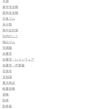
手袋
新作安全靴
新色安全靴
日進ゴム
未分類
熱中症対策
社内のこと
福山ゴム
空調服
自重堂
自重堂－レインウェア
自重堂－作業服
荘快堂
豆知識
豊天商店
軽量長靴
長靴
防寒
防寒着