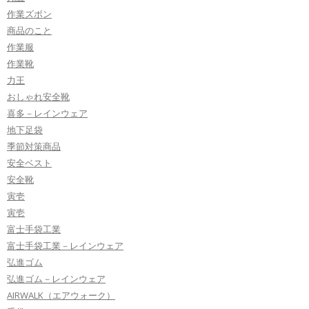
作業ズボン
商品のこと
作業服
作業靴
力王
おしゃれ安全靴
喜多－レインウェア
地下足袋
季節対策商品
安全ベスト
安全靴
寅壱
寅壱
富士手袋工業
富士手袋工業－レインウェア
弘進ゴム
弘進ゴム－レインウェア
AIRWALK（エアウォーク）