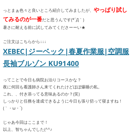
やっぱり試し
っとまぁ色々と良いところ紹介してみましたが、
てみるのが一番
だと思うんです(*´Д｀)
暑さに耐える前に試してみてくださーーい★
ご注文はこちらから↓↓↓
XEBEC|ジーベック|春夏作業服|空調服
長袖ブルゾン KU91400
ってことで今日も病院お泊りコースかな？
夜に何回も看護師さん来てくれたけどほぼ爆睡の私。
これ、、付き添ってる意味あるのか？(笑)
しっかりと任務を達成できるように今日も張り切って寝ますね！
(｀・ω・´)
じゃあ今回はここまで！
以上、智ちゃんでした(^^♪