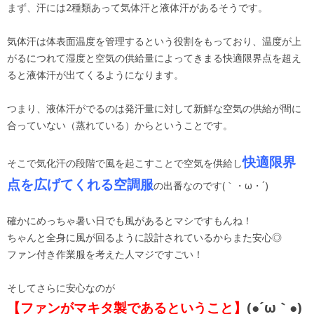
まず、汗には2種類あって気体汗と液体汗があるそうです。
気体汗は体表面温度を管理するという役割をもっており、温度が上
がるにつれて湿度と空気の供給量によってきまる快適限界点を超え
ると液体汗が出てくるようになります。
つまり、液体汗がでるのは発汗量に対して新鮮な空気の供給が間に
合っていない（蒸れている）からということです。
快適限界
そこで気化汗の段階で風を起こすことで空気を供給し
点を広げてくれる空調服
の出番なのです(｀・ω・´)
確かにめっちゃ暑い日でも風があるとマシですもんね！
ちゃんと全身に風が回るように設計されているからまた安心◎
ファン付き作業服を考えた人マジですごい！
そしてさらに安心なのが
【ファンがマキタ製であるということ】
(●´ω｀●)