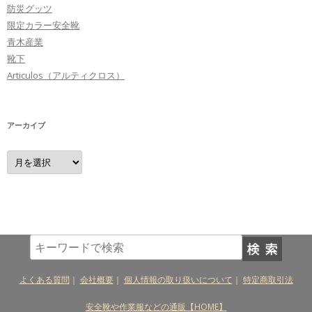
防災グッツ
限定カラー安全靴
青木産業
靴下
Articulos（アルティクロス）
アーカイブ
ア
ー
カ
イ
ブ
よくある質問
｜
会社概要
｜
個人情報の取り扱いについて
｜
特定商取引法
安全靴や作業服などの通販【HOME】