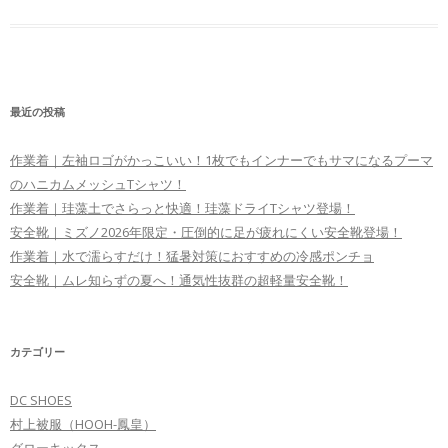
最近の投稿
作業着｜左袖ロゴがかっこいい！1枚でもインナーでもサマになるプーマ
のハニカムメッシュTシャツ！
作業着｜珪藻土でさらっと快適！珪藻ドライTシャツ登場！
安全靴｜ミズノ2026年限定・圧倒的に足が疲れにくい安全靴登場！
作業着｜水で濡らすだけ！猛暑対策におすすめの冷感ポンチョ
安全靴｜ムレ知らずの夏へ！通気性抜群の超軽量安全靴！
カテゴリー
DC SHOES
村上被服（HOOH-鳳皇）
グローキックス