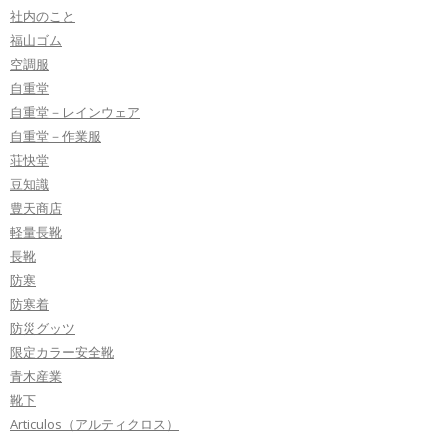
社内のこと
福山ゴム
空調服
自重堂
自重堂－レインウェア
自重堂－作業服
荘快堂
豆知識
豊天商店
軽量長靴
長靴
防寒
防寒着
防災グッツ
限定カラー安全靴
青木産業
靴下
Articulos（アルティクロス）