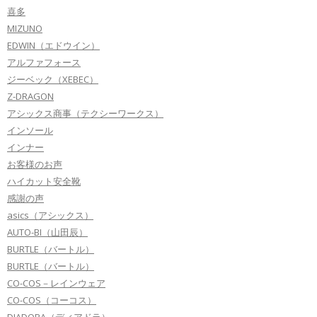
喜多
MIZUNO
EDWIN（エドウイン）
アルファフォース
ジーベック（XEBEC）
Z-DRAGON
アシックス商事（テクシーワークス）
インソール
インナー
お客様のお声
ハイカット安全靴
感謝の声
asics（アシックス）
AUTO-BI（山田辰）
BURTLE（バートル）
BURTLE（バートル）
CO-COS－レインウェア
CO-COS（コーコス）
DIADORA（ディアドラ）