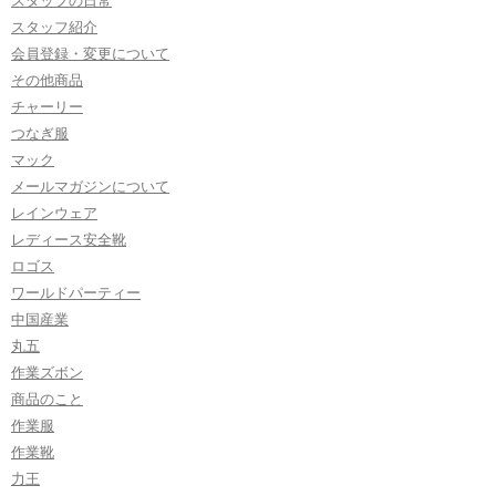
スタッフ紹介
会員登録・変更について
その他商品
チャーリー
つなぎ服
マック
メールマガジンについて
レインウェア
レディース安全靴
ロゴス
ワールドパーティー
中国産業
丸五
作業ズボン
商品のこと
作業服
作業靴
力王