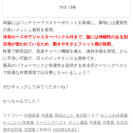
両脇にはバッテリーファスナーポケットを装備し、裏地には通気性
の良いメッシュ素材を使用。
冷却ホースやアジャスターバックル付きで、脇には伸縮性のある別
生地が使われているため、動きやすさとフィット感が抜群。
軽量で静音設計、高速チャージ機能を備え、速効冷感を実現。さら
に手洗い可能で、日々のメンテナンスも簡単です。
最高のパフォーマンスと快適性を提供する水冷式クーリングベスト
で快適な作業環境でお仕事しちゃいましょう！
ぜひチェックしてみてくださいね！
かっちゃんでした！
カテゴリー:
中国産業
,
作業服
,
商品のこと
,
未分類
| タグ:
おしゃれ作業服
,
かっこいい作業服
,
クーリングベスト
,
ネット通販
,
作業服
,
作業着
,
水冷式
,
熱中症対策
,
空調服
| 投稿日:
2024年6月4日
|