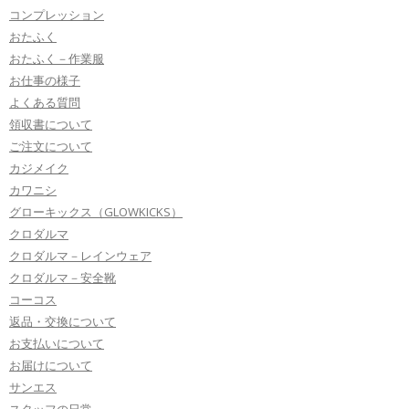
コンプレッション
おたふく
おたふく－作業服
お仕事の様子
よくある質問
領収書について
ご注文について
カジメイク
カワニシ
グローキックス（GLOWKICKS）
クロダルマ
クロダルマ－レインウェア
クロダルマ－安全靴
コーコス
返品・交換について
お支払いについて
お届けについて
サンエス
スタッフの日常