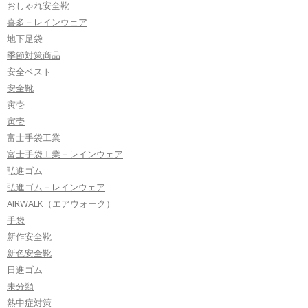
おしゃれ安全靴
喜多－レインウェア
地下足袋
季節対策商品
安全ベスト
安全靴
寅壱
寅壱
富士手袋工業
富士手袋工業－レインウェア
弘進ゴム
弘進ゴム－レインウェア
AIRWALK（エアウォーク）
手袋
新作安全靴
新色安全靴
日進ゴム
未分類
熱中症対策