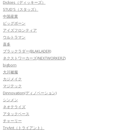
Dickies（ディッキーズ）
STUD'S（スタッズ）
中国産業
ビッグボーン
アイズフロンティア
ウルトラマン
喜多
ブラックラダー(BLAKLADER)
ネクストワーカーズ(NEXTWORKERZ)
bigborn
大川被服
カジメイク
マジテック
Dinnovation(ディノベーション)
シンメン
ネオテライズ
アタックベース
チャーリー
TryAnt（トライアント）