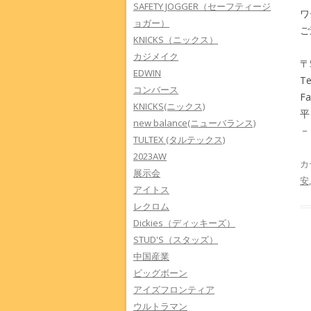
SAFETY JOGGER（セーフティージ
ワ
ョガー）
ご
KNICKS（ニックス）
カジメイク
〒
EDWIN
Te
コンバース
Fa
KNICKS(ニックス)
平
new balance(ニューバランス)
－
TULTEX (タルテックス)
2023AW
カ
展示会
安
アイトス
レクロム
Dickies（ディッキーズ）
STUD'S（スタッズ）
中国産業
ビッグボーン
アイズフロンティア
ウルトラマン