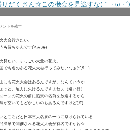
盛りだくさん☆この機会を見逃すな(｀・ω・´)
メントを残す
火大会行きたい。
うも智ちゃんです(´◉◞౪◟◉)
火見たい。すっごい大量の花火。
国でも名のある花火大会行ってみたいなぁ(*´Д｀)
山にも花火大会はあるんですが、なんていうか
ょっと、迫力に欠けるんですよねぇ（遠い目）
回一回の花火の前に協賛の名前を放送するから
隔が空いてもどかしいのもあるんですけど(‘Д’)
いところだと日本三大名泉の一つに挙げられている
呂温泉で開催される花火大会が有名ですかね☆