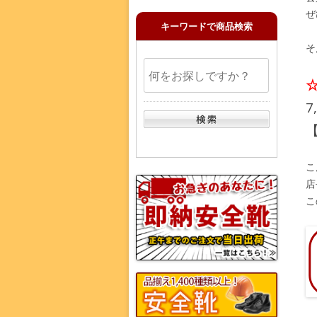
ぜ
キーワードで商品検索
そ
7
こ
店
こ