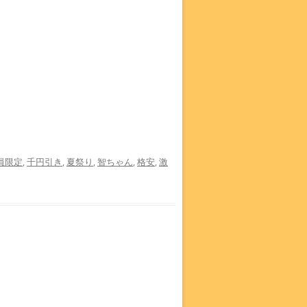
員限定
,
千円引き
,
夏祭り
,
智ちゃん
,
格安
,
激