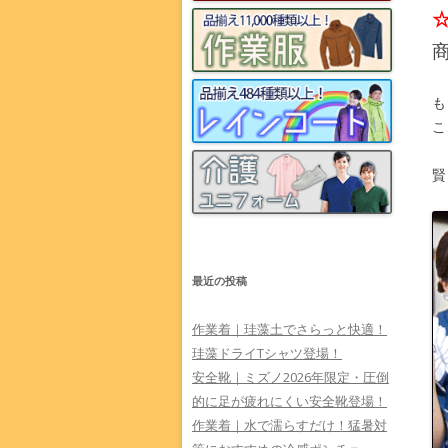
も
こ
賢
最近の投稿
作業着｜珪藻土でさらっと快適！
珪藻ドライTシャツ登場！
安全靴｜ミズノ2026年限定・圧倒
的に足が疲れにくい安全靴登場！
作業着｜水で濡らすだけ！猛暑対