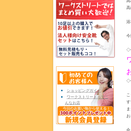
高
高
浴
今
◇
◇
ショッピングガイド
こ
ワークストリートってこ
す
んなお店
ま
お
会