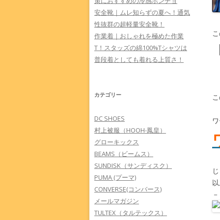
策におすすめの冷感ポンチョ
安全靴｜ムレ知らずの夏へ！通気
性抜群の超軽量安全靴！
こ
作業着｜おしゃれを極めた作業
T！スタッズの綿100%Tシャツは
普段着としても着れる上質さ！
カテゴリー
こ
DC SHOES
ワ
村上被服（HOOH-鳳皇）
グローキックス
BEAMS（ビームス）
SUNDISK（サンディスク）
じ
PUMA (プーマ)
以
CONVERSE(コンバース)
－
メールマガジン
TULTEX（タルテックス）