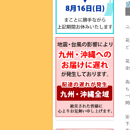
コ
花
ど
花
全
高
ち
一
間
近
下