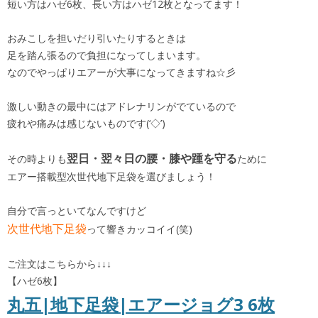
短い方はハゼ6枚、長い方はハゼ12枚となってます！
おみこしを担いだり引いたりするときは
足を踏ん張るので負担になってしまいます。
なのでやっぱりエアーが大事になってきますね☆彡
激しい動きの最中にはアドレナリンがでているので
疲れや痛みは感じないものです(‘◇’)
翌日・翌々日の腰・膝や踵を守る
その時よりも
ために
エアー搭載型次世代地下足袋を選びましょう！
自分で言っといてなんですけど
次世代地下足袋
って響きカッコイイ(笑)
ご注文はこちらから↓↓↓
【ハゼ6枚】
丸五|地下足袋|エアージョグ3 6枚