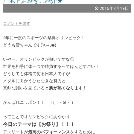
用地下足袋をご紹介★
2016年8月19日
コメントを残す
4年に一度のスポーツの祭典オリンピック！
どうも智ちゃんです(´◉◞౪◟◉)
いやー、オリンピックが熱いですな◎
世界を相手に体一つで勝負するってほんとすごい！
どうしても体格で劣る日本人ですが
メダルに向かうひたむきな努力と
真剣な闘いを見ていると
胸が熱くなります！
がんばれニッポン！！！！(｀・ω・´)
ってことでオリンピックにあやかり
今日のテーマは【お祭り】！！！
アスリートが
最高のパフォーマンス
をするために