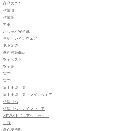
商品のこと
作業服
作業靴
力王
おしゃれ安全靴
喜多－レインウェア
地下足袋
季節対策商品
安全ベスト
安全靴
寅壱
寅壱
富士手袋工業
富士手袋工業－レインウェア
弘進ゴム
弘進ゴム－レインウェア
AIRWALK（エアウォーク）
手袋
新作安全靴