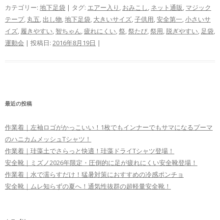
カテゴリー:
地下足袋
| タグ:
エアー入り
,
おみこし
,
ネット通販
,
マジック
テープ
,
丸五
,
出し物
,
地下足袋
,
大きいサイズ
,
子供用
,
安全第一
,
小さいサ
イズ
,
履きやすい
,
智ちゃん
,
疲れにくい
,
祭
,
祭たび
,
祭用
,
脱ぎやすい
,
足袋
,
運動会
| 投稿日:
2016年8月19日
|
最近の投稿
作業着｜左袖ロゴがかっこいい！1枚でもインナーでもサマになるプーマ
のハニカムメッシュTシャツ！
作業着｜珪藻土でさらっと快適！珪藻ドライTシャツ登場！
安全靴｜ミズノ2026年限定・圧倒的に足が疲れにくい安全靴登場！
作業着｜水で濡らすだけ！猛暑対策におすすめの冷感ポンチョ
安全靴｜ムレ知らずの夏へ！通気性抜群の超軽量安全靴！