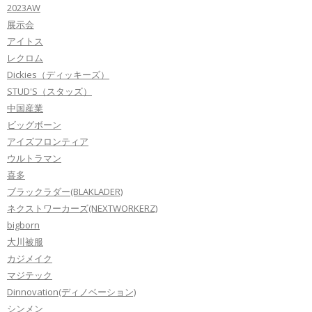
2023AW
展示会
アイトス
レクロム
Dickies（ディッキーズ）
STUD'S（スタッズ）
中国産業
ビッグボーン
アイズフロンティア
ウルトラマン
喜多
ブラックラダー(BLAKLADER)
ネクストワーカーズ(NEXTWORKERZ)
bigborn
大川被服
カジメイク
マジテック
Dinnovation(ディノベーション)
シンメン