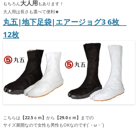
大人用
もちろん
もあります！
大人用は長さも選べて便利★
丸五|地下足袋|エアージョグ3 6枚
12枚
こちらは
【22.5ｃｍ】
から
【29.0ｃｍ】
までの
サイズ展開なので女性も男性もOKなのです(`・ω・´)