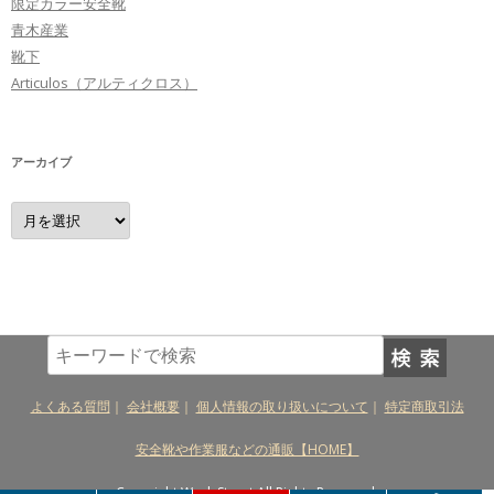
限定カラー安全靴
青木産業
靴下
Articulos（アルティクロス）
アーカイブ
ア
ー
カ
イ
ブ
よくある質問
｜
会社概要
｜
個人情報の取り扱いについて
｜
特定商取引法
安全靴や作業服などの通販【HOME】
Copyright Work Street All Rights Reserved.