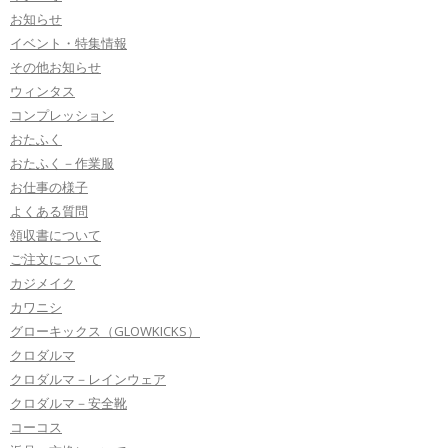
お知らせ
イベント・特集情報
その他お知らせ
ウィンタス
コンプレッション
おたふく
おたふく－作業服
お仕事の様子
よくある質問
領収書について
ご注文について
カジメイク
カワニシ
グローキックス（GLOWKICKS）
クロダルマ
クロダルマ－レインウェア
クロダルマ－安全靴
コーコス