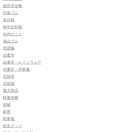
新色安全靴
日進ゴム
未分類
熱中症対策
社内のこと
福山ゴム
空調服
自重堂
自重堂－レインウェア
自重堂－作業服
荘快堂
豆知識
豊天商店
軽量長靴
長靴
防寒
防寒着
防災グッツ