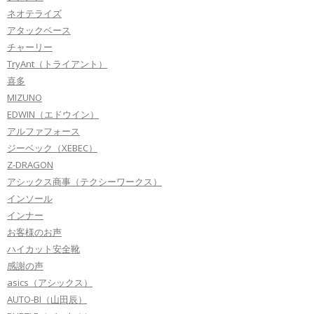
ネオテライズ
アタックベース
チャーリー
TryAnt（トライアント）
喜多
MIZUNO
EDWIN（エドウイン）
アルファフォース
ジーベック（XEBEC）
Z-DRAGON
アシックス商事（テクシーワークス）
インソール
インナー
お客様のお声
ハイカット安全靴
感謝の声
asics（アシックス）
AUTO-BI（山田辰）