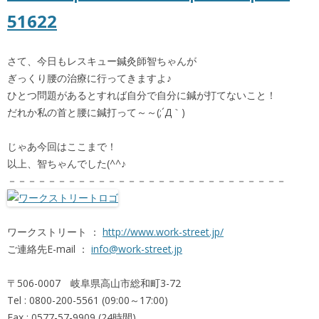
51622
さて、今日もレスキュー鍼灸師智ちゃんが
ぎっくり腰の治療に行ってきますよ♪
ひとつ問題があるとすれば自分で自分に鍼が打てないこと！
だれか私の首と腰に鍼打って～～(;´Д｀)
じゃあ今回はここまで！
以上、智ちゃんでした(^^♪
－－－－－－－－－－－－－－－－－－－－－－－－－－－－
ワークストリート ：
http://www.work-street.jp/
ご連絡先E-mail ：
info@work-street.jp
〒506-0007 岐阜県高山市総和町3-72
Tel : 0800-200-5561 (09:00～17:00)
Fax : 0577-57-9909 (24時間)