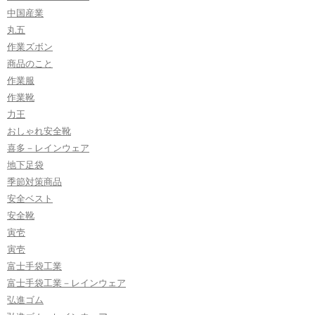
中国産業
丸五
作業ズボン
商品のこと
作業服
作業靴
力王
おしゃれ安全靴
喜多－レインウェア
地下足袋
季節対策商品
安全ベスト
安全靴
寅壱
寅壱
富士手袋工業
富士手袋工業－レインウェア
弘進ゴム