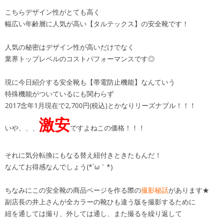
こちらデザイン性がとても高く
幅広い年齢層に人気が高い【タルテックス】の安全靴です！
人気の秘密はデザイン性が高いだけでなく
業界トップレベルのコストパフォーマンスです◎
現に今日紹介する安全靴も【帯電防止機能】なんていう
特殊機能がついているにも関わらず
2017念年1月現在で2,700円(税込)とかなりリーズナブル！！！
激安
いや、、、
ですよねこの価格！！！
それに気分転換にもなる替え紐付きときたもんだ！
なんてお得感なんでしょう(*´ω｀*)
ちなみにこの安全靴の商品ページを作る際の
撮影秘話
があります★
副店長の井上さんが全カラーの靴ひも違う版を撮影するために
紐を通しては撮り、外しては通し、また撮るを繰り返して