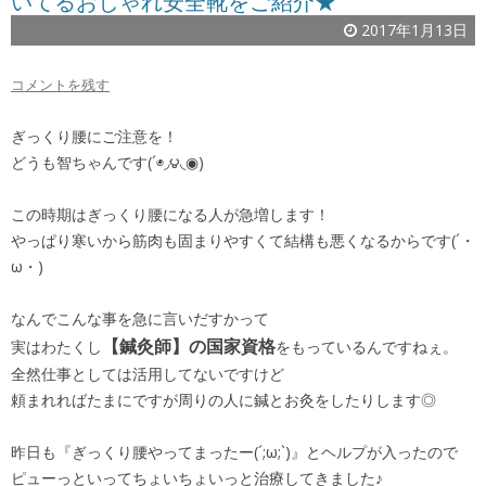
いてるおしゃれ安全靴をご紹介★
2017年1月13日
コメントを残す
ぎっくり腰にご注意を！
どうも智ちゃんです(´◉◞౪◟◉)
この時期はぎっくり腰になる人が急増します！
やっぱり寒いから筋肉も固まりやすくて結構も悪くなるからです(´・
ω・)
なんでこんな事を急に言いだすかって
【鍼灸師】の国家資格
実はわたくし
をもっているんですねぇ。
全然仕事としては活用してないですけど
頼まれればたまにですが周りの人に鍼とお灸をしたりします◎
昨日も『ぎっくり腰やってまったー(´;ω;`)』とヘルプが入ったので
ピューっといってちょいちょいっと治療してきました♪