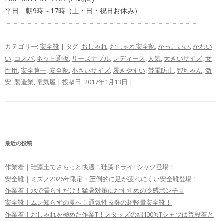
平日 朝9時～17時（土・日・祝日お休み）
－－－－－－－－－－－－－－－－－－－－－－－－－－－－
カテゴリー:
安全靴
| タグ:
おしゃれ
,
おしゃれ安全靴
,
かっこいい
,
かわい
い
,
コスパ
,
ネット通販
,
リーズナブル
,
レディース
,
人気
,
大きいサイズ
,
女
性用
,
安全第一
,
安全靴
,
小さいサイズ
,
履きやすい
,
帯電防止
,
智ちゃん
,
激
安
,
製造業
,
電気屋
| 投稿日:
2017年1月13日
|
最近の投稿
作業着｜珪藻土でさらっと快適！珪藻ドライTシャツ登場！
安全靴｜ミズノ2026年限定・圧倒的に足が疲れにくい安全靴登場！
作業着｜水で濡らすだけ！猛暑対策におすすめの冷感ポンチョ
安全靴｜ムレ知らずの夏へ！通気性抜群の超軽量安全靴！
作業着｜おしゃれを極めた作業T！スタッズの綿100%Tシャツは普段着と