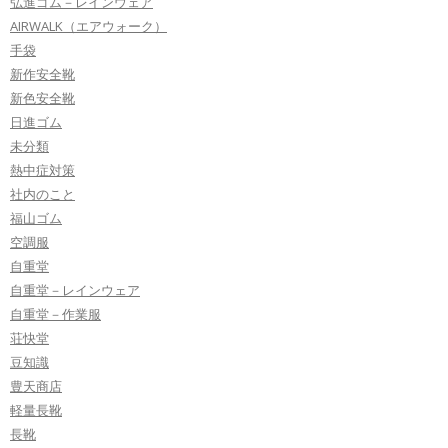
弘進ゴム－レインウェア
AIRWALK（エアウォーク）
手袋
新作安全靴
新色安全靴
日進ゴム
未分類
熱中症対策
社内のこと
福山ゴム
空調服
自重堂
自重堂－レインウェア
自重堂－作業服
荘快堂
豆知識
豊天商店
軽量長靴
長靴