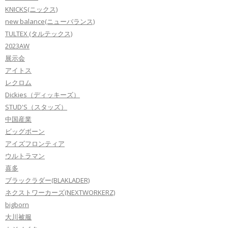
KNICKS(ニックス)
new balance(ニューバランス)
TULTEX (タルテックス)
2023AW
展示会
アイトス
レクロム
Dickies（ディッキーズ）
STUD'S（スタッズ）
中国産業
ビッグボーン
アイズフロンティア
ウルトラマン
喜多
ブラックラダー(BLAKLADER)
ネクストワーカーズ(NEXTWORKERZ)
bigborn
大川被服