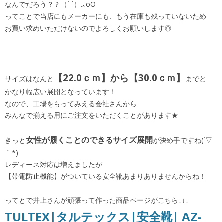
なんでだろう？？（´-`）.｡oO
ってことで当店にもメーカーにも、もう在庫も残っていないため
お買い求めいただけないのでよろしくお願いします◎
【22.0ｃｍ】から【30.0ｃｍ】
サイズはなんと
までと
かなり幅広い展開となっています！
なので、工場をもってみえる会社さんから
みんなで揃える用にご注文をいただくことがあります★
女性が履くことのできるサイズ展開
きっと
が決め手ですね(´▽
｀*)
レディース対応は増えましたが
【帯電防止機能】がついている安全靴あまりありませんからね！
ってとで井上さんが頑張って作った商品ページがこちら↓↓↓
TULTEX|タルテックス|安全靴| AZ-