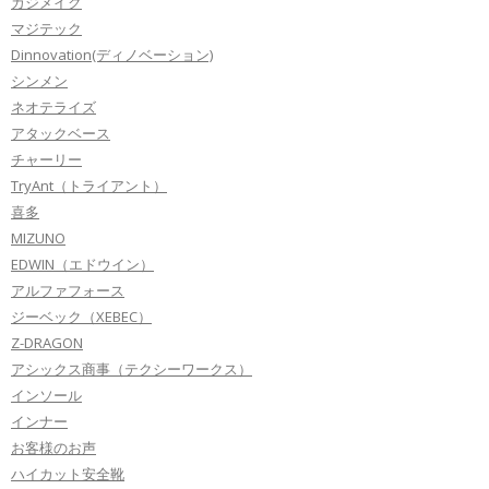
カジメイク
マジテック
Dinnovation(ディノベーション)
シンメン
ネオテライズ
アタックベース
チャーリー
TryAnt（トライアント）
喜多
MIZUNO
EDWIN（エドウイン）
アルファフォース
ジーベック（XEBEC）
Z-DRAGON
アシックス商事（テクシーワークス）
インソール
インナー
お客様のお声
ハイカット安全靴