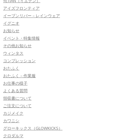
YETIAN（イエテン）
アイズフロンティア
イーブンリバー－レインウェア
イグニオ
お知らせ
イベント・特集情報
その他お知らせ
ウィンタス
コンプレッション
おたふく
おたふく－作業服
お仕事の様子
よくある質問
領収書について
ご注文について
カジメイク
カワニシ
グローキックス（GLOWKICKS）
クロダルマ