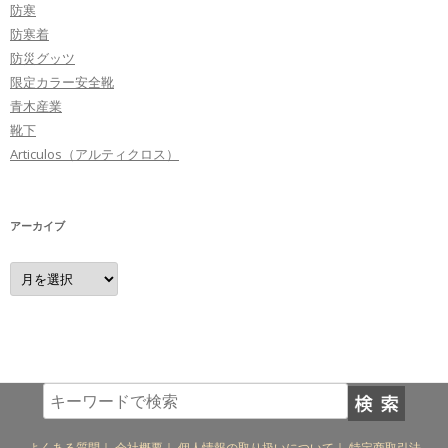
防寒
防寒着
防災グッツ
限定カラー安全靴
青木産業
靴下
Articulos（アルティクロス）
アーカイブ
ア
ー
カ
イ
ブ
よくある質問
｜
会社概要
｜
個人情報の取り扱いについて
｜
特定商取引法