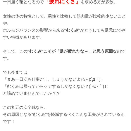
「疲れにくさ」
一日履く靴となるので
を求める方が多数。
女性の体の特性として、男性と比較して筋肉量が比較的少ないこと
や、
ホルモンバランスの影響から来る
”むくみ”
がどうしても足元にでや
すい特徴があります。
そして、この
”むくみ”こそが「足が疲れたな～」と思う原因
なので
す。
でも今までは
「まあ一日立ち仕事だし、しょうがないよね～(;´Д｀)」
「むくみは帰ってからケアするしかなくない？(´･ω･｀)」
と諦めていませんでしたか？？
この丸五の安全靴なら、
その原因となる”むくみ”を軽減するべくこんな工夫がされているん
です！