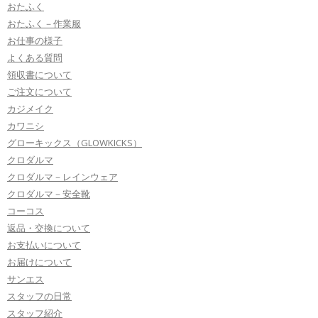
おたふく
おたふく－作業服
お仕事の様子
よくある質問
領収書について
ご注文について
カジメイク
カワニシ
グローキックス（GLOWKICKS）
クロダルマ
クロダルマ－レインウェア
クロダルマ－安全靴
コーコス
返品・交換について
お支払いについて
お届けについて
サンエス
スタッフの日常
スタッフ紹介