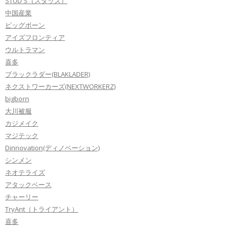
STUD'S（スタッズ）
中国産業
ビッグボーン
アイズフロンティア
ウルトラマン
喜多
ブラックラダー(BLAKLADER)
ネクストワーカーズ(NEXTWORKERZ)
bigborn
大川被服
カジメイク
マジテック
Dinnovation(ディノベーション)
シンメン
ネオテライズ
アタックベース
チャーリー
TryAnt（トライアント）
喜多