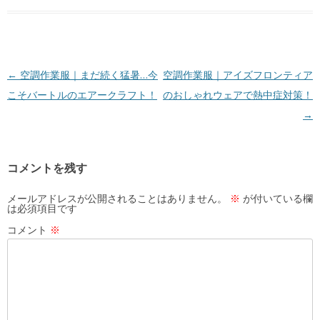
投
←
空調作業服｜まだ続く猛暑…今
空調作業服｜アイズフロンティア
稿
こそバートルのエアークラフト！
のおしゃれウェアで熱中症対策！
ナ
→
ビ
ゲ
コメントを残す
ー
シ
メールアドレスが公開されることはありません。
※
が付いている欄
は必須項目です
ョ
コメント
※
ン