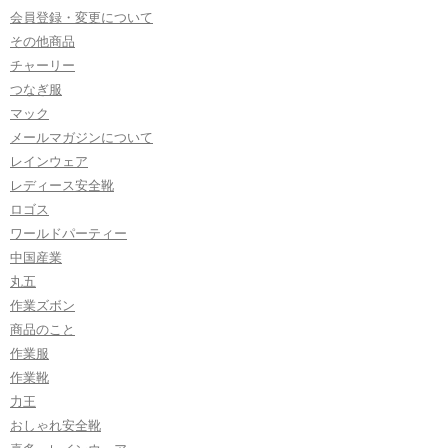
会員登録・変更について
その他商品
チャーリー
つなぎ服
マック
メールマガジンについて
レインウェア
レディース安全靴
ロゴス
ワールドパーティー
中国産業
丸五
作業ズボン
商品のこと
作業服
作業靴
力王
おしゃれ安全靴