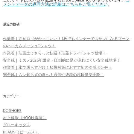
メントデータの処理方法の詳細はこちらをご覧ください
。
最近の投稿
作業着｜左袖ロゴがかっこいい！1枚でもインナーでもサマになるプーマ
のハニカムメッシュTシャツ！
作業着｜珪藻土でさらっと快適！珪藻ドライTシャツ登場！
安全靴｜ミズノ2026年限定・圧倒的に足が疲れにくい安全靴登場！
作業着｜水で濡らすだけ！猛暑対策におすすめの冷感ポンチョ
安全靴｜ムレ知らずの夏へ！通気性抜群の超軽量安全靴！
カテゴリー
DC SHOES
村上被服（HOOH-鳳皇）
グローキックス
BEAMS（ビームス）