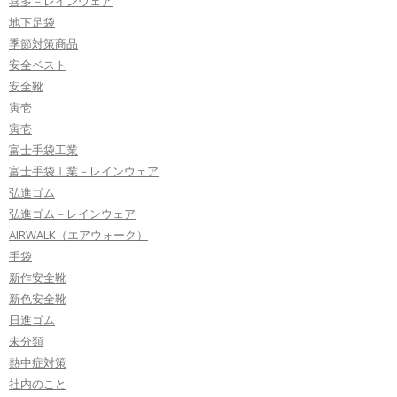
喜多－レインウェア
地下足袋
季節対策商品
安全ベスト
安全靴
寅壱
寅壱
富士手袋工業
富士手袋工業－レインウェア
弘進ゴム
弘進ゴム－レインウェア
AIRWALK（エアウォーク）
手袋
新作安全靴
新色安全靴
日進ゴム
未分類
熱中症対策
社内のこと