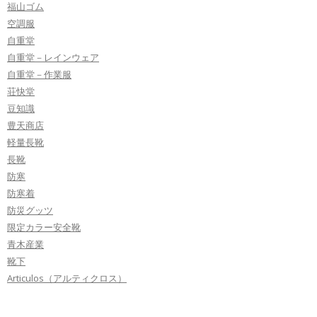
福山ゴム
空調服
自重堂
自重堂－レインウェア
自重堂－作業服
荘快堂
豆知識
豊天商店
軽量長靴
長靴
防寒
防寒着
防災グッツ
限定カラー安全靴
青木産業
靴下
Articulos（アルティクロス）