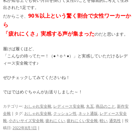
私が知る上でも長い月日を掛けて女性のことを徹底的に考えて生み
出された1足です。
90％以上という驚く割合で女性ワーカーか
だからこそ、
ら
「疲れにくさ」実感する声が集まった
のだと思います。
履けば履くほど、
「こんなの待ってたー！（●＾o＾●）」と実感していただけるレデ
ィース安全靴です♪
ぜひチェックしてみてくださいね！
ではではめぐちゃんがお送りしました～！
カテゴリー:
おしゃれ安全靴
,
レディース安全靴
,
丸五
,
商品のこと
,
新作安
全靴
| タグ:
おしゃれ安全靴
,
クッション性
,
ネット通販
,
レディース安全
靴
,
小さいサイズ安全靴
,
疲れにくい
,
疲れにくい安全靴
,
軽い
,
通気性
| 投
稿日:
2022年8月1日
|