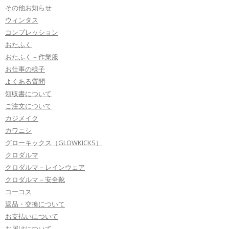
その他お知らせ
ウィンタス
コンプレッション
おたふく
おたふく－作業服
お仕事の様子
よくある質問
領収書について
ご注文について
カジメイク
カワニシ
グローキックス（GLOWKICKS）
クロダルマ
クロダルマ－レインウェア
クロダルマ－安全靴
コーコス
返品・交換について
お支払いについて
お届けについて