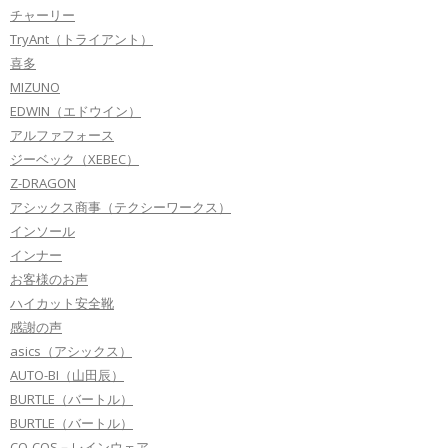
チャーリー
TryAnt（トライアント）
喜多
MIZUNO
EDWIN（エドウイン）
アルファフォース
ジーベック（XEBEC）
Z-DRAGON
アシックス商事（テクシーワークス）
インソール
インナー
お客様のお声
ハイカット安全靴
感謝の声
asics（アシックス）
AUTO-BI（山田辰）
BURTLE（バートル）
BURTLE（バートル）
CO-COS－レインウェア