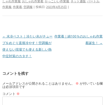
しゃれ作業服
,
おしゃれ作業着
,
かっこいい作業服
,
ネット通販
,
バートル
,
作業服
,
作業着
,
空調服
| 投稿日:
2023年4月25日
|
投
←
水冷ベスト｜冷たい水がチュー
作業着｜綿100％のおしゃれ作業
稿
ブをめぐり直接冷やす！空調服が
着誕生！
→
ナ
使えない現場でも使える新しい熱
ビ
中症対策のカタチ！
ゲ
ー
コメントを残す
シ
ョ
メールアドレスが公開されることはありません。
※
が付いている欄
は必須項目です
ン
コメント
※