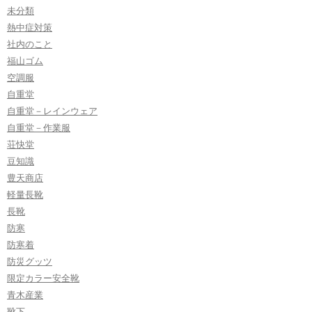
未分類
熱中症対策
社内のこと
福山ゴム
空調服
自重堂
自重堂－レインウェア
自重堂－作業服
荘快堂
豆知識
豊天商店
軽量長靴
長靴
防寒
防寒着
防災グッツ
限定カラー安全靴
青木産業
靴下