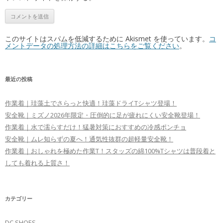
このサイトはスパムを低減するために Akismet を使っています。
コ
メントデータの処理方法の詳細はこちらをご覧ください
。
最近の投稿
作業着｜珪藻土でさらっと快適！珪藻ドライTシャツ登場！
安全靴｜ミズノ2026年限定・圧倒的に足が疲れにくい安全靴登場！
作業着｜水で濡らすだけ！猛暑対策におすすめの冷感ポンチョ
安全靴｜ムレ知らずの夏へ！通気性抜群の超軽量安全靴！
作業着｜おしゃれを極めた作業T！スタッズの綿100%Tシャツは普段着と
しても着れる上質さ！
カテゴリー
DC SHOES