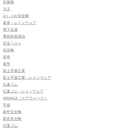
作業靴
力王
おしゃれ安全靴
喜多－レインウェア
地下足袋
季節対策商品
安全ベスト
安全靴
寅壱
寅壱
富士手袋工業
富士手袋工業－レインウェア
弘進ゴム
弘進ゴム－レインウェア
AIRWALK（エアウォーク）
手袋
新作安全靴
新色安全靴
日進ゴム