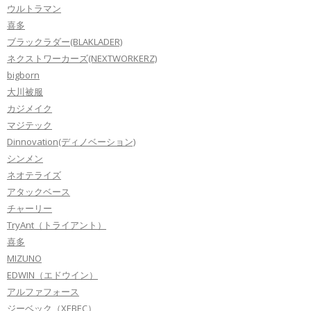
ウルトラマン
喜多
ブラックラダー(BLAKLADER)
ネクストワーカーズ(NEXTWORKERZ)
bigborn
大川被服
カジメイク
マジテック
Dinnovation(ディノベーション)
シンメン
ネオテライズ
アタックベース
チャーリー
TryAnt（トライアント）
喜多
MIZUNO
EDWIN（エドウイン）
アルファフォース
ジーベック（XEBEC）