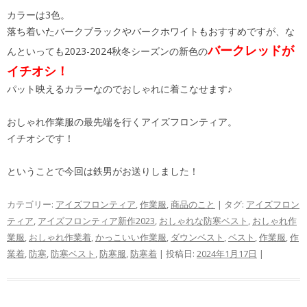
カラーは3色。
落ち着いたバークブラックやバークホワイトもおすすめですが、な
バークレッドが
んといっても2023-2024秋冬シーズンの新色の
イチオシ！
パット映えるカラーなのでおしゃれに着こなせます♪
おしゃれ作業服の最先端を行くアイズフロンティア。
イチオシです！
ということで今回は鉄男がお送りしました！
カテゴリー:
アイズフロンティア
,
作業服
,
商品のこと
| タグ:
アイズフロン
ティア
,
アイズフロンティア新作2023
,
おしゃれな防寒ベスト
,
おしゃれ作
業服
,
おしゃれ作業着
,
かっこいい作業服
,
ダウンベスト
,
ベスト
,
作業服
,
作
業着
,
防寒
,
防寒ベスト
,
防寒服
,
防寒着
| 投稿日:
2024年1月17日
|