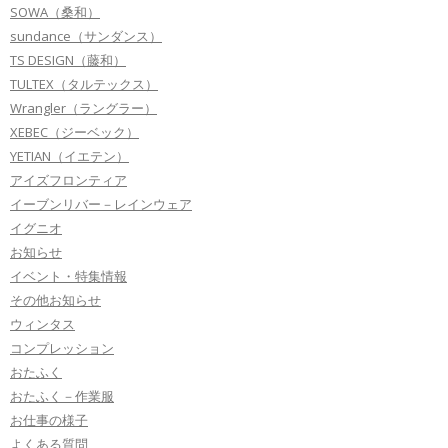
SOWA（桑和）
sundance（サンダンス）
TS DESIGN（藤和）
TULTEX（タルテックス）
Wrangler（ラングラー）
XEBEC（ジーベック）
YETIAN（イエテン）
アイズフロンティア
イーブンリバー－レインウェア
イグニオ
お知らせ
イベント・特集情報
その他お知らせ
ウィンタス
コンプレッション
おたふく
おたふく－作業服
お仕事の様子
よくある質問