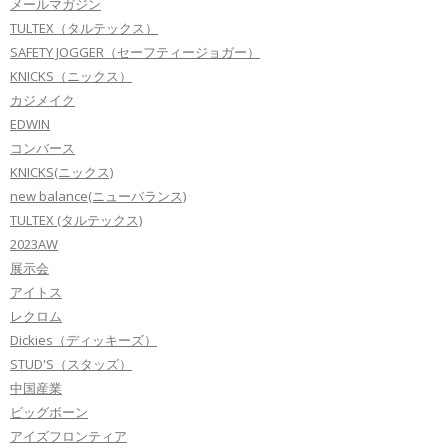
メールマガジン
TULTEX（タルテックス）
SAFETY JOGGER（セーフティージョガー）
KNICKS（ニックス）
カジメイク
EDWIN
コンバース
KNICKS(ニックス)
new balance(ニューバランス)
TULTEX (タルテックス)
2023AW
展示会
アイトス
レクロム
Dickies（ディッキーズ）
STUD'S（スタッズ）
中国産業
ビッグボーン
アイズフロンティア