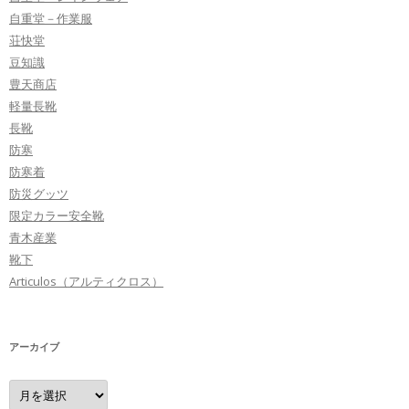
自重堂－作業服
荘快堂
豆知識
豊天商店
軽量長靴
長靴
防寒
防寒着
防災グッツ
限定カラー安全靴
青木産業
靴下
Articulos（アルティクロス）
アーカイブ
ア
ー