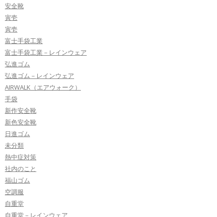
安全靴
寅壱
寅壱
富士手袋工業
富士手袋工業－レインウェア
弘進ゴム
弘進ゴム－レインウェア
AIRWALK（エアウォーク）
手袋
新作安全靴
新色安全靴
日進ゴム
未分類
熱中症対策
社内のこと
福山ゴム
空調服
自重堂
自重堂－レインウェア