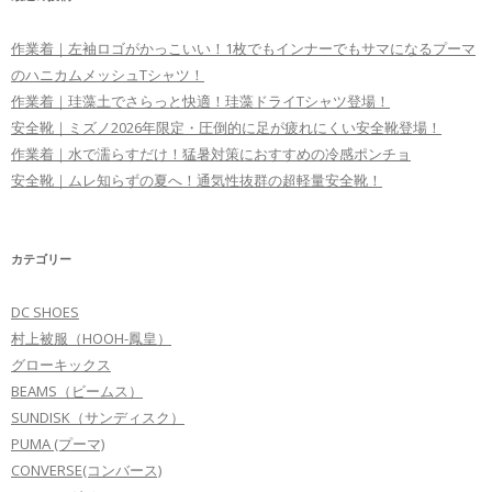
作業着｜左袖ロゴがかっこいい！1枚でもインナーでもサマになるプーマ
のハニカムメッシュTシャツ！
作業着｜珪藻土でさらっと快適！珪藻ドライTシャツ登場！
安全靴｜ミズノ2026年限定・圧倒的に足が疲れにくい安全靴登場！
作業着｜水で濡らすだけ！猛暑対策におすすめの冷感ポンチョ
安全靴｜ムレ知らずの夏へ！通気性抜群の超軽量安全靴！
カテゴリー
DC SHOES
村上被服（HOOH-鳳皇）
グローキックス
BEAMS（ビームス）
SUNDISK（サンディスク）
PUMA (プーマ)
CONVERSE(コンバース)