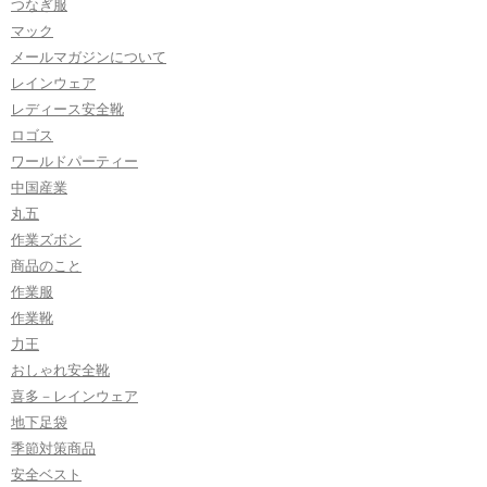
つなぎ服
マック
メールマガジンについて
レインウェア
レディース安全靴
ロゴス
ワールドパーティー
中国産業
丸五
作業ズボン
商品のこと
作業服
作業靴
力王
おしゃれ安全靴
喜多－レインウェア
地下足袋
季節対策商品
安全ベスト