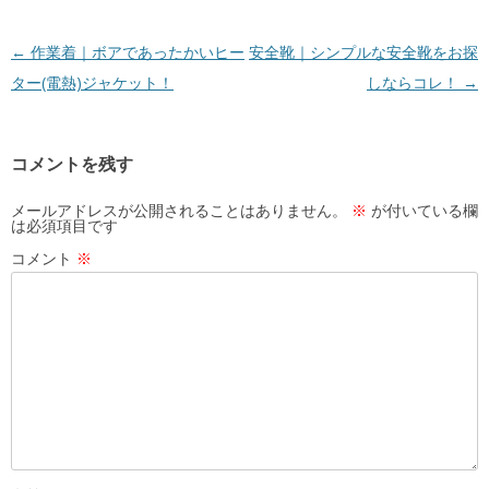
投
←
作業着｜ボアであったかいヒー
安全靴｜シンプルな安全靴をお探
稿
ター(電熱)ジャケット！
しならコレ！
→
ナ
ビ
コメントを残す
ゲ
ー
メールアドレスが公開されることはありません。
※
が付いている欄
は必須項目です
シ
コメント
※
ョ
ン