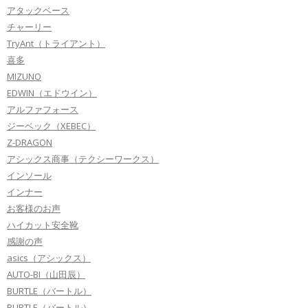
アタックベース
チャーリー
TryAnt（トライアント）
喜多
MIZUNO
EDWIN（エドウイン）
アルファフォース
ジーベック（XEBEC）
Z-DRAGON
アシックス商事（テクシーワークス）
インソール
インナー
お客様のお声
ハイカット安全靴
感謝の声
asics（アシックス）
AUTO-BI（山田辰）
BURTLE（バートル）
BURTLE（バートル）