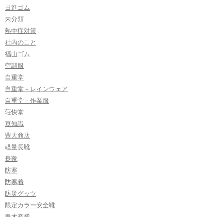
日進ゴム
未分類
熱中症対策
社内のこと
福山ゴム
空調服
自重堂
自重堂－レインウェア
自重堂－作業服
荘快堂
豆知識
豊天商店
軽量長靴
長靴
防寒
防寒着
防災グッツ
限定カラー安全靴
青木産業