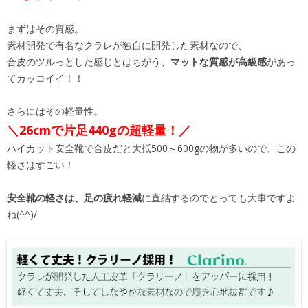
まずはその質感。
素材開発で有名なクラレが独自に開発した素材なので、
合皮のツルっとした感じとはちがう、
マットな質感が高級感
があっ
てカッコイイ！！
さらにはその軽量性。
＼26cmで片足440gの超軽量！／
ハイカット安全靴で合皮だと大抵500～600gの物が多いので、この
軽さはすごい！
安全靴の軽さは、足の疲れ軽減
に直結するのでとっても大事ですよ
ね(^^)/