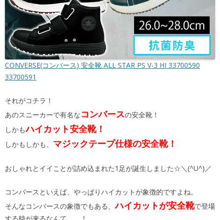
CONVERSE(コンバース) 安全靴 ALL STAR PS V-3 HI 33700590
33700591
それがコチラ！
コンバース
あのスニーカーで有名な
の安全靴！
ハイカット安全靴！
しかも
マジックテープ仕様の安全靴！
しかもしかも、
おしゃれとイイことが詰め込まれた1足が誕生しました☆＼(^U^)／
コンバースといえば、やっぱりハイカットが象徴的ですよね。
ハイカットが安全靴
そんなコンバースの象徴でもある、
で登場
する時が来るなんて、、！