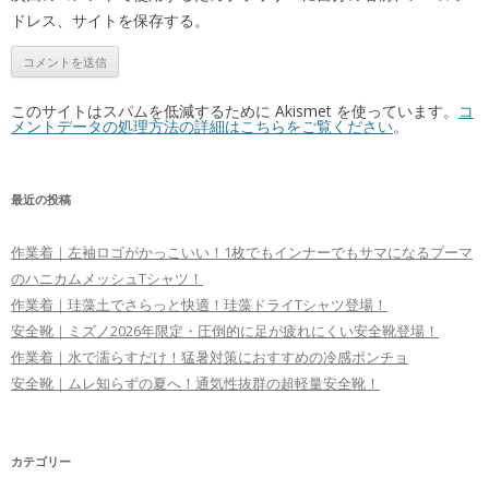
ドレス、サイトを保存する。
このサイトはスパムを低減するために Akismet を使っています。
コ
メントデータの処理方法の詳細はこちらをご覧ください
。
最近の投稿
作業着｜左袖ロゴがかっこいい！1枚でもインナーでもサマになるプーマ
のハニカムメッシュTシャツ！
作業着｜珪藻土でさらっと快適！珪藻ドライTシャツ登場！
安全靴｜ミズノ2026年限定・圧倒的に足が疲れにくい安全靴登場！
作業着｜水で濡らすだけ！猛暑対策におすすめの冷感ポンチョ
安全靴｜ムレ知らずの夏へ！通気性抜群の超軽量安全靴！
カテゴリー