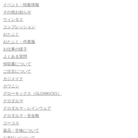
イベント・特集情報
その他お知らせ
ウィンタス
コンプレッション
おたふく
おたふく－作業服
お仕事の様子
よくある質問
領収書について
ご注文について
カジメイク
カワニシ
グローキックス（GLOWKICKS）
クロダルマ
クロダルマ－レインウェア
クロダルマ－安全靴
コーコス
返品・交換について
お支払いについて