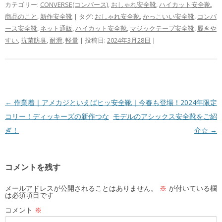
カテゴリー:
CONVERSE(コンバース)
,
おしゃれ安全靴
,
ハイカット安全靴
,
商品のこと
,
新作安全靴
| タグ:
おしゃれ安全靴
,
かっこいい安全靴
,
コンバ
ース安全靴
,
ネット通販
,
ハイカット安全靴
,
マジックテープ安全靴
,
履きや
すい
,
抗菌防臭
,
耐滑
,
軽量
| 投稿日:
2024年3月28日
|
投
←
作業着｜アメカジといえばヒッ
安全靴｜今春も登場！2024年限定
稿
コリー！ディッキーズの新作つな
モデルのアシックス安全靴をご紹
ナ
ぎ！
介☆
→
ビ
ゲ
コメントを残す
ー
シ
メールアドレスが公開されることはありません。
※
が付いている欄
は必須項目です
ョ
コメント
※
ン