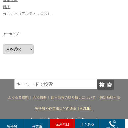
靴下
Articulos（アルティクロス）
アーカイブ
ア
ー
カ
イ
ブ
よくある質問
｜
会社概要
｜
個人情報の取り扱いについて
｜
特定商取引法
安全靴や作業服などの通販【HOME】
Copyright Work Street All Rights Reserved.
企業様は
よくある
安全靴
作業服