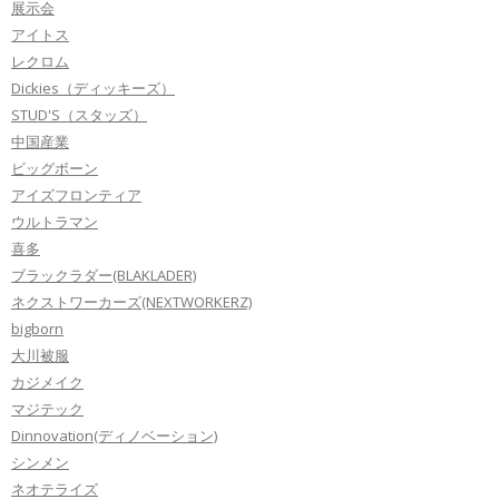
展示会
アイトス
レクロム
Dickies（ディッキーズ）
STUD'S（スタッズ）
中国産業
ビッグボーン
アイズフロンティア
ウルトラマン
喜多
ブラックラダー(BLAKLADER)
ネクストワーカーズ(NEXTWORKERZ)
bigborn
大川被服
カジメイク
マジテック
Dinnovation(ディノベーション)
シンメン
ネオテライズ