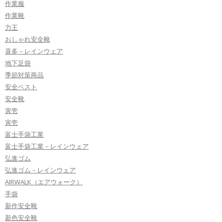
作業服
作業靴
力王
おしゃれ安全靴
喜多－レインウェア
地下足袋
季節対策商品
安全ベスト
安全靴
寅壱
寅壱
富士手袋工業
富士手袋工業－レインウェア
弘進ゴム
弘進ゴム－レインウェア
AIRWALK（エアウォーク）
手袋
新作安全靴
新色安全靴