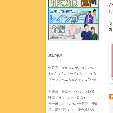
お
も
お
最近の投稿
作業着｜左袖ロゴがかっこいい！
1枚でもインナーでもサマになる
プーマのハニカムメッシュTシャ
ツ！
作業着｜珪藻土でさらっと快適！
珪藻ドライTシャツ登場！
安全靴｜ミズノ2026年限定・圧倒
的に足が疲れにくい安全靴登場！