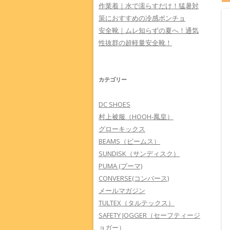
作業着｜水で濡らすだけ！猛暑対
策におすすめの冷感ポンチョ
安全靴｜ムレ知らずの夏へ！通気
性抜群の超軽量安全靴！
カテゴリー
DC SHOES
村上被服（HOOH-鳳皇）
グローキックス
BEAMS（ビームス）
SUNDISK（サンディスク）
PUMA (プーマ)
CONVERSE(コンバース)
メールマガジン
TULTEX（タルテックス）
SAFETY JOGGER（セーフティージ
ョガー）