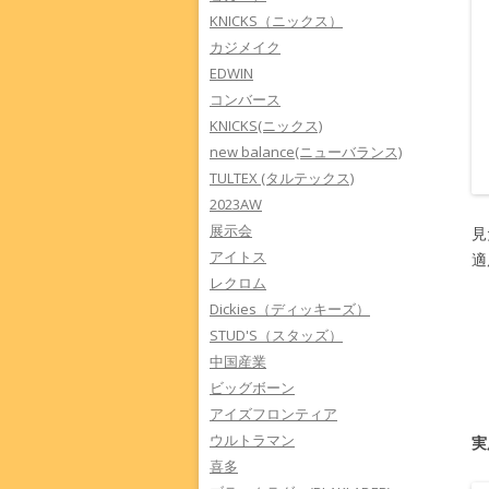
KNICKS（ニックス）
カジメイク
EDWIN
コンバース
KNICKS(ニックス)
new balance(ニューバランス)
TULTEX (タルテックス)
2023AW
展示会
見
アイトス
適
レクロム
Dickies（ディッキーズ）
STUD'S（スタッズ）
中国産業
ビッグボーン
アイズフロンティア
ウルトラマン
実
喜多