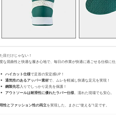
た目だけじゃない！
度な屈曲性と快適な履き心地で、毎日の作業が快適に過ごせる仕様に仕
ハイカット仕様
で足首の安定感UP！
通気性のあるアッパー素材
で、ムレを軽減し快適な足元を実現！
鋼製先芯
入りでしっかり足先を保護！
アウトソールは耐滑性に優れたラバー仕様
。濡れた現場でも安心。
用性とファッション性の両立
を実現した、まさに“使える”1足です。