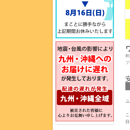
創
ブ
コ
こ
日