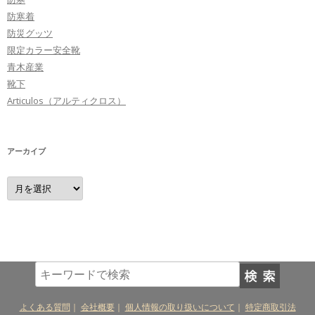
防寒着
防災グッツ
限定カラー安全靴
青木産業
靴下
Articulos（アルティクロス）
アーカイブ
ア
ー
カ
イ
ブ
よくある質問
｜
会社概要
｜
個人情報の取り扱いについて
｜
特定商取引法