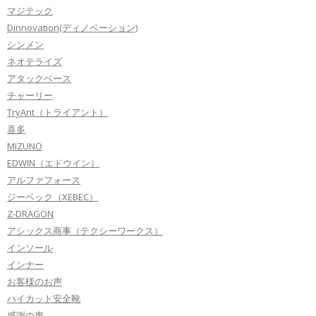
マジテック
Dinnovation(ディノベーション)
シンメン
ネオテライズ
アタックベース
チャーリー
TryAnt（トライアント）
喜多
MIZUNO
EDWIN（エドウイン）
アルファフォース
ジーベック（XEBEC）
Z-DRAGON
アシックス商事（テクシーワークス）
インソール
インナー
お客様のお声
ハイカット安全靴
感謝の声