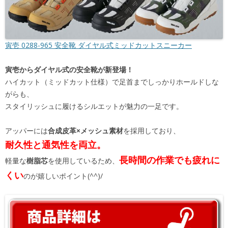
寅壱 0288-965 安全靴 ダイヤル式ミッドカットスニーカー
寅壱からダイヤル式の安全靴が新登場！
ハイカット（ミッドカット仕様）で足首までしっかりホールドしな
がらも、
スタイリッシュに履けるシルエットが魅力の一足です。
アッパーには
合成皮革×メッシュ素材
を採用しており、
耐久性と通気性を両立。
長時間の作業でも疲れに
軽量な
樹脂芯
を使用しているため、
くい
のが嬉しいポイント(^^)/