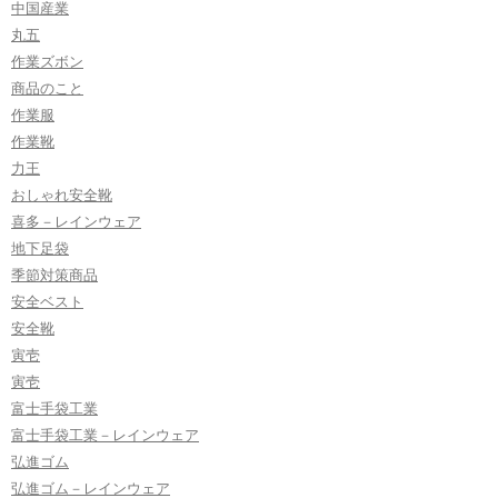
中国産業
丸五
作業ズボン
商品のこと
作業服
作業靴
力王
おしゃれ安全靴
喜多－レインウェア
地下足袋
季節対策商品
安全ベスト
安全靴
寅壱
寅壱
富士手袋工業
富士手袋工業－レインウェア
弘進ゴム
弘進ゴム－レインウェア