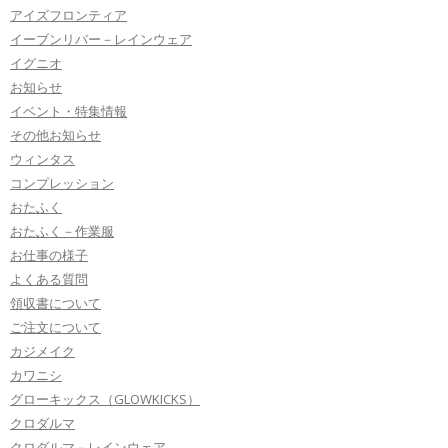
アイズフロンティア
イーブンリバー－レインウェア
イグニオ
お知らせ
イベント・特集情報
その他お知らせ
ウィンタス
コンプレッション
おたふく
おたふく－作業服
お仕事の様子
よくある質問
領収書について
ご注文について
カジメイク
カワニシ
グローキックス（GLOWKICKS）
クロダルマ
クロダルマ－レインウェア