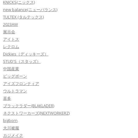
KNICKS(ニックス)
new balance(ニューバランス)
TULTEX (タルテックス)
2023AW
展示会
アイトス
レクロム
Dickies（ディッキーズ）
STUD'S（スタッズ）
中国産業
ビッグボーン
アイズフロンティア
ウルトラマン
喜多
ブラックラダー(BLAKLADER)
ネクストワーカーズ(NEXTWORKERZ)
bigborn
大川被服
カジメイク