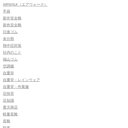
AIRWALK（エアウォーク）
手袋
新作安全靴
新色安全靴
日進ゴム
未分類
熱中症対策
社内のこと
福山ゴム
空調服
自重堂
自重堂－レインウェア
自重堂－作業服
荘快堂
豆知識
豊天商店
軽量長靴
長靴
防寒