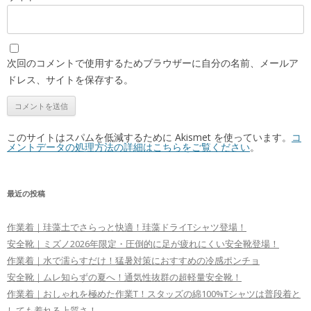
次回のコメントで使用するためブラウザーに自分の名前、メールア
ドレス、サイトを保存する。
このサイトはスパムを低減するために Akismet を使っています。
コ
メントデータの処理方法の詳細はこちらをご覧ください
。
最近の投稿
作業着｜珪藻土でさらっと快適！珪藻ドライTシャツ登場！
安全靴｜ミズノ2026年限定・圧倒的に足が疲れにくい安全靴登場！
作業着｜水で濡らすだけ！猛暑対策におすすめの冷感ポンチョ
安全靴｜ムレ知らずの夏へ！通気性抜群の超軽量安全靴！
作業着｜おしゃれを極めた作業T！スタッズの綿100%Tシャツは普段着と
しても着れる上質さ！