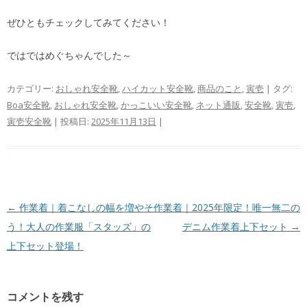
ぜひともチェックしてみてください！
ではではめぐちゃんでした～
カテゴリー:
おしゃれ安全靴
,
ハイカット安全靴
,
商品のこと
,
寅壱
| タグ:
Boa安全靴
,
おしゃれ安全靴
,
かっこいい安全靴
,
ネット通販
,
安全靴
,
寅壱
,
寅壱安全靴
| 投稿日:
2025年11月13日
|
投
←
作業着｜着こなしの幅を増やそ
作業着｜2025年限定！唯一無二の
稿
う！大人の作業服「スタッズ」の
デニム作業着上下セット
→
ナ
上下セット登場！
ビ
ゲ
コメントを残す
ー