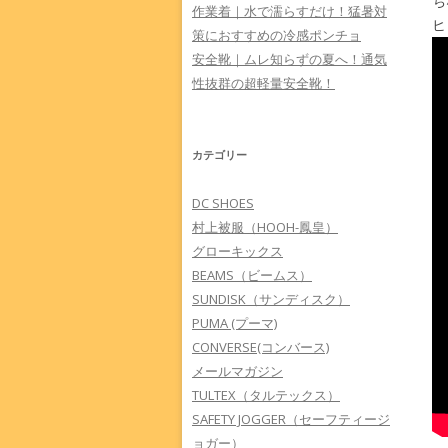
ち
作業着｜水で濡らすだけ！猛暑対
ヒ
策におすすめの冷感ポンチョ
安全靴｜ムレ知らずの夏へ！通気
性抜群の超軽量安全靴！
カテゴリー
DC SHOES
村上被服（HOOH-鳳皇）
グローキックス
BEAMS（ビームス）
SUNDISK（サンディスク）
PUMA (プーマ)
CONVERSE(コンバース)
メールマガジン
TULTEX（タルテックス）
SAFETY JOGGER（セーフティージ
ョガー）