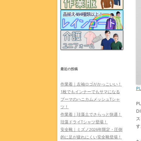
最近の投稿
作業着｜左袖ロゴがかっこいい！
P
1枚でもインナーでもサマになる
プーマのハニカムメッシュTシャ
P
ツ！
D
作業着｜珪藻土でさらっと快適！
ス
珪藻ドライTシャツ登場！
す
安全靴｜ミズノ2026年限定・圧倒
的に足が疲れにくい安全靴登場！