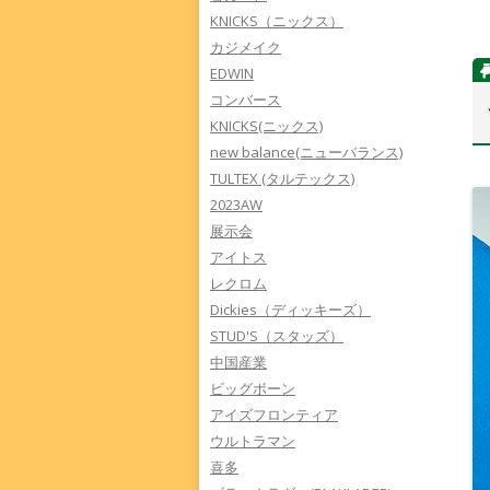
KNICKS（ニックス）
カジメイク
EDWIN
コンバース
KNICKS(ニックス)
new balance(ニューバランス)
TULTEX (タルテックス)
2023AW
展示会
アイトス
レクロム
Dickies（ディッキーズ）
STUD'S（スタッズ）
中国産業
ビッグボーン
アイズフロンティア
ウルトラマン
喜多