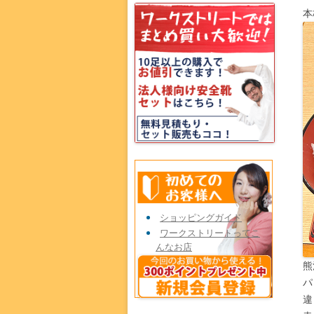
本
ショッピングガイド
ワークストリートってこ
んなお店
熊
パ
違