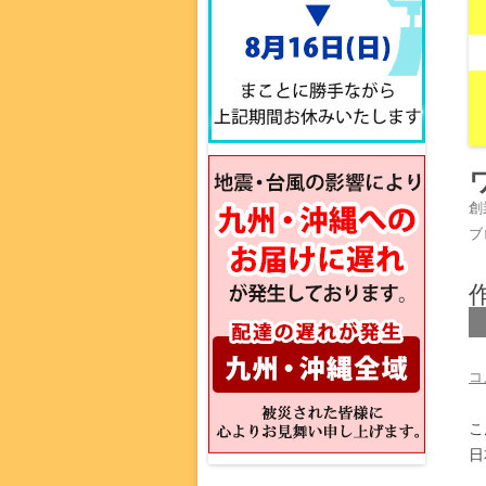
創
ブ
コ
こ
日