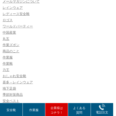
メールマガジンについて
レインウェア
レディース安全靴
ロゴス
ワールドパーティー
中国産業
丸五
作業ズボン
商品のこと
作業服
作業靴
力王
おしゃれ安全靴
喜多－レインウェア
地下足袋
季節対策商品
安全ベスト
安全靴
企業様は
よくある
安全靴
作業服
電話注文
コチラ！
質問
寅壱