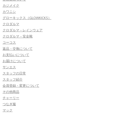
カジメイク
カワニシ
グローキックス（GLOWKICKS）
クロダルマ
クロダルマ－レインウェア
クロダルマ－安全靴
コーコス
返品・交換について
お支払いについて
お届けについて
サンエス
スタッフの日常
スタッフ紹介
会員登録・変更について
その他商品
チャーリー
つなぎ服
マック