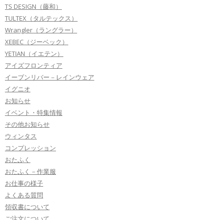
TS DESIGN（藤和）
TULTEX（タルテックス）
Wrangler（ラングラー）
XEBEC（ジーベック）
YETIAN（イエテン）
アイズフロンティア
イーブンリバー－レインウェア
イグニオ
お知らせ
イベント・特集情報
その他お知らせ
ウィンタス
コンプレッション
おたふく
おたふく－作業服
お仕事の様子
よくある質問
領収書について
ご注文について