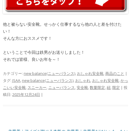
他と被らない安全靴。せっかく仕事するなら他の人と差を付けた
い！
そんな方におススメです！
ということで今回は鉄男がお送りしました！
それでは皆様、良いお年を～！
カテゴリー:
new balance(ニューバランス)
,
おしゃれ安全靴
,
商品のこと
|
タグ:
JSAA
,
new balance(ニューバランス)
,
おしゃれ
,
おしゃれ安全靴
,
かっ
こいい安全靴
,
スニーカー
,
ニューバランス
,
安全靴
,
数量限定
,
紐
,
限定
| 投
稿日:
2025年12月24日
|