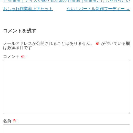
投
←
作業着｜アイズが魅せる本気の
作業着｜作業着だけじゃもったい
稿
おしゃれ作業着上下セット
ない！バートル新作フーディー
→
ナ
ビ
コメントを残す
ゲ
ー
メールアドレスが公開されることはありません。
※
が付いている欄
は必須項目です
シ
コメント
※
ョ
ン
名前
※