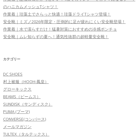
のハニカムメッシュTシャツ！
作業着｜珪藻土でさらっと快適！珪藻ドライTシャツ登場！
安全靴｜ミズノ2026年限定・圧倒的に足が疲れにくい安全靴登場！
作業着｜水で濡らすだけ！猛暑対策におすすめの冷感ポンチョ
安全靴｜ムレ知らずの夏へ！通気性抜群の超軽量安全靴！
カテゴリー
DC SHOES
村上被服（HOOH-鳳皇）
グローキックス
BEAMS（ビームス）
SUNDISK（サンディスク）
PUMA (プーマ)
CONVERSE(コンバース)
メールマガジン
TULTEX（タルテックス）