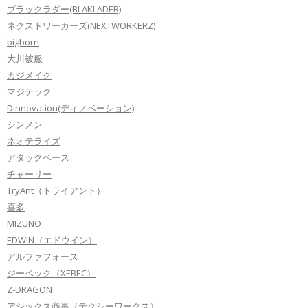
ブラックラダー(BLAKLADER)
ネクストワーカーズ(NEXTWORKERZ)
bigborn
大川被服
カジメイク
マジテック
Dinnovation(ディノベーション)
シンメン
ネオテライズ
アタックベース
チャーリー
TryAnt（トライアント）
喜多
MIZUNO
EDWIN（エドウイン）
アルファフォース
ジーベック（XEBEC）
Z-DRAGON
アシックス商事（テクシーワークス）