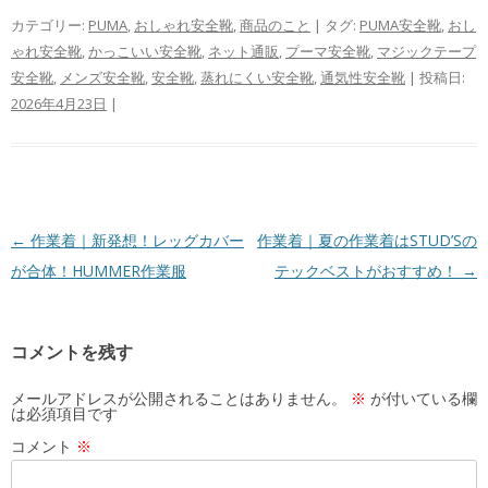
カテゴリー:
PUMA
,
おしゃれ安全靴
,
商品のこと
| タグ:
PUMA安全靴
,
おし
ゃれ安全靴
,
かっこいい安全靴
,
ネット通販
,
プーマ安全靴
,
マジックテープ
安全靴
,
メンズ安全靴
,
安全靴
,
蒸れにくい安全靴
,
通気性安全靴
| 投稿日:
2026年4月23日
|
投
←
作業着｜新発想！レッグカバー
作業着｜夏の作業着はSTUD’Sの
稿
が合体！HUMMER作業服
テックベストがおすすめ！
→
ナ
ビ
コメントを残す
ゲ
ー
メールアドレスが公開されることはありません。
※
が付いている欄
は必須項目です
シ
コメント
※
ョ
ン