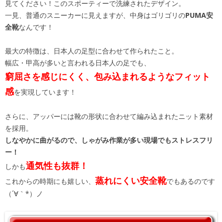
見てください！このスポーティーで洗練されたデザイン。
一見、普通のスニーカーに見えますが、中身はゴリゴリの
PUMA安
全靴
なんです！
最大の特徴は、日本人の足型に合わせて作られたこと。
幅広・甲高が多いと言われる日本人の足でも、
窮屈さを感じにくく、包み込まれるようなフィット
感
を実現しています！
さらに、アッパーには靴の形状に合わせて編み込まれたニット素材
を採用。
しなやかに曲がるので、しゃがみ作業が多い現場でもストレスフリ
ー！
通気性も抜群！
しかも
蒸れにくい安全靴
これからの時期にも嬉しい、
でもあるのです
（´∀｀*）ノ