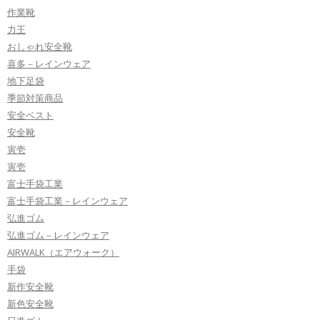
作業靴
力王
おしゃれ安全靴
喜多－レインウェア
地下足袋
季節対策商品
安全ベスト
安全靴
寅壱
寅壱
富士手袋工業
富士手袋工業－レインウェア
弘進ゴム
弘進ゴム－レインウェア
AIRWALK（エアウォーク）
手袋
新作安全靴
新色安全靴