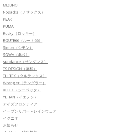
MIZUNO
Nosacks（ノサックス）
PEAK
PUMA
Rocky（ロッキー）
ROUTE66（ルート66）
Simon（シモン）
SOWA（桑和）
sundance（サンダンス）
TS DESIGN（藤和）
TULTEX（タルテックス）
Wrangler（ラングラー）
XEBEC（ジーベック）
YETIAN（イエテン）
アイズフロンティア
イーブンリバー－レインウェア
イグニオ
お知らせ