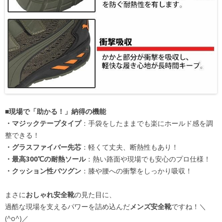
■現場で「助かる！」納得の機能
・マジックテープタイプ
：手袋をしたままでも楽にホールド感を調
整できる！
・グラスファイバー先芯
：軽くて丈夫、断熱性もあり！
・最高300℃の耐熱ソール
：熱い路面や現場でも安心のプロ仕様！
・クッション性バツグン
：膝や腰への衝撃をしっかり吸収！
まさに
おしゃれ安全靴
の見た目に、
過酷な現場を支えるパワーを詰め込んだ
メンズ安全靴
ですね！＼
(^o^)／