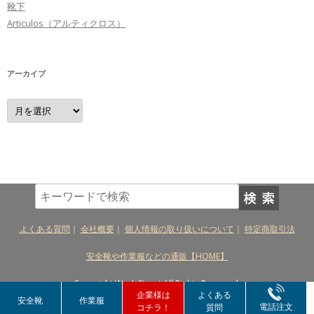
靴下
Articulos（アルティクロス）
アーカイブ
ア
ー
カ
イ
ブ
よくある質問
｜
会社概要
｜
個人情報の取り扱いについて
｜
特定商取引法
安全靴や作業服などの通販【HOME】
Copyright Work Street All Rights Reserved.
企業様は
よくある
安全靴
作業服
電話注文
コチラ！
質問