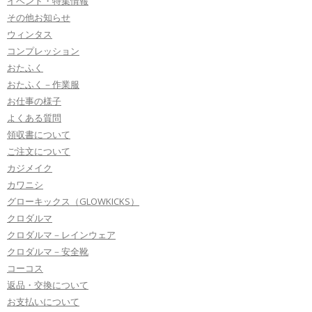
イベント・特集情報
その他お知らせ
ウィンタス
コンプレッション
おたふく
おたふく－作業服
お仕事の様子
よくある質問
領収書について
ご注文について
カジメイク
カワニシ
グローキックス（GLOWKICKS）
クロダルマ
クロダルマ－レインウェア
クロダルマ－安全靴
コーコス
返品・交換について
お支払いについて