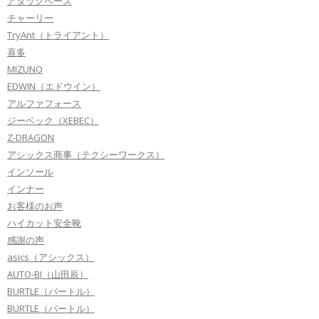
アタックベース
チャーリー
TryAnt（トライアント）
喜多
MIZUNO
EDWIN（エドウイン）
アルファフォース
ジーベック（XEBEC）
Z-DRAGON
アシックス商事（テクシーワークス）
インソール
インナー
お客様のお声
ハイカット安全靴
感謝の声
asics（アシックス）
AUTO-BI（山田辰）
BURTLE（バートル）
BURTLE（バートル）