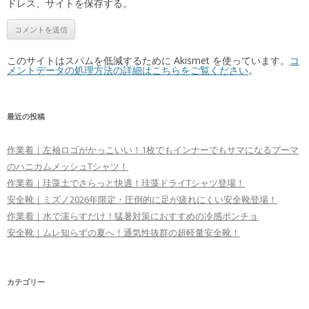
ドレス、サイトを保存する。
このサイトはスパムを低減するために Akismet を使っています。
コ
メントデータの処理方法の詳細はこちらをご覧ください
。
最近の投稿
作業着｜左袖ロゴがかっこいい！1枚でもインナーでもサマになるプーマ
のハニカムメッシュTシャツ！
作業着｜珪藻土でさらっと快適！珪藻ドライTシャツ登場！
安全靴｜ミズノ2026年限定・圧倒的に足が疲れにくい安全靴登場！
作業着｜水で濡らすだけ！猛暑対策におすすめの冷感ポンチョ
安全靴｜ムレ知らずの夏へ！通気性抜群の超軽量安全靴！
カテゴリー