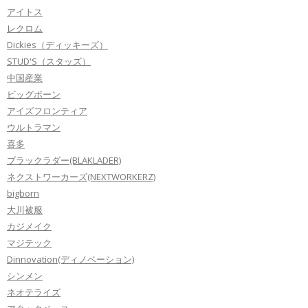
アイトス
レクロム
Dickies（ディッキーズ）
STUD'S（スタッズ）
中国産業
ビッグボーン
アイズフロンティア
ウルトラマン
喜多
ブラックラダー(BLAKLADER)
ネクストワーカーズ(NEXTWORKERZ)
bigborn
大川被服
カジメイク
マジテック
Dinnovation(ディノベーション)
シンメン
ネオテライズ