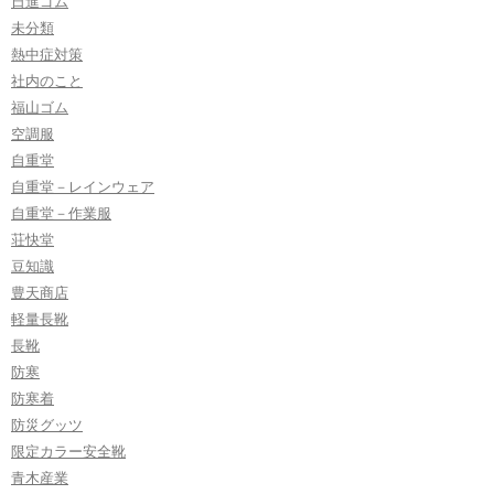
日進ゴム
未分類
熱中症対策
社内のこと
福山ゴム
空調服
自重堂
自重堂－レインウェア
自重堂－作業服
荘快堂
豆知識
豊天商店
軽量長靴
長靴
防寒
防寒着
防災グッツ
限定カラー安全靴
青木産業