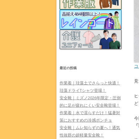
コ
最近の投稿
見
作業着｜珪藻土でさらっと快適！
珪藻ドライTシャツ登場！
ヒ
安全靴｜ミズノ2026年限定・圧倒
ど
的に足が疲れにくい安全靴登場！
作業着｜水で濡らすだけ！猛暑対
今
策におすすめの冷感ポンチョ
「
安全靴｜ムレ知らずの夏へ！通気
性抜群の超軽量安全靴！