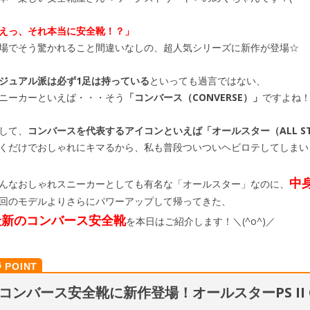
えっ、それ本当に安全靴！？」
場でそう驚かれること間違いなしの、超人気シリーズに新作が登場☆
ジュアル派は必ず1足は持っている
といっても過言ではない、
ニーカーといえば・・・そう
「コンバース（CONVERSE）」
ですよね
して、
コンバースを代表するアイコンといえば「オールスター（ALL ST
くだけでおしゃれにキマるから、私も普段ついついヘビロテしてしまい
中
んなおしゃれスニーカーとしても有名な「オールスター」なのに、
回のモデルよりさらにパワーアップして帰ってきた、
最新のコンバース安全靴
を本日はご紹介します！＼(^o^)／
コンバース安全靴に新作登場！オールスターPS II 