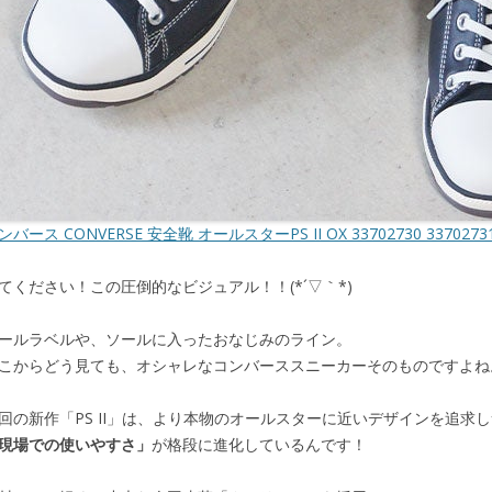
ンバース CONVERSE 安全靴 オールスターPS II OX 33702730 33702731
てください！この圧倒的なビジュアル！！(*´▽｀*)
ールラベルや、ソールに入ったおなじみのライン。
こからどう見ても、オシャレなコンバーススニーカーそのものですよね
回の新作「PS II」は、より本物のオールスターに近いデザインを追求
現場での使いやすさ」
が格段に進化しているんです！