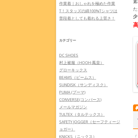
素
作業着｜おしゃれを極めた作業
た
T！スタッズの綿100%Tシャツは
少
普段着としても着れる上質さ！
カテゴリー
DC SHOES
村上被服（HOOH-鳳皇）
グローキックス
BEAMS（ビームス）
SUNDISK（サンディスク）
PUMA (プーマ)
CONVERSE(コンバース)
メールマガジン
TULTEX（タルテックス）
SAFETY JOGGER（セーフティージ
ョガー）
KNICKS（ニックス）
「