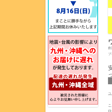
創
ブ
コ
こ
日