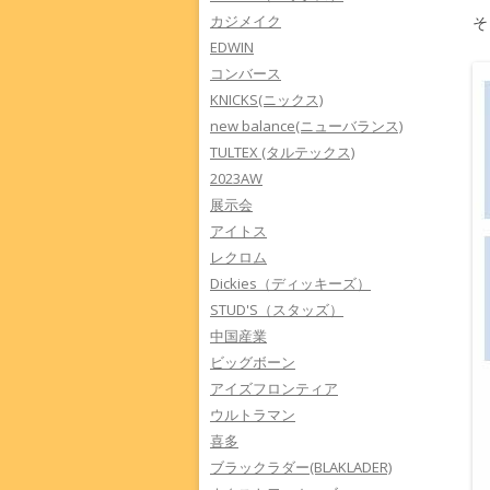
カジメイク
そ
EDWIN
コンバース
KNICKS(ニックス)
new balance(ニューバランス)
TULTEX (タルテックス)
2023AW
展示会
アイトス
レクロム
Dickies（ディッキーズ）
STUD'S（スタッズ）
中国産業
ビッグボーン
アイズフロンティア
ウルトラマン
喜多
ブラックラダー(BLAKLADER)