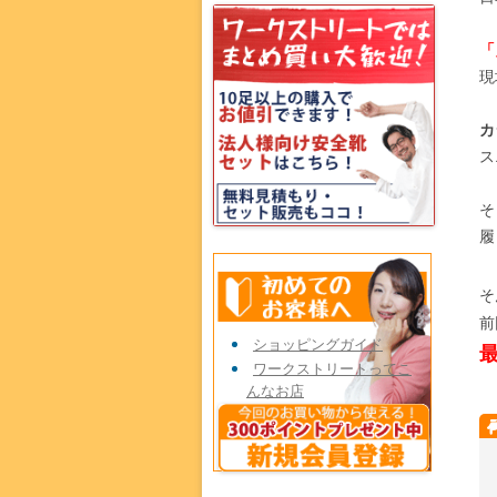
「
現
カ
ス
そ
履
そ
前
ショッピングガイド
ワークストリートってこ
んなお店