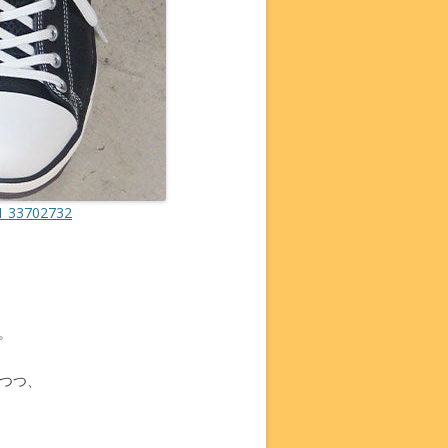
 33702732
。
しつつ、