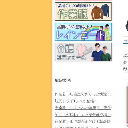
ア
現
作
従
最近の投稿
作業着｜珪藻土でさらっと快適！
珪藻ドライTシャツ登場！
安全靴｜ミズノ2026年限定・圧倒
的に足が疲れにくい安全靴登場！
作業着｜水で濡らすだけ！猛暑対