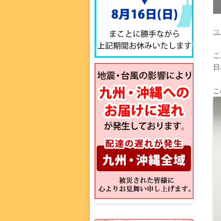
コ
こ
日
こ