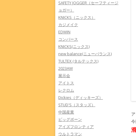
SAFETY JOGGER（セーフティージ
ョガー）
KNICKS（ニックス）
カジメイク
EDWIN
コンバース
KNICKS(ニックス)
new balance(ニューバランス)
TULTEX (タルテックス)
2023AW
展示会
アイトス
レクロム
Dickies（ディッキーズ）
STUD'S（スタッズ）
中国産業
ア
ビッグボーン
今
アイズフロンティア
ウルトラマン