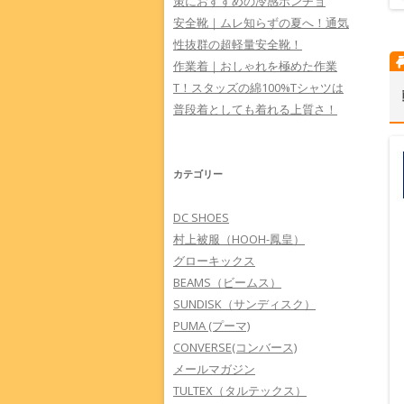
策におすすめの冷感ポンチョ
安全靴｜ムレ知らずの夏へ！通気
性抜群の超軽量安全靴！
作業着｜おしゃれを極めた作業
T！スタッズの綿100%Tシャツは
普段着としても着れる上質さ！
カテゴリー
DC SHOES
村上被服（HOOH-鳳皇）
グローキックス
BEAMS（ビームス）
SUNDISK（サンディスク）
PUMA (プーマ)
CONVERSE(コンバース)
メールマガジン
TULTEX（タルテックス）