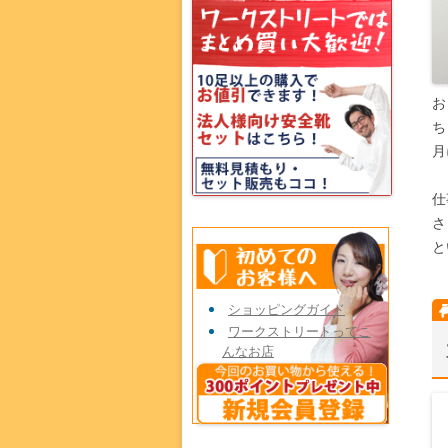
お
ち
月
仕
さ
と
ショッピングガイド
ワークストリートってこ
んなお店