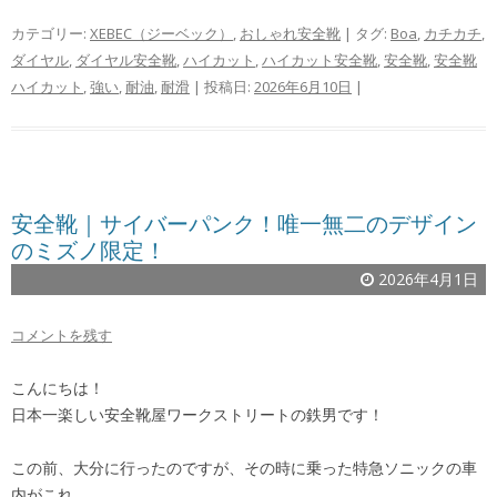
カテゴリー:
XEBEC（ジーベック）
,
おしゃれ安全靴
| タグ:
Boa
,
カチカチ
,
ダイヤル
,
ダイヤル安全靴
,
ハイカット
,
ハイカット安全靴
,
安全靴
,
安全靴
ハイカット
,
強い
,
耐油
,
耐滑
| 投稿日:
2026年6月10日
|
安全靴｜サイバーパンク！唯一無二のデザイン
のミズノ限定！
2026年4月1日
コメントを残す
こんにちは！
日本一楽しい安全靴屋ワークストリートの鉄男です！
この前、大分に行ったのですが、その時に乗った特急ソニックの車
内がこれ。