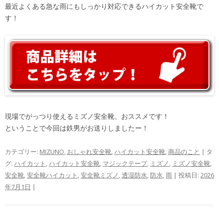
最近よくある急な雨にもしっかり対応できるハイカット安全靴で
す！
現場でがっつり使えるミズノ安全靴、おススメです！
ということで今回は鉄男がお送りしましたー！
カテゴリー:
MIZUNO
,
おしゃれ安全靴
,
ハイカット安全靴
,
商品のこと
| タ
グ:
ハイカット
,
ハイカット安全靴
,
マジックテープ
,
ミズノ
,
ミズノ安全靴
,
安全靴
,
安全靴ハイカット
,
安全靴ミズノ
,
透湿防水
,
防水
,
雨
| 投稿日:
2026
年7月1日
|