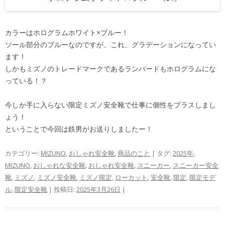
カラーはホログラムホワイト×ブルー！
ソール部分のブルーなのですが、これ、グラデーションになってい
ます！
しかもミズノのトレードマークであるランバードもホログラムにな
っている！？
今しか手に入らない限定ミズノ安全靴で仕事に個性をプラスしまし
ょう！
ということで今回は鉄男がお送りしましたー！
カテゴリー:
MIZUNO
,
おしゃれ安全靴
,
商品のこと
| タグ:
2025年
,
MIZUNO
,
おしゃれな安全靴
,
おしゃれ安全靴
,
スニーカー
,
スニーカー安全
靴
,
ミズノ
,
ミズノ安全靴
,
ミズノ限定
,
ローカット
,
安全靴
,
限定
,
限定モデ
ル
,
限定安全靴
| 投稿日:
2025年3月26日
|